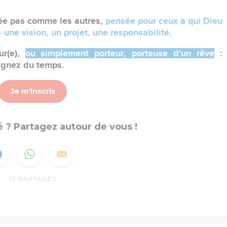
née pas comme les autres,
pensée pour ceux à qui Dieu
 une vision, un projet, une responsabilité.
ur(e),
ou simplement porteur, porteuse d'un rêve
:
agnez du temps.
Je m'inscris
 ? Partagez autour de vous !
13
PARTAGES