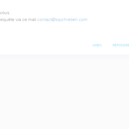
ous. 

equête via ce mail 
contact@topchretien.com
AMEN
RÉPONDR