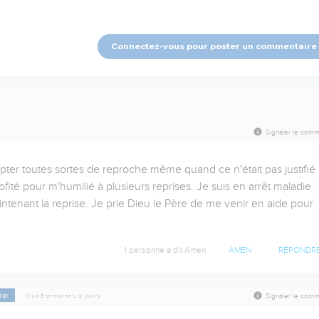
Connectez-vous pour poster un commentaire
Signaler le comm
pter toutes sortes de reproche même quand ce n'était pas justifié 
ofité pour m'humilié à plusieurs reprises. Je suis en arrêt maladie 
ntenant la reprise. Je prie Dieu le Père de me venir en aide pour 
1 personne a dit Amen
AMEN
RÉPONDR
Top
Il y a 3 semaines, 2 jours
Signaler le comm