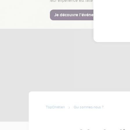
leur expérience est faite pour vous.
Je découvre l’événement
TopChrétien
Qui sommes-nous ?