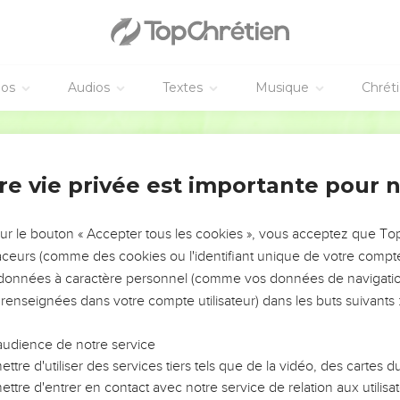
éos
Audios
Textes
Musique
Chrét
re vie privée est importante pour 
NEMENT DE L’ANNÉE !
ÉVITER LES VOTRES ?
sur le bouton « Accepter tous les cookies », vous acceptez que T
traceurs (comme des cookies ou l'identifiant unique de votre compte 
tes, leur impact, leur foi ou leur vision. Mais on voit
s données à caractère personnel (comme vos données de navigatio
fficiles qu'ils ont traversés, alors même que ce sont
 renseignées dans votre compte utilisateur) dans les buts suivants 
audience de notre service
s, et responsables reviennent sur les erreurs
 avancer avec plus de sagesse afin que leurs erreurs
ttre d'utiliser des services tiers tels que de la vidéo, des cartes
un ministère, une équipe, un groupe ou une famille,
ttre d'entrer en contact avec notre service de relation aux utilisat