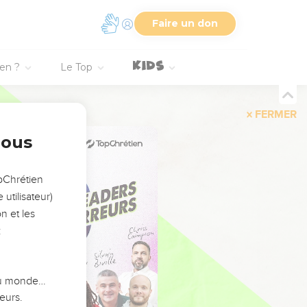
Faire un don
ien ?
Le Top
FERMER
nous
opChrétien
utilisateur)
n et les
:
 du monde…
eurs.