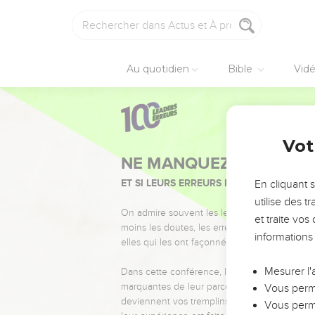
Au quotidien
Bible
Vid
Vot
NE MANQUEZ PAS L’ÉVÉ
ET SI LEURS ERREURS POUVAIENT VOUS 
En cliquant 
utilise des 
On admire souvent les leaders pour leurs réussi
et traite vo
moins les doutes, les erreurs et les saisons di
informations
elles qui les ont façonnés.
Mesurer l'
Dans cette conférence, leaders, entrepreneur
marquantes de leur parcours et les clés pour
Vous perme
deviennent vos tremplins. Que vous guidiez 
Vous perme