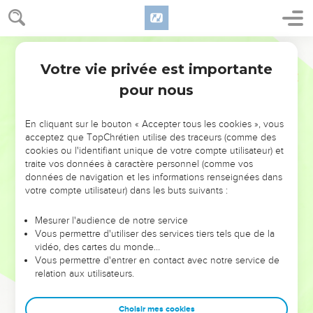
Votre vie privée est importante
pour nous
NE MANQUEZ PAS L’ÉVÉNEMENT
En cliquant sur le bouton « Accepter tous les cookies », vous
DE L’ANNÉE !
acceptez que TopChrétien utilise des traceurs (comme des
cookies ou l'identifiant unique de votre compte utilisateur) et
ET SI LEURS ERREURS POUVAIENT VOUS ÉVITER LES
traite vos données à caractère personnel (comme vos
VOTRES ?
données de navigation et les informations renseignées dans
votre compte utilisateur) dans les buts suivants :
On admire souvent les leaders pour leurs réussites, leur impact,
leur foi ou leur vision. Mais on voit moins les doutes, les erreurs
Mesurer l'audience de notre service
Vous permettre d'utiliser des services tiers tels que de la
et les saisons difficiles qu'ils ont traversés, alors même que ce
vidéo, des cartes du monde…
sont elles qui les ont façonnés.
Vous permettre d'entrer en contact avec notre service de
relation aux utilisateurs.
Dans cette conférence, leaders, entrepreneurs, et responsables
reviennent sur les erreurs marquantes de leur parcours et les
clés pour avancer avec plus de sagesse afin que leurs erreurs
Choisir mes cookies