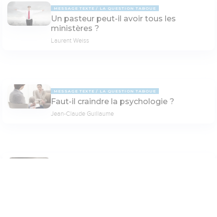
MESSAGE TEXTE
LA QUESTION TABOUE
Un pasteur peut-il avoir tous les
ministères ?
Laurent Weiss
MESSAGE TEXTE
LA QUESTION TABOUE
Faut-il craindre la psychologie ?
Jean-Claude Guillaume
MESSAGE TEXTE
LA QUESTION TABOUE
Dieu a-t-il "créé" le mal ?
Elisabeth Dugas
Paramètres de lecture
Mode dyslexique