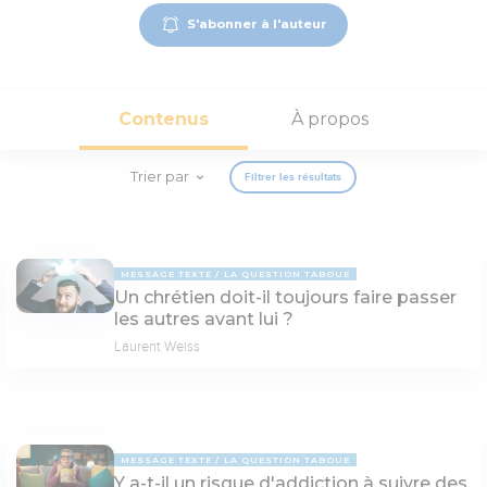
S'abonner à l'auteur
Contenus
À propos
Trier par
Filtrer les résultats
MESSAGE TEXTE
LA QUESTION TABOUE
Un chrétien doit-il toujours faire passer
les autres avant lui ?
Laurent Weiss
MESSAGE TEXTE
LA QUESTION TABOUE
Y a-t-il un risque d'addiction à suivre des