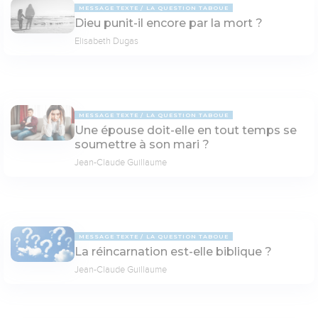
MESSAGE TEXTE
LA QUESTION TABOUE
Dieu punit-il encore par la mort ?
Elisabeth Dugas
MESSAGE TEXTE
LA QUESTION TABOUE
Une épouse doit-elle en tout temps se
soumettre à son mari ?
Jean-Claude Guillaume
MESSAGE TEXTE
LA QUESTION TABOUE
La réincarnation est-elle biblique ?
Jean-Claude Guillaume