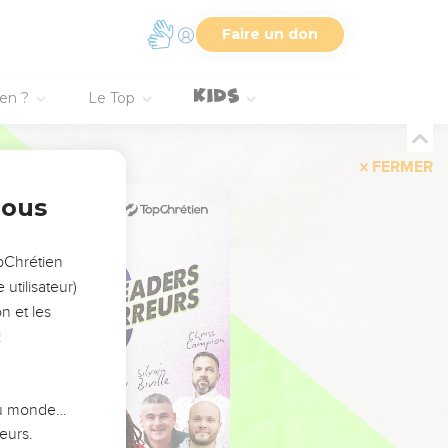
Faire un don
ien ?
Le Top
FERMER
nous
opChrétien
utilisateur)
n et les
:
 du monde…
eurs.