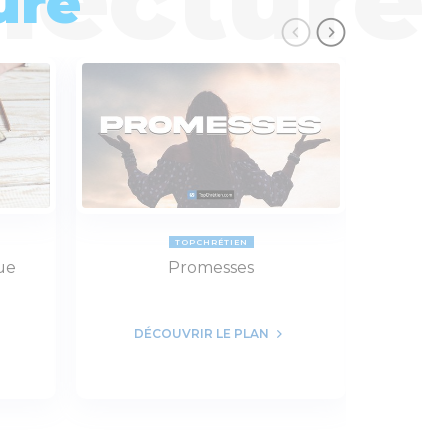
ure
TOPCHRÉTIEN
ue
Promesses
Ent
DÉCOUVRIR LE PLAN
DÉC