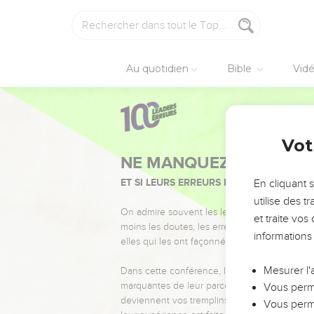
Au quotidien
Bible
Vid
Vot
NE MANQUEZ PAS L’ÉVÉ
ET SI LEURS ERREURS POUVAIENT VOUS 
En cliquant 
utilise des 
On admire souvent les leaders pour leurs réussi
et traite vo
moins les doutes, les erreurs et les saisons di
informations
elles qui les ont façonnés.
Mesurer l'
Dans cette conférence, leaders, entrepreneur
marquantes de leur parcours et les clés pour
Vous perme
deviennent vos tremplins. Que vous guidiez 
Vous perme