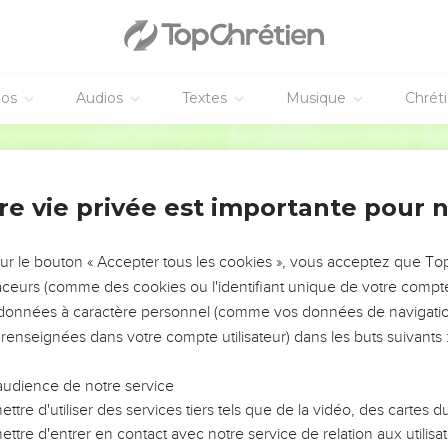
éos
Audios
Textes
Musique
Chrét
re vie privée est importante pour 
NEMENT DE L’ANNÉE !
ÉVITER LES VOTRES ?
sur le bouton « Accepter tous les cookies », vous acceptez que T
traceurs (comme des cookies ou l'identifiant unique de votre compte 
tes, leur impact, leur foi ou leur vision. Mais on voit
s données à caractère personnel (comme vos données de navigatio
fficiles qu'ils ont traversés, alors même que ce sont
 renseignées dans votre compte utilisateur) dans les buts suivants 
audience de notre service
s, et responsables reviennent sur les erreurs
 avancer avec plus de sagesse afin que leurs erreurs
ttre d'utiliser des services tiers tels que de la vidéo, des cartes
un ministère, une équipe, un groupe ou une famille,
ttre d'entrer en contact avec notre service de relation aux utilisat