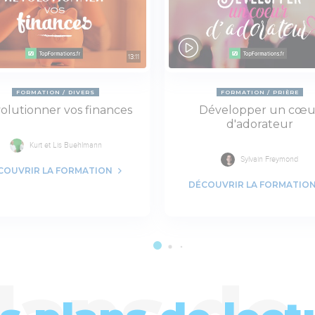
13:11
FORMATION
DIVERS
FORMATION
PRIÈRE
olutionner vos finances
Développer un cœu
d'adorateur
Kurt et Lis Buehlmann
Sylvain Freymond
COUVRIR LA FORMATION
DÉCOUVRIR LA FORMATIO