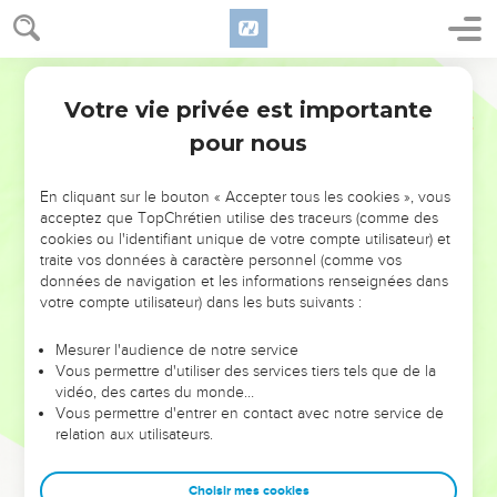
Votre vie privée est importante
pour nous
NE MANQUEZ PAS L’ÉVÉNEMENT
En cliquant sur le bouton « Accepter tous les cookies », vous
DE L’ANNÉE !
acceptez que TopChrétien utilise des traceurs (comme des
cookies ou l'identifiant unique de votre compte utilisateur) et
ET SI LEURS ERREURS POUVAIENT VOUS ÉVITER LES
traite vos données à caractère personnel (comme vos
VOTRES ?
données de navigation et les informations renseignées dans
votre compte utilisateur) dans les buts suivants :
On admire souvent les leaders pour leurs réussites, leur impact,
leur foi ou leur vision. Mais on voit moins les doutes, les erreurs
Mesurer l'audience de notre service
Vous permettre d'utiliser des services tiers tels que de la
et les saisons difficiles qu'ils ont traversés, alors même que ce
vidéo, des cartes du monde…
sont elles qui les ont façonnés.
Vous permettre d'entrer en contact avec notre service de
relation aux utilisateurs.
Dans cette conférence, leaders, entrepreneurs, et responsables
reviennent sur les erreurs marquantes de leur parcours et les
clés pour avancer avec plus de sagesse afin que leurs erreurs
Choisir mes cookies