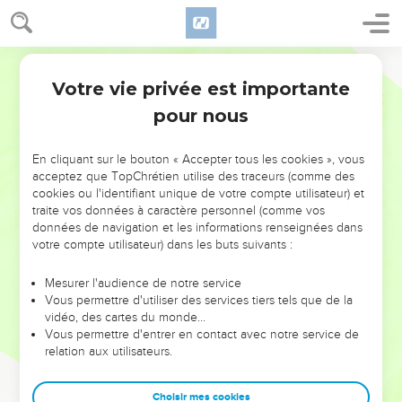
Votre vie privée est importante
pour nous
NE MANQUEZ PAS L’ÉVÉNEMENT
En cliquant sur le bouton « Accepter tous les cookies », vous
DE L’ANNÉE !
acceptez que TopChrétien utilise des traceurs (comme des
cookies ou l'identifiant unique de votre compte utilisateur) et
ET SI LEURS ERREURS POUVAIENT VOUS ÉVITER LES
traite vos données à caractère personnel (comme vos
VOTRES ?
données de navigation et les informations renseignées dans
votre compte utilisateur) dans les buts suivants :
On admire souvent les leaders pour leurs réussites, leur impact,
leur foi ou leur vision. Mais on voit moins les doutes, les erreurs
Mesurer l'audience de notre service
Vous permettre d'utiliser des services tiers tels que de la
et les saisons difficiles qu'ils ont traversés, alors même que ce
vidéo, des cartes du monde…
sont elles qui les ont façonnés.
Vous permettre d'entrer en contact avec notre service de
relation aux utilisateurs.
Dans cette conférence, leaders, entrepreneurs, et responsables
reviennent sur les erreurs marquantes de leur parcours et les
clés pour avancer avec plus de sagesse afin que leurs erreurs
Choisir mes cookies