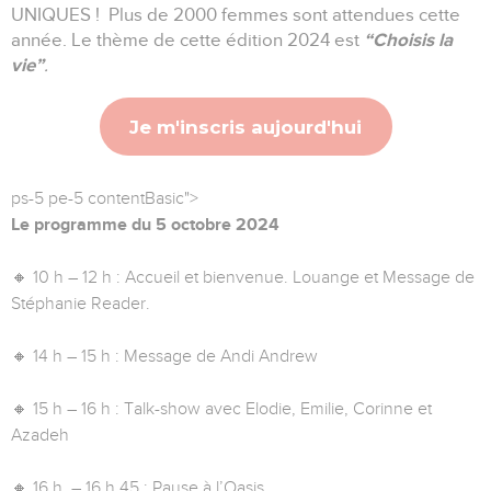
UNIQUES ! Plus de 2000 femmes sont attendues cette
“Choisis la
année. Le thème de cette édition 2024 est
vie”
.
Je m'inscris aujourd'hui
ps-5 pe-5 contentBasic">
Le programme du 5 octobre 2024
🔸 10 h – 12 h : Accueil et bienvenue. Louange et Message de
Stéphanie Reader.
🔸 14 h – 15 h : Message de Andi Andrew
🔸 15 h – 16 h : Talk-show avec Elodie, Emilie, Corinne et
Azadeh
🔸 16 h – 16 h 45 : Pause à l’Oasis