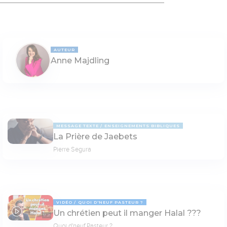
AUTEUR
Anne Majdling
MESSAGE TEXTE
ENSEIGNEMENTS BIBLIQUES
La Prière de Jaebets
Pierre Segura
VIDÉO
QUOI D'NEUF PASTEUR ?
Un chrétien peut il manger Halal ???
17:21
Quoi d'neuf Pasteur ?