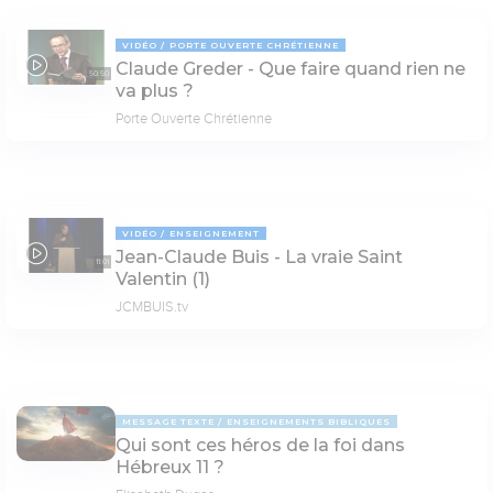
VIDÉO
PORTE OUVERTE CHRÉTIENNE
Claude Greder - Que faire quand rien ne
50:50
va plus ?
Porte Ouverte Chrétienne
VIDÉO
ENSEIGNEMENT
Jean-Claude Buis - La vraie Saint
11:01
Valentin (1)
JCMBUIS.tv
MESSAGE TEXTE
ENSEIGNEMENTS BIBLIQUES
Qui sont ces héros de la foi dans
Hébreux 11 ?