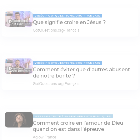
VIDÉO
GOTQUESTIONS.ORG-FRANÇAIS
Que signifie croire en Jésus ?
04:10
GotQuestions.org-Français
VIDÉO
GOTQUESTIONS.ORG-FRANÇAIS
Comment éviter que d'autres abusent
05:00
de notre bonté ?
GotQuestions.org-Français
MESSAGE TEXTE
ENSEIGNEMENTS BIBLIQUES
Comment croire en l’amour de Dieu
quand on est dans l’épreuve
Aglow France