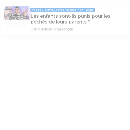
VIDÉO
GOTQUESTIONS.ORG-FRANÇAIS
Les enfants sont-ils punis pour les
03:22
péchés de leurs parents ?
GotQuestions.org-Français
VIDÉO
ENSEIGNEMENT
Paramètres de lecture
Yvan Castanou - La puissance de la
28:25
célébration de la Pâques - 1/2
Mode dyslexique
icctv
Désactivé
Simple
Coul
eur
Police d'écriture
PAGE 6
Serif
Sans-serif
Taille de texte