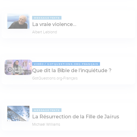
MESSAGE TEXTE
La vraie violence…
Albert Leblond
VIDÉO
GOTQUESTIONS.ORG-FRANÇAIS
Que dit la Bible de l’inquiétude ?
02:19
GotQuestions.org-Français
MESSAGE TEXTE
La Résurrection de la Fille de Jaïrus
Michaël Williams