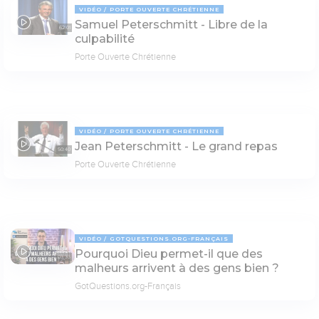
VIDÉO
PORTE OUVERTE CHRÉTIENNE
Samuel Peterschmitt - Libre de la
62:01
culpabilité
Porte Ouverte Chrétienne
VIDÉO
PORTE OUVERTE CHRÉTIENNE
Jean Peterschmitt - Le grand repas
50:40
Porte Ouverte Chrétienne
VIDÉO
GOTQUESTIONS.ORG-FRANÇAIS
Pourquoi Dieu permet-il que des
03:33
malheurs arrivent à des gens bien ?
GotQuestions.org-Français