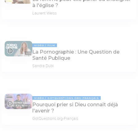
à l'église ?
Laurent Weiss
VIDÉO
FILM
La Pornographie : Une Question de
18:39
Santé Publique
Sandra Dubi
VIDÉO
GOTQUESTIONS.ORG-FRANÇAIS
Pourquoi prier si Dieu connaît déjà
04:24
l'avenir ?
GotQuestions.org-Français