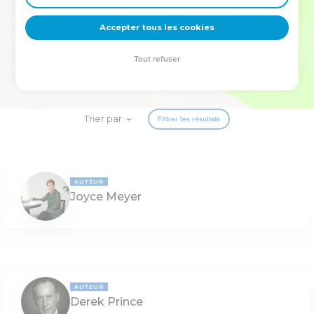
deviennent vos tremplins. Que vous guidiez un ministère, une
équipe, un groupe ou une famille, leur expérience est faite
Accepter tous les cookies
pour vous.
Tout refuser
Je découvre l’événement
Trier par
Filtrer les résultats
AUTEUR
Joyce Meyer
AUTEUR
Derek Prince