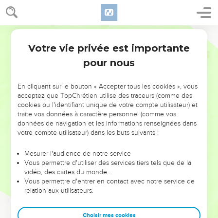
Votre vie privée est importante
pour nous
NE MANQUEZ PAS L’ÉVÉNEMENT
En cliquant sur le bouton « Accepter tous les cookies », vous
acceptez que TopChrétien utilise des traceurs (comme des
DE L’ANNÉE !
cookies ou l'identifiant unique de votre compte utilisateur) et
ET SI LEURS ERREURS POUVAIENT VOUS ÉVITER LES
traite vos données à caractère personnel (comme vos
VOTRES ?
données de navigation et les informations renseignées dans
votre compte utilisateur) dans les buts suivants :
On admire souvent les leaders pour leurs réussites, leur impact,
leur foi ou leur vision. Mais on voit moins les doutes, les erreurs
Mesurer l'audience de notre service
Vous permettre d'utiliser des services tiers tels que de la
et les saisons difficiles qu'ils ont traversés, alors même que ce
vidéo, des cartes du monde…
sont elles qui les ont façonnés.
Vous permettre d'entrer en contact avec notre service de
relation aux utilisateurs.
Dans cette conférence, leaders, entrepreneurs, et responsables
reviennent sur les erreurs marquantes de leur parcours et les
clés pour avancer avec plus de sagesse afin que leurs erreurs
Choisir mes cookies