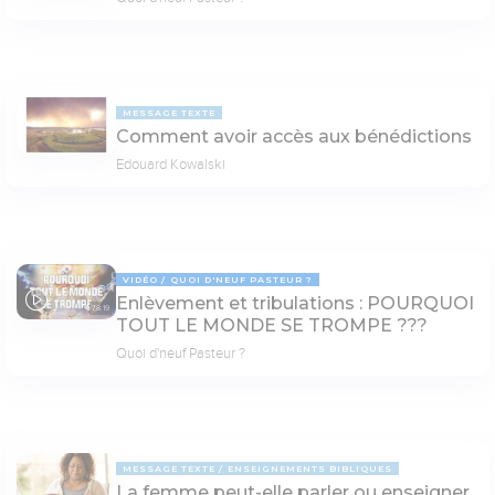
MESSAGE TEXTE
Comment avoir accès aux bénédictions
Edouard Kowalski
VIDÉO
QUOI D'NEUF PASTEUR ?
Enlèvement et tribulations : POURQUOI
78:19
TOUT LE MONDE SE TROMPE ???
Quoi d'neuf Pasteur ?
MESSAGE TEXTE
ENSEIGNEMENTS BIBLIQUES
La femme peut-elle parler ou enseigner