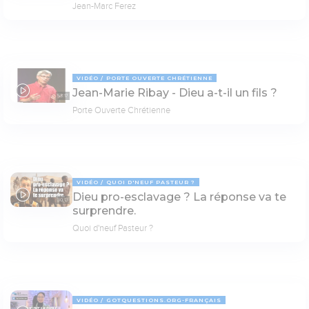
Jean-Marc Ferez
VIDÉO
PORTE OUVERTE CHRÉTIENNE
Jean-Marie Ribay - Dieu a-t-il un fils ?
53:17
Porte Ouverte Chrétienne
VIDÉO
QUOI D'NEUF PASTEUR ?
Dieu pro-esclavage ? La réponse va te
30:13
surprendre.
Quoi d'neuf Pasteur ?
VIDÉO
GOTQUESTIONS.ORG-FRANÇAIS