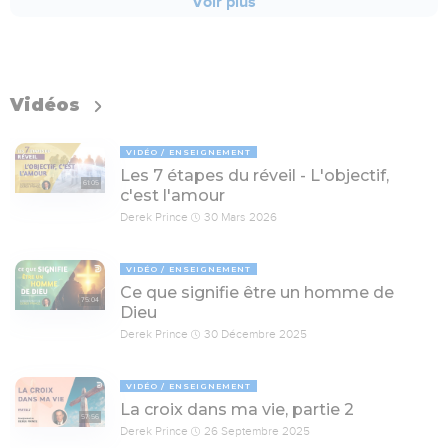
Voir plus
Vidéos
VIDÉO
ENSEIGNEMENT
Les 7 étapes du réveil - L'objectif,
61:05
c'est l'amour
Derek Prince
30 Mars 2026
VIDÉO
ENSEIGNEMENT
Ce que signifie être un homme de
75:04
Dieu
Derek Prince
30 Décembre 2025
VIDÉO
ENSEIGNEMENT
La croix dans ma vie, partie 2
57:56
Derek Prince
26 Septembre 2025