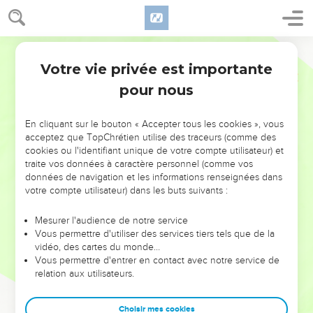
Votre vie privée est importante
pour nous
NE MANQUEZ PAS L’ÉVÉNEMENT
En cliquant sur le bouton « Accepter tous les cookies », vous
DE L’ANNÉE !
acceptez que TopChrétien utilise des traceurs (comme des
cookies ou l'identifiant unique de votre compte utilisateur) et
ET SI LEURS ERREURS POUVAIENT VOUS ÉVITER LES
traite vos données à caractère personnel (comme vos
VOTRES ?
données de navigation et les informations renseignées dans
votre compte utilisateur) dans les buts suivants :
On admire souvent les leaders pour leurs réussites, leur impact,
leur foi ou leur vision. Mais on voit moins les doutes, les erreurs
Mesurer l'audience de notre service
Vous permettre d'utiliser des services tiers tels que de la
et les saisons difficiles qu'ils ont traversés, alors même que ce
vidéo, des cartes du monde…
sont elles qui les ont façonnés.
Vous permettre d'entrer en contact avec notre service de
relation aux utilisateurs.
Dans cette conférence, leaders, entrepreneurs, et responsables
reviennent sur les erreurs marquantes de leur parcours et les
clés pour avancer avec plus de sagesse afin que leurs erreurs
Choisir mes cookies