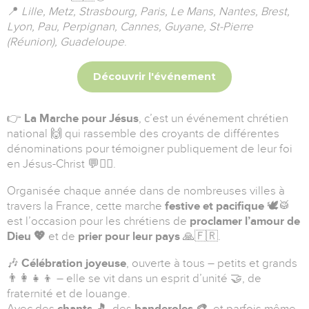
📍
Lille, Metz, Strasbourg, Paris, Le Mans, Nantes, Brest,
Lyon, Pau, Perpignan, Cannes, Guyane, St-Pierre
(Réunion), Guadeloupe
.
Découvrir l'événement
👉
La Marche pour Jésus
, c’est un événement chrétien
national 🙌 qui rassemble des croyants de différentes
dénominations pour témoigner publiquement de leur foi
en Jésus-Christ 💬❤️‍🔥.
Organisée chaque année dans de nombreuses villes à
travers la France, cette marche
festive et pacifique
🕊️🥁
est l’occasion pour les chrétiens de
proclamer l’amour de
Dieu 💖
et de
prier pour leur pays
🙏🇫🇷.
🎶
Célébration joyeuse
, ouverte à tous – petits et grands
👨‍👩‍👧‍👦 – elle se vit dans un esprit d’unité 🤝, de
fraternité et de louange.
Avec des
chants 🎵
, des
banderoles 🎨
, et parfois même