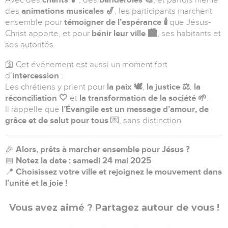
des
animations musicales 🎷
, les participants marchent
ensemble pour
témoigner de l’espérance 🕯️
que Jésus-
Christ apporte, et pour
bénir leur ville 🏙️
, ses habitants et
ses autorités.
🛐 Cet événement est aussi un moment fort
d’
intercession
:
Les chrétiens y prient pour
la paix 🕊️
,
la justice ⚖️
,
la
réconciliation 🤍
et
la transformation de la société 🌱
.
Il rappelle que
l’Évangile est un message d’amour, de
grâce et de salut pour tous
💌, sans distinction.
🎉
Alors, prêts à marcher ensemble pour Jésus ?
📅
Notez la date : samedi 24 mai 2025
📍
Choisissez votre ville et rejoignez le mouvement dans
l’unité et la joie !
Vous avez aimé ? Partagez autour de vous !