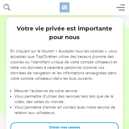
Votre vie privée est importante
pour nous
NE MANQUEZ PAS L’ÉVÉNEMENT
En cliquant sur le bouton « Accepter tous les cookies », vous
DE L’ANNÉE !
acceptez que TopChrétien utilise des traceurs (comme des
cookies ou l'identifiant unique de votre compte utilisateur) et
ET SI LEURS ERREURS POUVAIENT VOUS ÉVITER LES
traite vos données à caractère personnel (comme vos
VOTRES ?
données de navigation et les informations renseignées dans
votre compte utilisateur) dans les buts suivants :
On admire souvent les leaders pour leurs réussites, leur impact,
leur foi ou leur vision. Mais on voit moins les doutes, les erreurs
Mesurer l'audience de notre service
Vous permettre d'utiliser des services tiers tels que de la
et les saisons difficiles qu'ils ont traversés, alors même que ce
vidéo, des cartes du monde…
sont elles qui les ont façonnés.
Vous permettre d'entrer en contact avec notre service de
relation aux utilisateurs.
Dans cette conférence, leaders, entrepreneurs, et responsables
reviennent sur les erreurs marquantes de leur parcours et les
clés pour avancer avec plus de sagesse afin que leurs erreurs
Choisir mes cookies