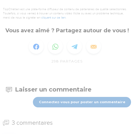
TopChrétien est une plate-forme diffuseur de contenu de partenaires de qualité sélectionnés.
Toutefois, si vous veniez à trouver un contenu vidéo illicite ou avec un problème technique,
merci de nous le signaler en
cliquant sur ce lien
.
Vous avez aimé ? Partagez autour de vous !
298
PARTAGES
Laisser un commentaire
Connectez-vous pour poster un commentaire
3 commentaires