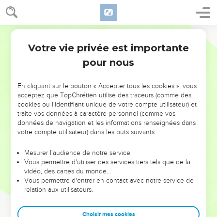
Votre vie privée est importante
pour nous
NE MANQUEZ PAS L’ÉVÉNEMENT
En cliquant sur le bouton « Accepter tous les cookies », vous
DE L’ANNÉE !
acceptez que TopChrétien utilise des traceurs (comme des
cookies ou l'identifiant unique de votre compte utilisateur) et
ET SI LEURS ERREURS POUVAIENT VOUS ÉVITER LES
traite vos données à caractère personnel (comme vos
VOTRES ?
données de navigation et les informations renseignées dans
votre compte utilisateur) dans les buts suivants :
On admire souvent les leaders pour leurs réussites, leur impact,
leur foi ou leur vision. Mais on voit moins les doutes, les erreurs
Mesurer l'audience de notre service
Vous permettre d'utiliser des services tiers tels que de la
et les saisons difficiles qu'ils ont traversés, alors même que ce
vidéo, des cartes du monde…
sont elles qui les ont façonnés.
Vous permettre d'entrer en contact avec notre service de
relation aux utilisateurs.
Dans cette conférence, leaders, entrepreneurs, et responsables
reviennent sur les erreurs marquantes de leur parcours et les
clés pour avancer avec plus de sagesse afin que leurs erreurs
Choisir mes cookies