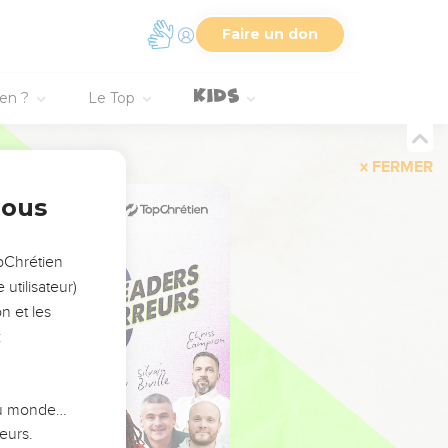
Faire un don
ien ?
Le Top
FERMER
nous
opChrétien
utilisateur)
n et les
:
 du monde…
eurs.