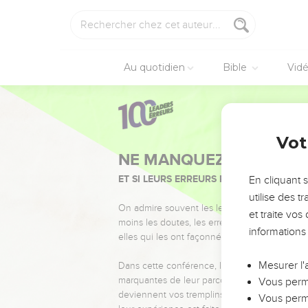
Au quotidien
Bible
Vid
Vot
NE MANQUEZ PAS L’ÉVÉ
ET SI LEURS ERREURS POUVAIENT VOUS 
En cliquant 
utilise des 
On admire souvent les leaders pour leurs réussi
et traite vo
moins les doutes, les erreurs et les saisons di
informations
elles qui les ont façonnés.
Mesurer l'
Dans cette conférence, leaders, entrepreneur
marquantes de leur parcours et les clés pour
Vous perme
deviennent vos tremplins. Que vous guidiez 
Vous perme