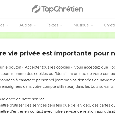
éos
Audios
Textes
Musique
Chrét
re vie privée est importante pour 
NEMENT DE L’ANNÉE !
ÉVITER LES VOTRES ?
sur le bouton « Accepter tous les cookies », vous acceptez que T
traceurs (comme des cookies ou l'identifiant unique de votre compte 
tes, leur impact, leur foi ou leur vision. Mais on voit
s données à caractère personnel (comme vos données de navigatio
fficiles qu'ils ont traversés, alors même que ce sont
 renseignées dans votre compte utilisateur) dans les buts suivants 
audience de notre service
s, et responsables reviennent sur les erreurs
 avancer avec plus de sagesse afin que leurs erreurs
ttre d'utiliser des services tiers tels que de la vidéo, des cartes
un ministère, une équipe, un groupe ou une famille,
ttre d'entrer en contact avec notre service de relation aux utilisat