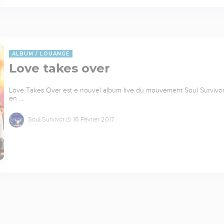
ALBUM
LOUANGE
Love takes over
Love Takes Over est e nouvel album live du mouvement Soul Survivor 
en …
Soul Survivor
16 Février 2017