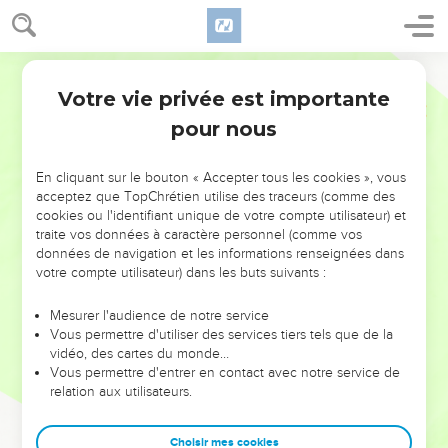
Votre vie privée est importante
pour nous
NE MANQUEZ PAS L’ÉVÉNEMENT
En cliquant sur le bouton « Accepter tous les cookies », vous
DE L’ANNÉE !
acceptez que TopChrétien utilise des traceurs (comme des
cookies ou l'identifiant unique de votre compte utilisateur) et
ET SI LEURS ERREURS POUVAIENT VOUS ÉVITER LES
traite vos données à caractère personnel (comme vos
VOTRES ?
données de navigation et les informations renseignées dans
votre compte utilisateur) dans les buts suivants :
On admire souvent les leaders pour leurs réussites, leur impact,
leur foi ou leur vision. Mais on voit moins les doutes, les erreurs
Mesurer l'audience de notre service
Vous permettre d'utiliser des services tiers tels que de la
et les saisons difficiles qu'ils ont traversés, alors même que ce
vidéo, des cartes du monde…
sont elles qui les ont façonnés.
Vous permettre d'entrer en contact avec notre service de
relation aux utilisateurs.
Dans cette conférence, leaders, entrepreneurs, et responsables
reviennent sur les erreurs marquantes de leur parcours et les
clés pour avancer avec plus de sagesse afin que leurs erreurs
Choisir mes cookies