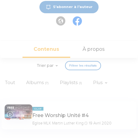
S'abonner à l'auteur
Contenus
À propos
Trier par
Filtrer les résultats
Tout
Albums
Playlists
Plus
(7)
(1)
CLIP
Free Worship Unité #4
65:27
Eglise MLK Martin Luther King
19 Avril 2020