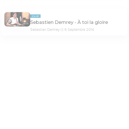
CLIP
Sebastien Demrey - À toi la gloire
03:34
Sebastian Demrey
6 Septembre 2014