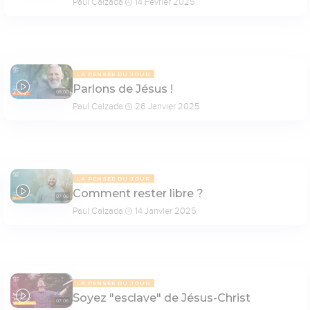
Paul Calzada
14 Février 2025
LA PENSÉE DU JOUR
Parlons de Jésus !
08:00
Paul Calzada
26 Janvier 2025
LA PENSÉE DU JOUR
Comment rester libre ?
07:06
Paul Calzada
14 Janvier 2025
LA PENSÉE DU JOUR
Soyez "esclave" de Jésus-Christ
07:06