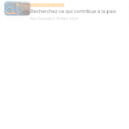
LA PENSÉE DU JOUR
Recherchez ce qui contribue à la paix
06:53
Paul Calzada
19 Mars 2024
Paramètres de lecture
PAGE 6
Mode dyslexique
Désactivé
Simple
Coul
eur
Police d'écriture
LA PENSÉE DU JOUR
Êtes-vous inquiets pour l’avenir de vos
08:17
Serif
Sans-serif
enfants ?
Paul Calzada
8 Mars 2024
Taille de texte
Grand
Moyen
Petit