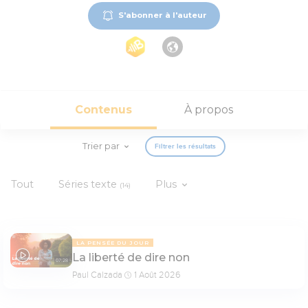
S'abonner à l'auteur
Contenus
À propos
Trier par
Filtrer les résultats
Tout
Séries texte
Plus
(14)
LA PENSÉE DU JOUR
La liberté de dire non
07:28
Paul Calzada
1 Août 2026