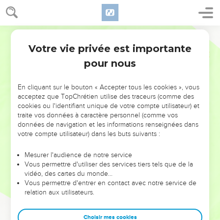
Votre vie privée est importante
pour nous
NE MANQUEZ PAS L’ÉVÉNEMENT
En cliquant sur le bouton « Accepter tous les cookies », vous
DE L’ANNÉE !
acceptez que TopChrétien utilise des traceurs (comme des
cookies ou l'identifiant unique de votre compte utilisateur) et
ET SI LEURS ERREURS POUVAIENT VOUS ÉVITER LES
traite vos données à caractère personnel (comme vos
VOTRES ?
données de navigation et les informations renseignées dans
votre compte utilisateur) dans les buts suivants :
On admire souvent les leaders pour leurs réussites, leur impact,
leur foi ou leur vision. Mais on voit moins les doutes, les erreurs
Mesurer l'audience de notre service
Vous permettre d'utiliser des services tiers tels que de la
et les saisons difficiles qu'ils ont traversés, alors même que ce
vidéo, des cartes du monde…
sont elles qui les ont façonnés.
Vous permettre d'entrer en contact avec notre service de
relation aux utilisateurs.
Dans cette conférence, leaders, entrepreneurs, et responsables
reviennent sur les erreurs marquantes de leur parcours et les
clés pour avancer avec plus de sagesse afin que leurs erreurs
Choisir mes cookies