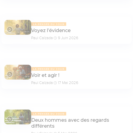
LA PENSÉE DU JOUR
Voyez l’évidence
08:35
Paul Calzada
9 Juin 2026
LA PENSÉE DU JOUR
Voir et agir !
08:13
Paul Calzada
17 Mai 2026
LA PENSÉE DU JOUR
Deux hommes avec des regards
09:31
différents