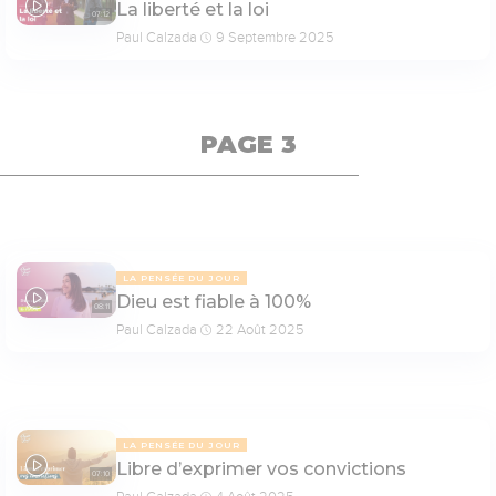
La liberté et la loi
07:12
Paul Calzada
9 Septembre 2025
PAGE 3
LA PENSÉE DU JOUR
Dieu est fiable à 100%
08:11
Paul Calzada
22 Août 2025
LA PENSÉE DU JOUR
Libre d’exprimer vos convictions
07:10