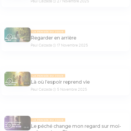
Paul Calzada
27 Novembre 2025
LA PENSÉE DU JOUR
Regarder en arrière
09:03
Paul Calzada
17 Novembre 2025
LA PENSÉE DU JOUR
Là où l’espoir reprend vie
09:31
Paul Calzada
5 Novembre 2025
LA PENSÉE DU JOUR
Le péché change mon regard sur moi-
08:42