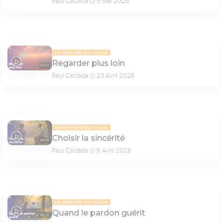
Paul Calzada
5 Mai 2026
LA PENSÉE DU JOUR
Regarder plus loin
08:52
Paul Calzada
23 Avril 2026
LA PENSÉE DU JOUR
Choisir la sincérité
08:44
Paul Calzada
6 Avril 2026
LA PENSÉE DU JOUR
Quand le pardon guérit
09:20