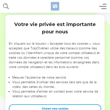
Votre vie privée est importante
pour nous
NE MANQUEZ PAS L’ÉVÉNEMENT
En cliquant sur le bouton « Accepter tous les cookies », vous
DE L’ANNÉE !
acceptez que TopChrétien utilise des traceurs (comme des
cookies ou l'identifiant unique de votre compte utilisateur) et
ET SI LEURS ERREURS POUVAIENT VOUS ÉVITER LES
traite vos données à caractère personnel (comme vos
VOTRES ?
données de navigation et les informations renseignées dans
votre compte utilisateur) dans les buts suivants :
On admire souvent les leaders pour leurs réussites, leur impact,
leur foi ou leur vision. Mais on voit moins les doutes, les erreurs
Mesurer l'audience de notre service
Vous permettre d'utiliser des services tiers tels que de la
et les saisons difficiles qu'ils ont traversés, alors même que ce
vidéo, des cartes du monde…
sont elles qui les ont façonnés.
Vous permettre d'entrer en contact avec notre service de
relation aux utilisateurs.
Dans cette conférence, leaders, entrepreneurs, et responsables
reviennent sur les erreurs marquantes de leur parcours et les
clés pour avancer avec plus de sagesse afin que leurs erreurs
Choisir mes cookies