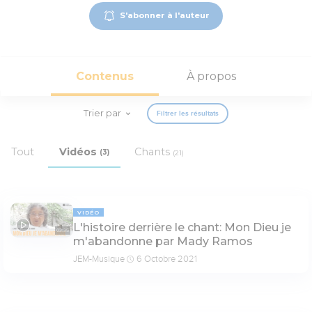
S'abonner à l'auteur
Contenus
À propos
Trier par
Filtrer les résultats
Tout
Vidéos
Chants
(3)
(21)
VIDÉO
L'histoire derrière le chant: Mon Dieu je
03:35
m'abandonne par Mady Ramos
JEM-Musique
6 Octobre 2021