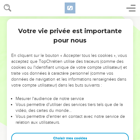
Votre vie privée est importante
pour nous
NE MANQUEZ PAS L’ÉVÉNEMENT
En cliquant sur le bouton « Accepter tous les cookies », vous
DE L’ANNÉE !
acceptez que TopChrétien utilise des traceurs (comme des
cookies ou l'identifiant unique de votre compte utilisateur) et
ET SI LEURS ERREURS POUVAIENT VOUS ÉVITER LES
traite vos données à caractère personnel (comme vos
VOTRES ?
données de navigation et les informations renseignées dans
votre compte utilisateur) dans les buts suivants :
On admire souvent les leaders pour leurs réussites, leur impact,
leur foi ou leur vision. Mais on voit moins les doutes, les erreurs
Mesurer l'audience de notre service
Vous permettre d'utiliser des services tiers tels que de la
et les saisons difficiles qu'ils ont traversés, alors même que ce
vidéo, des cartes du monde…
sont elles qui les ont façonnés.
Vous permettre d'entrer en contact avec notre service de
relation aux utilisateurs.
Dans cette conférence, leaders, entrepreneurs, et responsables
reviennent sur les erreurs marquantes de leur parcours et les
clés pour avancer avec plus de sagesse afin que leurs erreurs
Choisir mes cookies