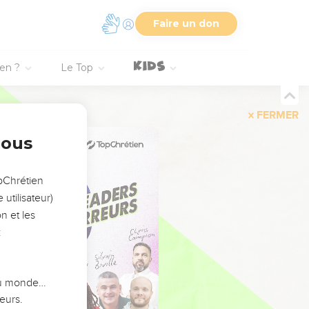
Faire un don
ien ?
Le Top
FERMER
nous
opChrétien
utilisateur)
n et les
:
 du monde…
eurs.