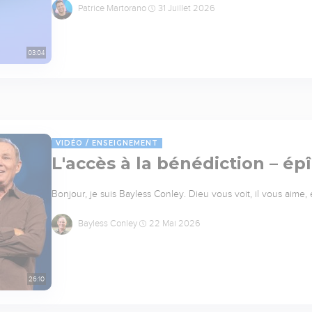
Patrice Martorano
31 Juillet 2026
03:04
VIDÉO
ENSEIGNEMENT
L'accès à la bénédiction – ép
Bonjour, je suis Bayless Conley. Dieu vous voit, il vous aime,
Bayless Conley
22 Mai 2026
26:10