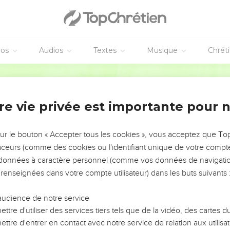
éos
Audios
Textes
Musique
Chrét
re vie privée est importante pour 
NEMENT DE L’ANNÉE !
ÉVITER LES VOTRES ?
sur le bouton « Accepter tous les cookies », vous acceptez que T
traceurs (comme des cookies ou l'identifiant unique de votre compte 
tes, leur impact, leur foi ou leur vision. Mais on voit
s données à caractère personnel (comme vos données de navigatio
fficiles qu'ils ont traversés, alors même que ce sont
 renseignées dans votre compte utilisateur) dans les buts suivants 
audience de notre service
s, et responsables reviennent sur les erreurs
 avancer avec plus de sagesse afin que leurs erreurs
ttre d'utiliser des services tiers tels que de la vidéo, des cartes
un ministère, une équipe, un groupe ou une famille,
ttre d'entrer en contact avec notre service de relation aux utilisat