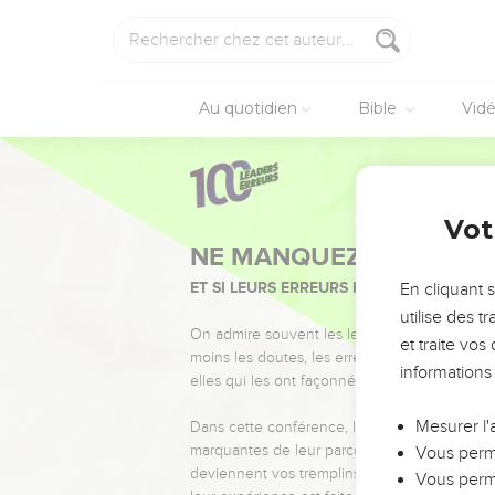
Au quotidien
Bible
Vid
Vot
NE MANQUEZ PAS L’ÉVÉ
ET SI LEURS ERREURS POUVAIENT VOUS 
En cliquant 
utilise des 
On admire souvent les leaders pour leurs réussi
et traite vo
moins les doutes, les erreurs et les saisons di
informations
elles qui les ont façonnés.
Mesurer l'
Dans cette conférence, leaders, entrepreneur
marquantes de leur parcours et les clés pour
Vous perme
deviennent vos tremplins. Que vous guidiez 
Vous perme