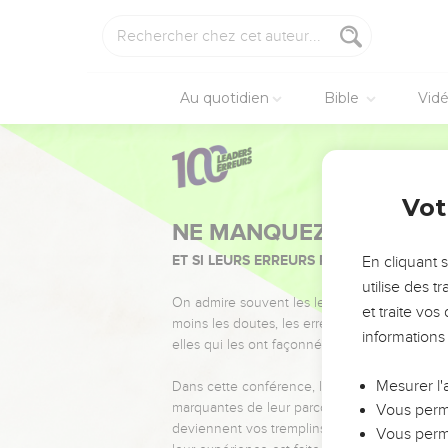
Au quotidien
Bible
Vid
Vot
NE MANQUEZ PAS L’ÉVÉ
ET SI LEURS ERREURS POUVAIENT VOUS 
En cliquant 
utilise des 
On admire souvent les leaders pour leurs réussi
et traite vo
moins les doutes, les erreurs et les saisons di
informations
elles qui les ont façonnés.
Mesurer l'
Dans cette conférence, leaders, entrepreneur
marquantes de leur parcours et les clés pour
Vous perme
deviennent vos tremplins. Que vous guidiez 
Vous perme