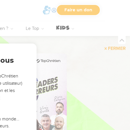
Faire un don
ien ?
Le Top
FERMER
nous
opChrétien
utilisateur)
n et les
:
 du monde…
eurs.