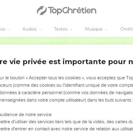
éos
Audios
Textes
Musique
Chrét
re vie privée est importante pour 
NEMENT DE L’ANNÉE !
ÉVITER LES VOTRES ?
sur le bouton « Accepter tous les cookies », vous acceptez que T
traceurs (comme des cookies ou l'identifiant unique de votre compte 
tes, leur impact, leur foi ou leur vision. Mais on voit
s données à caractère personnel (comme vos données de navigatio
fficiles qu'ils ont traversés, alors même que ce sont
 renseignées dans votre compte utilisateur) dans les buts suivants 
audience de notre service
s, et responsables reviennent sur les erreurs
 avancer avec plus de sagesse afin que leurs erreurs
ttre d'utiliser des services tiers tels que de la vidéo, des cartes
un ministère, une équipe, un groupe ou une famille,
ttre d'entrer en contact avec notre service de relation aux utilisat