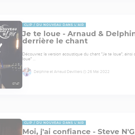
CLIP
DU NOUVEAU DANS L'AIR
Je te loue - Arnaud & Delphine
derrière le chant
Découvrez la version acoustique du chant "Je te loue", ainsi 
loue" …
Delphine et Arnaud Devilliers
26 Mai 2022
07:47
CLIP
DU NOUVEAU DANS L'AIR
Moi, j'ai confiance - Steve N'G