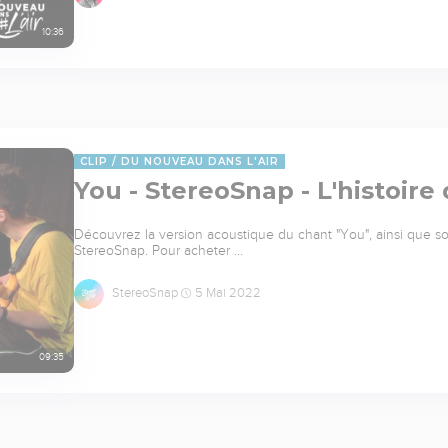
10:36
CLIP
DU NOUVEAU DANS L'AIR
You - StereoSnap - L'histoire 
Découvrez la version acoustique du chant "You", ainsi que son 
StereoSnap. Pour acheter …
StereoSnap
5 Mai 2022
09:35