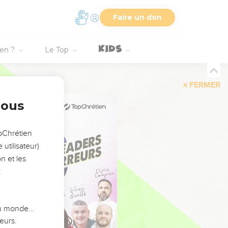
Faire un don
ien ?
Le Top
FERMER
nous
opChrétien
utilisateur)
n et les
:
 du monde…
eurs.