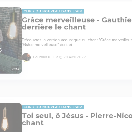
CLIP
DU NOUVEAU DANS L'AIR
Grâce merveilleuse - Gauthier
derrière le chant
Découvrez la version acoustique du chant "Grâce merveilleuse
"Grâce merveilleuse" écrit et …
Gauthier Kulula
28 Avril 2022
07:54
CLIP
DU NOUVEAU DANS L'AIR
Toi seul, ô Jésus - Pierre-Nico
chant