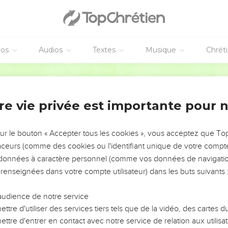
éos
Audios
Textes
Musique
Chrét
re vie privée est importante pour 
NEMENT DE L’ANNÉE !
ÉVITER LES VOTRES ?
sur le bouton « Accepter tous les cookies », vous acceptez que T
traceurs (comme des cookies ou l'identifiant unique de votre compte 
tes, leur impact, leur foi ou leur vision. Mais on voit
s données à caractère personnel (comme vos données de navigatio
fficiles qu'ils ont traversés, alors même que ce sont
 renseignées dans votre compte utilisateur) dans les buts suivants 
audience de notre service
s, et responsables reviennent sur les erreurs
 avancer avec plus de sagesse afin que leurs erreurs
ttre d'utiliser des services tiers tels que de la vidéo, des cartes
un ministère, une équipe, un groupe ou une famille,
ttre d'entrer en contact avec notre service de relation aux utilisat