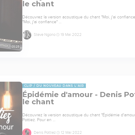
le chant
Découvrez la version acoustique du chant "Moi, j'ai confiance"
"Moi, j'ai confiance" …
Steve Ngono
19 Mai 2022
08:25
CLIP
DU NOUVEAU DANS L'AIR
Épidémie d'amour - Denis Pott
le chant
Découvrez la version acoustique du chant "Épidémie d'amour", 
Pottiez. Pour en …
Denis Pottiez
12 Mai 2022