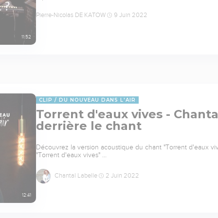
Pierre-Nicolas DE KATOW
9 Juin 2022
11:52
CLIP
DU NOUVEAU DANS L'AIR
Torrent d'eaux vives - Chantal
derrière le chant
Découvrez la version acoustique du chant "Torrent d'eaux vive
"Torrent d'eaux vives" …
Chantal Labelle
2 Juin 2022
12:41