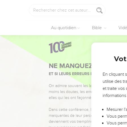
Au quotidien
Bible
Vid
Vot
NE MANQUEZ PAS L’ÉVÉ
ET SI LEURS ERREURS POUVAIENT VOUS 
En cliquant 
utilise des 
On admire souvent les leaders pour leurs réussi
et traite vo
moins les doutes, les erreurs et les saisons di
informations
elles qui les ont façonnés.
Mesurer l'
Dans cette conférence, leaders, entrepreneur
marquantes de leur parcours et les clés pour
Vous perme
deviennent vos tremplins. Que vous guidiez 
Vous perme