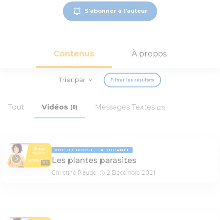
S'abonner à l'auteur
Contenus
À propos
Trier par
Filtrer les résultats
Tout
Vidéos
Messages Textes
(8)
(23)
VIDÉO
BOOSTE TA JOURNÉE
Les plantes parasites
01:17
Christine Piauger
2 Décembre 2021