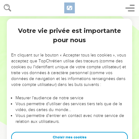
Votre vie privée est importante
pour nous
NE MANQUEZ PAS L’ÉVÉNEMENT
En cliquant sur le bouton « Accepter tous les cookies », vous
DE L’ANNÉE !
acceptez que TopChrétien utilise des traceurs (comme des
cookies ou l'identifiant unique de votre compte utilisateur) et
ET SI LEURS ERREURS POUVAIENT VOUS ÉVITER LES
traite vos données à caractère personnel (comme vos
VOTRES ?
données de navigation et les informations renseignées dans
votre compte utilisateur) dans les buts suivants :
On admire souvent les leaders pour leurs réussites, leur impact,
leur foi ou leur vision. Mais on voit moins les doutes, les erreurs
Mesurer l'audience de notre service
Vous permettre d'utiliser des services tiers tels que de la
et les saisons difficiles qu'ils ont traversés, alors même que ce
vidéo, des cartes du monde…
sont elles qui les ont façonnés.
Vous permettre d'entrer en contact avec notre service de
relation aux utilisateurs.
Dans cette conférence, leaders, entrepreneurs, et responsables
reviennent sur les erreurs marquantes de leur parcours et les
clés pour avancer avec plus de sagesse afin que leurs erreurs
Choisir mes cookies