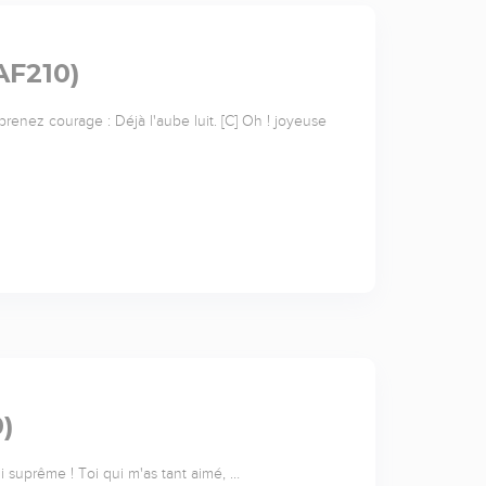
AF210)
prenez courage : Déjà l'aube luit. [C] Oh ! joyeuse
)
 suprême ! Toi qui m'as tant aimé, …