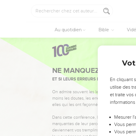
Au quotidien
Bible
Vid
Vot
NE MANQUEZ PAS L’ÉVÉ
ET SI LEURS ERREURS POUVAIENT VOUS 
En cliquant 
utilise des 
On admire souvent les leaders pour leurs réussi
et traite vo
moins les doutes, les erreurs et les saisons di
informations
elles qui les ont façonnés.
Mesurer l'
Dans cette conférence, leaders, entrepreneur
marquantes de leur parcours et les clés pour
Vous perme
deviennent vos tremplins. Que vous guidiez 
Vous perme