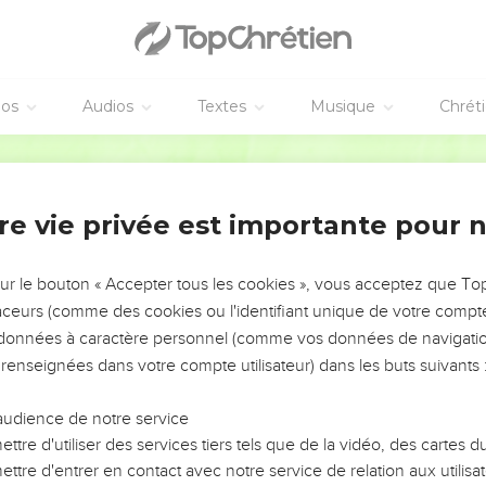
éos
Audios
Textes
Musique
Chrét
re vie privée est importante pour 
NEMENT DE L’ANNÉE !
ÉVITER LES VOTRES ?
sur le bouton « Accepter tous les cookies », vous acceptez que T
traceurs (comme des cookies ou l'identifiant unique de votre compte 
tes, leur impact, leur foi ou leur vision. Mais on voit
s données à caractère personnel (comme vos données de navigatio
fficiles qu'ils ont traversés, alors même que ce sont
 renseignées dans votre compte utilisateur) dans les buts suivants 
audience de notre service
s, et responsables reviennent sur les erreurs
 avancer avec plus de sagesse afin que leurs erreurs
ttre d'utiliser des services tiers tels que de la vidéo, des cartes
un ministère, une équipe, un groupe ou une famille,
ttre d'entrer en contact avec notre service de relation aux utilisat