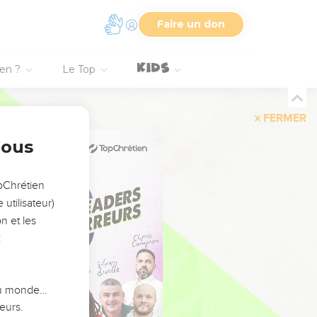
Faire un don
ien ?
Le Top
FERMER
nous
opChrétien
utilisateur)
n et les
:
 du monde…
eurs.