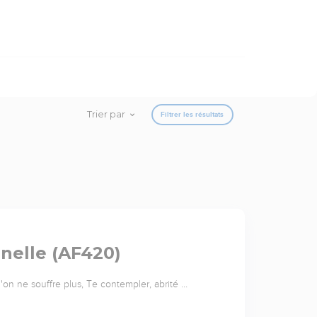
Trier par
Filtrer les résultats
rnelle (AF420)
l'on ne souffre plus, Te contempler, abrité …