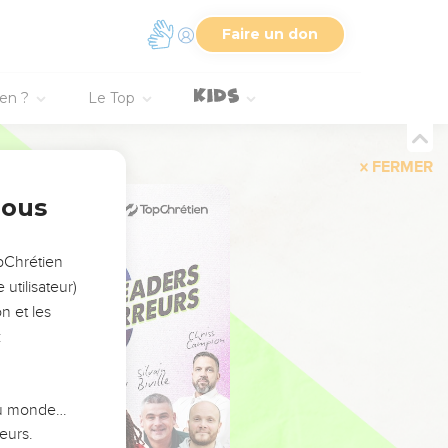
Faire un don
ien ?
Le Top
FERMER
nous
opChrétien
utilisateur)
n et les
:
 du monde…
eurs.