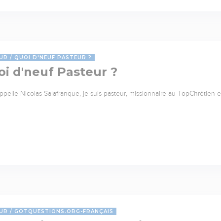
UR
QUOI D'NEUF PASTEUR ?
i d'neuf Pasteur ?
ppelle Nicolas Salafranque, je suis pasteur, missionnaire au TopChrétien
UR
GOTQUESTIONS.ORG-FRANÇAIS