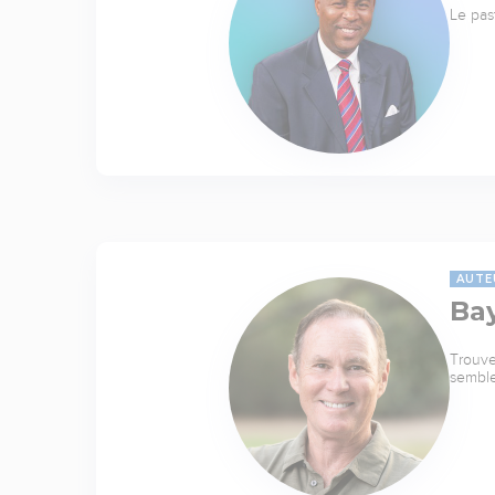
Le pas
AUTE
Ba
Trouve
sembl