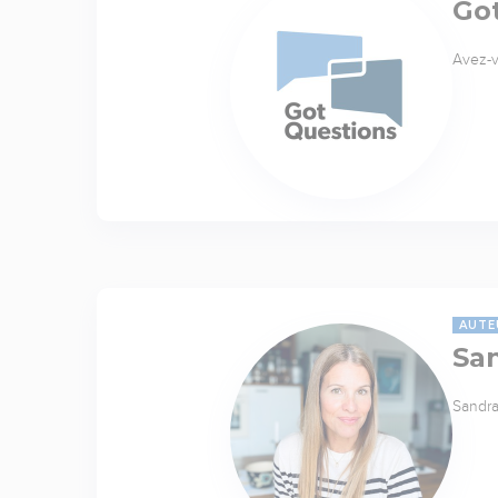
Go
Avez-v
AUTE
Sa
Sandra