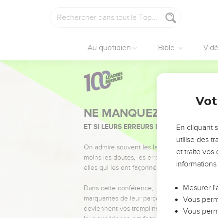
Au quotidien
Bible
Vid
Vot
NE MANQUEZ PAS L’ÉVÉ
ET SI LEURS ERREURS POUVAIENT VOUS 
En cliquant 
utilise des 
On admire souvent les leaders pour leurs réussi
et traite vo
moins les doutes, les erreurs et les saisons di
informations
elles qui les ont façonnés.
Mesurer l'
Dans cette conférence, leaders, entrepreneur
marquantes de leur parcours et les clés pour
Vous perme
deviennent vos tremplins. Que vous guidiez 
Vous perme