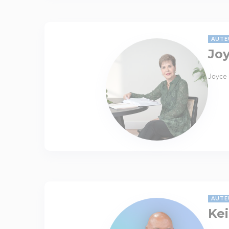
AUTE
Jo
Joyce 
AUTE
Kei