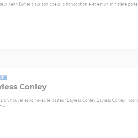
teur Keith Butler a sur son coeur la francophonie et est un ministère parte
UR
yless Conley
z un nouvel espoir avec le pasteur Bayless Conley Bayless Conley incarne 
e …