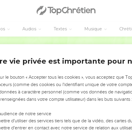
éos
Audios
Textes
Musique
Chrét
re vie privée est importante pour 
NEMENT DE L’ANNÉE !
ÉVITER LES VOTRES ?
sur le bouton « Accepter tous les cookies », vous acceptez que T
traceurs (comme des cookies ou l'identifiant unique de votre compte 
tes, leur impact, leur foi ou leur vision. Mais on voit
s données à caractère personnel (comme vos données de navigatio
fficiles qu'ils ont traversés, alors même que ce sont
 renseignées dans votre compte utilisateur) dans les buts suivants 
audience de notre service
s, et responsables reviennent sur les erreurs
 avancer avec plus de sagesse afin que leurs erreurs
ttre d'utiliser des services tiers tels que de la vidéo, des cartes
un ministère, une équipe, un groupe ou une famille,
ttre d'entrer en contact avec notre service de relation aux utilisat