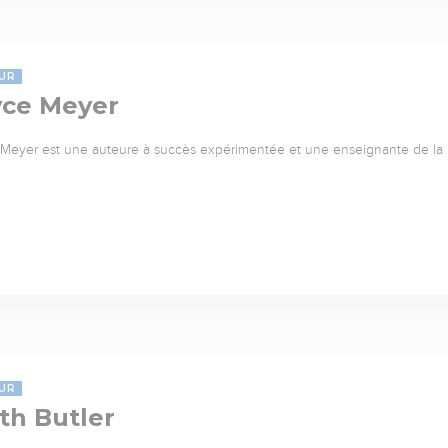
UR
yce Meyer
Meyer est une auteure à succès expérimentée et une enseignante de l
UR
th Butler