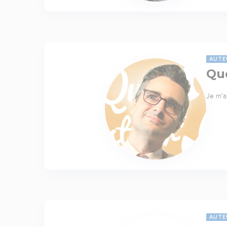
AUTE
Quo
Je m'a
AUTE