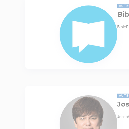
AUTE
Bib
BibleP
AUTE
Jo
Joseph