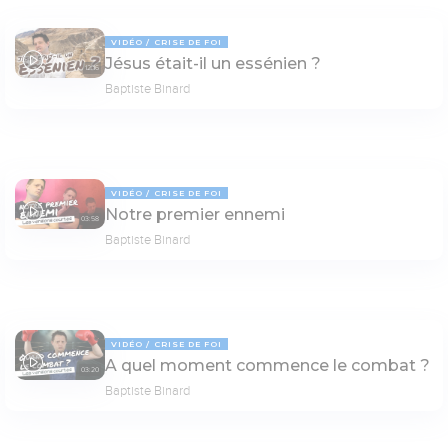
VIDÉO
CRISE DE FOI
Jésus était-il un essénien ?
12:16
Baptiste Binard
VIDÉO
CRISE DE FOI
Notre premier ennemi
03:58
Baptiste Binard
VIDÉO
CRISE DE FOI
A quel moment commence le combat ?
03:20
Baptiste Binard