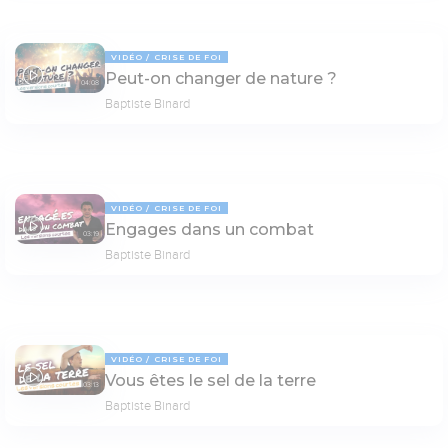
VIDÉO
CRISE DE FOI
Peut-on changer de nature ?
04:08
Baptiste Binard
VIDÉO
CRISE DE FOI
Engages dans un combat
03:19
Baptiste Binard
VIDÉO
CRISE DE FOI
Vous êtes le sel de la terre
03:13
Baptiste Binard