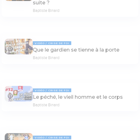
suite ?
Baptiste Binard
VIDÉO
CRISE DE FOI
Que le gardien se tienne à la porte
08:24
Baptiste Binard
VIDÉO
CRISE DE FOI
Le péché, le vieil homme et le corps
05:36
Baptiste Binard
VIDÉO
CRISE DE FOI