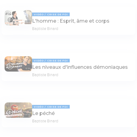
VIDÉO
CRISE DE FOI
L'homme : Esprit, âme et corps
09:13
Baptiste Binard
VIDÉO
CRISE DE FOI
Les niveaux d'influences démoniaques
12:30
Baptiste Binard
VIDÉO
CRISE DE FOI
Le péché
03:00
Baptiste Binard