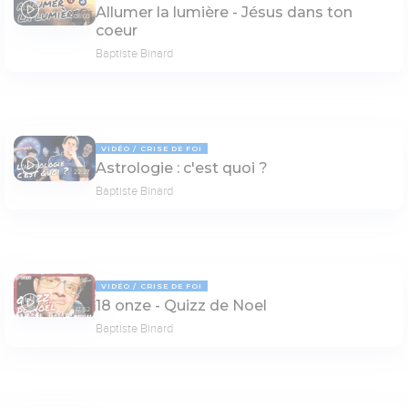
Allumer la lumière - Jésus dans ton
08:03
coeur
Baptiste Binard
VIDÉO
CRISE DE FOI
Astrologie : c'est quoi ?
22:27
Baptiste Binard
VIDÉO
CRISE DE FOI
18 onze - Quizz de Noel
17:52
Baptiste Binard