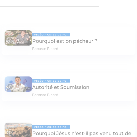
VIDÉO
CRISE DE FOI
Pourquoi est on pécheur ?
06:02
Baptiste Binard
VIDÉO
CRISE DE FOI
Autorité et Soumission
05:44
Baptiste Binard
VIDÉO
CRISE DE FOI
Pourquoi Jésus n'est-il pas venu tout de
08:06