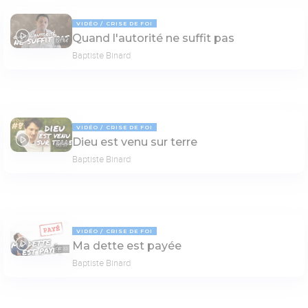
VIDÉO
CRISE DE FOI
Quand l'autorité ne suffit pas
06:44
Baptiste Binard
VIDÉO
CRISE DE FOI
Dieu est venu sur terre
06:57
Baptiste Binard
VIDÉO
CRISE DE FOI
Ma dette est payée
08:33
Baptiste Binard