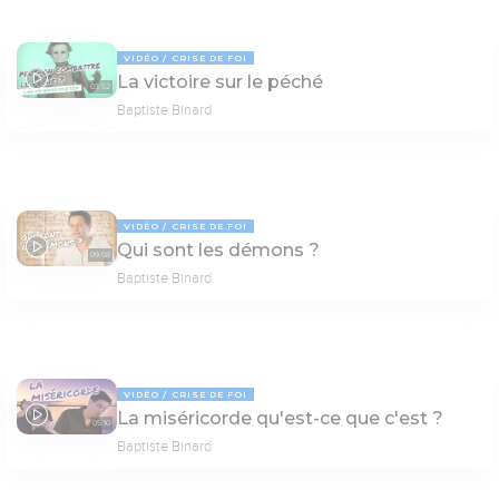
VIDÉO
CRISE DE FOI
La victoire sur le péché
03:52
Baptiste Binard
VIDÉO
CRISE DE FOI
Qui sont les démons ?
09:08
Baptiste Binard
VIDÉO
CRISE DE FOI
La miséricorde qu'est-ce que c'est ?
05:10
Baptiste Binard