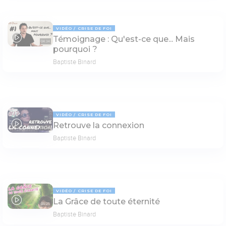
VIDÉO
CRISE DE FOI
Témoignage : Qu'est-ce que... Mais
04:34
pourquoi ?
Baptiste Binard
VIDÉO
CRISE DE FOI
Retrouve la connexion
08:34
Baptiste Binard
VIDÉO
CRISE DE FOI
La Grâce de toute éternité
05:25
Baptiste Binard