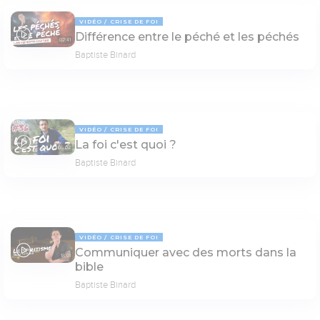
VIDÉO
CRISE DE FOI
Différence entre le péché et les péchés
02:41
Baptiste Binard
VIDÉO
CRISE DE FOI
La foi c'est quoi ?
06:02
Baptiste Binard
VIDÉO
CRISE DE FOI
Communiquer avec des morts dans la
18:01
bible
Baptiste Binard