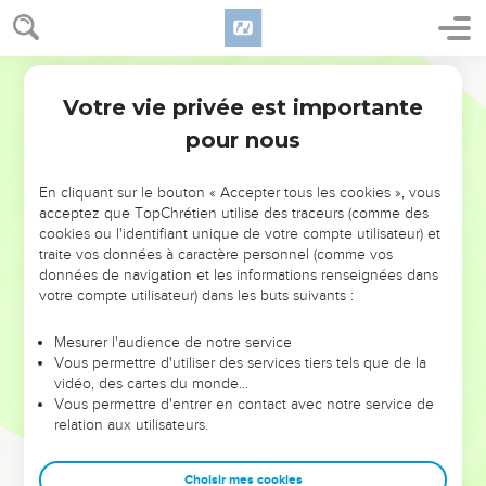
Votre vie privée est importante
pour nous
NE MANQUEZ PAS L’ÉVÉNEMENT
En cliquant sur le bouton « Accepter tous les cookies », vous
acceptez que TopChrétien utilise des traceurs (comme des
DE L’ANNÉE !
cookies ou l'identifiant unique de votre compte utilisateur) et
ET SI LEURS ERREURS POUVAIENT VOUS ÉVITER LES
traite vos données à caractère personnel (comme vos
VOTRES ?
données de navigation et les informations renseignées dans
votre compte utilisateur) dans les buts suivants :
On admire souvent les leaders pour leurs réussites, leur impact,
leur foi ou leur vision. Mais on voit moins les doutes, les erreurs
Mesurer l'audience de notre service
Vous permettre d'utiliser des services tiers tels que de la
et les saisons difficiles qu'ils ont traversés, alors même que ce
vidéo, des cartes du monde…
sont elles qui les ont façonnés.
Vous permettre d'entrer en contact avec notre service de
relation aux utilisateurs.
Dans cette conférence, leaders, entrepreneurs, et responsables
reviennent sur les erreurs marquantes de leur parcours et les
clés pour avancer avec plus de sagesse afin que leurs erreurs
Choisir mes cookies