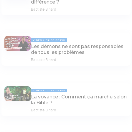
différence ?
Baptiste Binard
VIDÉO
CRISE DE FOI
Les démons ne sont pas responsables
03:36
de tous les problèmes
Baptiste Binard
VIDÉO
CRISE DE FOI
La voyance : Comment ça marche selon
17:47
la Bible ?
Baptiste Binard