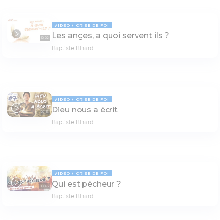
VIDÉO
CRISE DE FOI
Les anges, a quoi servent ils ?
10:02
Baptiste Binard
VIDÉO
CRISE DE FOI
Dieu nous a écrit
07:13
Baptiste Binard
VIDÉO
CRISE DE FOI
Qui est pécheur ?
03:45
Baptiste Binard