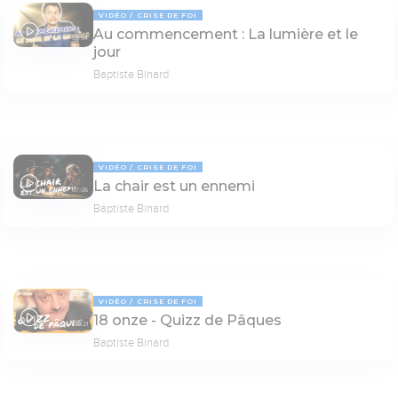
VIDÉO
CRISE DE FOI
Au commencement : La lumière et le
07:54
jour
Baptiste Binard
VIDÉO
CRISE DE FOI
La chair est un ennemi
07:06
Baptiste Binard
VIDÉO
CRISE DE FOI
18 onze - Quizz de Pâques
16:21
Baptiste Binard