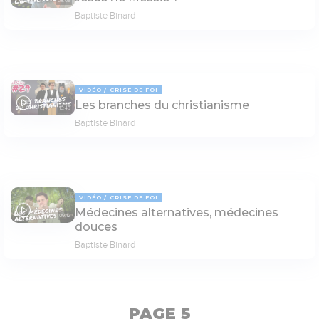
08:06
Baptiste Binard
VIDÉO
CRISE DE FOI
Les branches du christianisme
10:43
Baptiste Binard
VIDÉO
CRISE DE FOI
Médecines alternatives, médecines
09:12
douces
Baptiste Binard
PAGE 5