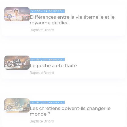
VIDÉO
CRISE DE FOI
Différences entre la vie éternelle et le
06:43
royaume de dieu
Baptiste Binard
VIDÉO
CRISE DE FOI
Le péché a été traité
02:23
Baptiste Binard
VIDÉO
CRISE DE FOI
Les chrétiens doivent-ils changer le
03:15
monde ?
Baptiste Binard