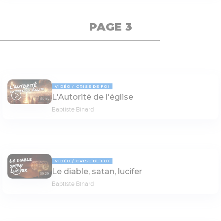
PAGE 3
VIDÉO
CRISE DE FOI
L'Autorité de l'église
06:05
Baptiste Binard
VIDÉO
CRISE DE FOI
Le diable, satan, lucifer
09:29
Baptiste Binard