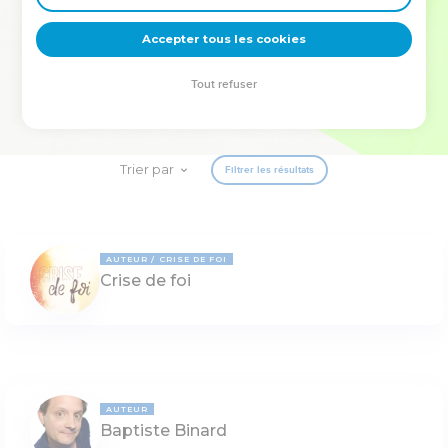
deviennent vos tremplins. Que vous guidiez un ministère, une
équipe, un groupe ou une famille, leur expérience est faite
Accepter tous les cookies
pour vous.
Tout refuser
Je découvre l’événement
Trier par
Filtrer les résultats
AUTEUR
CRISE DE FOI
Crise de foi
AUTEUR
Baptiste Binard