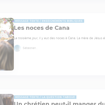
MESSAGE TEXTE
ENSEIGNEMENTS BIBLIQUES
Les noces de Cana
Le troisième jour, il y eut des noces à Cana. La mère de Jésus ét
Sébastien .
MESSAGE TEXTE
LA QUESTION TABOUE
Un chrétien peut-il manger d