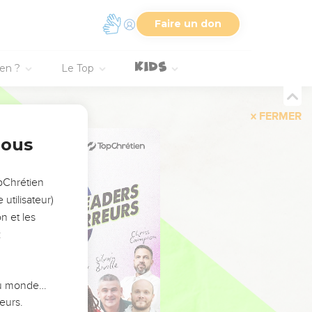
Faire un don
ien ?
Le Top
FERMER
nous
opChrétien
utilisateur)
n et les
:
 du monde…
eurs.