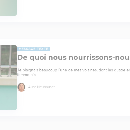
MESSAGE TEXTE
De quoi nous nourrissons-nou
Je plaignais beaucoup l’une de mes voisines, dont les quatre e
femme n’a …
Aline Neuhauser