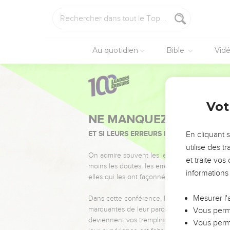
Au quotidien
Bible
Vid
Vot
NE MANQUEZ PAS L’ÉVÉ
ET SI LEURS ERREURS POUVAIENT VOUS 
En cliquant 
utilise des 
On admire souvent les leaders pour leurs réussi
et traite vo
moins les doutes, les erreurs et les saisons di
informations
elles qui les ont façonnés.
Mesurer l'
Dans cette conférence, leaders, entrepreneur
marquantes de leur parcours et les clés pour
Vous perme
deviennent vos tremplins. Que vous guidiez 
Vous perme