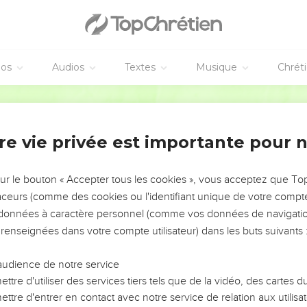
éos
Audios
Textes
Musique
Chrét
re vie privée est importante pour 
NEMENT DE L’ANNÉE !
ÉVITER LES VOTRES ?
sur le bouton « Accepter tous les cookies », vous acceptez que T
traceurs (comme des cookies ou l'identifiant unique de votre compte 
tes, leur impact, leur foi ou leur vision. Mais on voit
s données à caractère personnel (comme vos données de navigatio
fficiles qu'ils ont traversés, alors même que ce sont
 renseignées dans votre compte utilisateur) dans les buts suivants 
audience de notre service
s, et responsables reviennent sur les erreurs
 avancer avec plus de sagesse afin que leurs erreurs
ttre d'utiliser des services tiers tels que de la vidéo, des cartes
un ministère, une équipe, un groupe ou une famille,
ttre d'entrer en contact avec notre service de relation aux utilisat