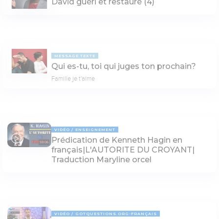
David guéri et restauré (4)
MESSAGE TEXTE
Qui es-tu, toi qui juges ton prochain?
Famille je t'aime
VIDÉO
ENSEIGNEMENT
Prédication de Kenneth Hagin en
59:06
français|L'AUTORITE DU CROYANT|
Traduction Maryline orcel
VIDÉO
GOTQUESTIONS.ORG-FRANÇAIS