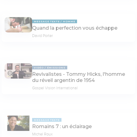
MESSAGE TEXTE
HOMME
Quand la perfection vous échappe
David Porter
VIDÉO
ÉMISSIONS
Revivalistes - Tommy Hicks, l'homme
28:30
du réveil argentin de 1954
Gospel Vision International
MESSAGE TEXTE
Romains 7 : un éclairage
Michel Roux