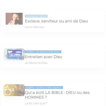
MESSAGE TEXTE
Esclave, serviteur ou ami de Dieu
Karim Mahnani
VIDÉO
JE DÉCOUVRE DIEU
Entretien avec Dieu
05:16
Je découvre Dieu
VIDÉO
LA FOI C’EST QUOI ?
Qui a écrit LA BIBLE : DIEU ou des
06:21
HOMMES ?
La foi c’est quoi ?