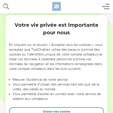
Votre vie privée est importante
pour nous
NE MANQUEZ PAS L’ÉVÉNEMENT
En cliquant sur le bouton « Accepter tous les cookies », vous
acceptez que TopChrétien utilise des traceurs (comme des
DE L’ANNÉE !
cookies ou l'identifiant unique de votre compte utilisateur) et
ET SI LEURS ERREURS POUVAIENT VOUS ÉVITER LES
traite vos données à caractère personnel (comme vos
VOTRES ?
données de navigation et les informations renseignées dans
votre compte utilisateur) dans les buts suivants :
On admire souvent les leaders pour leurs réussites, leur impact,
leur foi ou leur vision. Mais on voit moins les doutes, les erreurs
Mesurer l'audience de notre service
Vous permettre d'utiliser des services tiers tels que de la
et les saisons difficiles qu'ils ont traversés, alors même que ce
vidéo, des cartes du monde…
sont elles qui les ont façonnés.
Vous permettre d'entrer en contact avec notre service de
relation aux utilisateurs.
Dans cette conférence, leaders, entrepreneurs, et responsables
reviennent sur les erreurs marquantes de leur parcours et les
clés pour avancer avec plus de sagesse afin que leurs erreurs
Choisir mes cookies