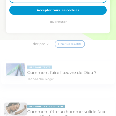
deviennent vos tremplins. Que vous guidiez un ministère, une
équipe, un groupe ou une famille, leur expérience est faite
Accepter tous les cookies
pour vous.
Tout refuser
Je découvre l’événement
Trier par
Filtrer les résultats
MESSAGE TEXTE
Comment faire l'œuvre de Dieu ?
Jean-Michel Roger
MESSAGE TEXTE
HOMME
Comment être un homme solide face