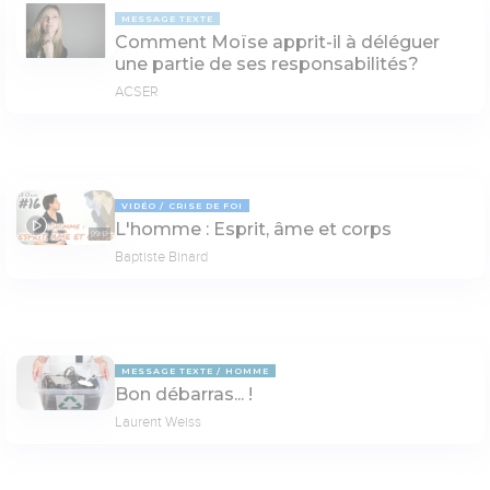
MESSAGE TEXTE
Comment Moïse apprit-il à déléguer
une partie de ses responsabilités?
ACSER
VIDÉO
CRISE DE FOI
L'homme : Esprit, âme et corps
09:13
Baptiste Binard
MESSAGE TEXTE
HOMME
Bon débarras... !
Laurent Weiss