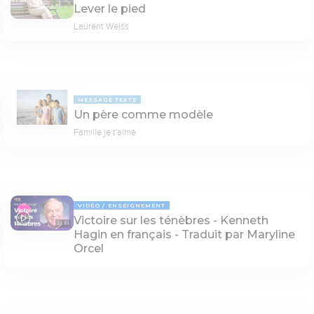
Lever le pied
Laurent Weiss
MESSAGE TEXTE
Un père comme modèle
Famille je t'aime
VIDÉO
ENSEIGNEMENT
Victoire sur les ténèbres - Kenneth
33:44
Hagin en français - Traduit par Maryline
Orcel