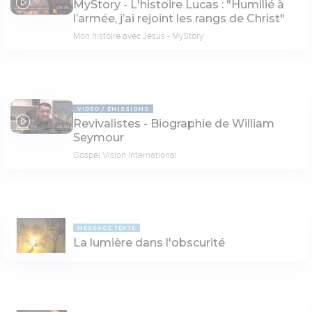
MyStory - L'histoire Lucas : "Humilié à
09:36
l’armée, j’ai rejoint les rangs de Christ"
Mon histoire avec Jésus - MyStory
VIDÉO
ÉMISSIONS
Revivalistes - Biographie de William
28:30
Seymour
Gospel Vision International
MESSAGE TEXTE
La lumière dans l'obscurité