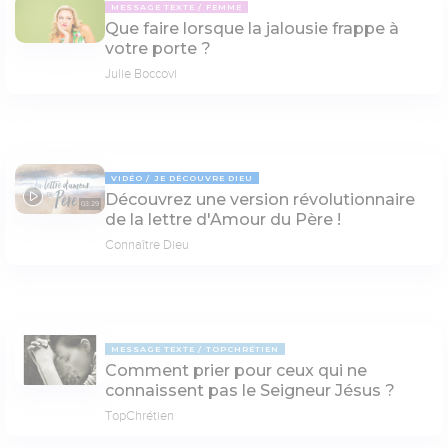
MESSAGE TEXTE
FEMME
Que faire lorsque la jalousie frappe à
votre porte ?
Julie Boccovi
VIDÉO
JE DÉCOUVRE DIEU
Découvrez une version révolutionnaire
03:29
de la lettre d'Amour du Père !
Connaître Dieu
MESSAGE TEXTE
TOPCHRÉTIEN
Comment prier pour ceux qui ne
connaissent pas le Seigneur Jésus ?
TopChrétien