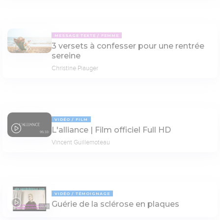
MESSAGE TEXTE
FEMME
3 versets à confesser pour une rentrée
sereine
Christine Piauger
VIDÉO
FILM
L'alliance | Film officiel Full HD
95:33
Vincent Guillemoteau
VIDÉO
TÉMOIGNAGE
Guérie de la sclérose en plaques
03:49