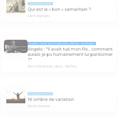
MESSAGE TEXTE
Qui est le « bon » samaritain ?
Karim Mahnani
VIDÉO
MON HISTOIRE AVEC JÉSUS - MYSTORY
Angelo : "Il avait tué mon fils... comment
05:46
aurais-je pu humainement lui pardonner
?"
Mon histoire avec Jésus - MyStory
MESSAGE TEXTE
Ni ombre de variation
Michel Sommer