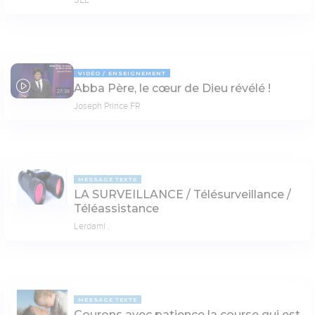
VIDÉO
ENSEIGNEMENT
Abba Père, le cœur de Dieu révélé !
27:38
Joseph Prince FR
MESSAGE TEXTE
LA SURVEILLANCE / Télésurveillance /
Téléassistance
Lerdami .
MESSAGE TEXTE
Courons avec patience la course qui est