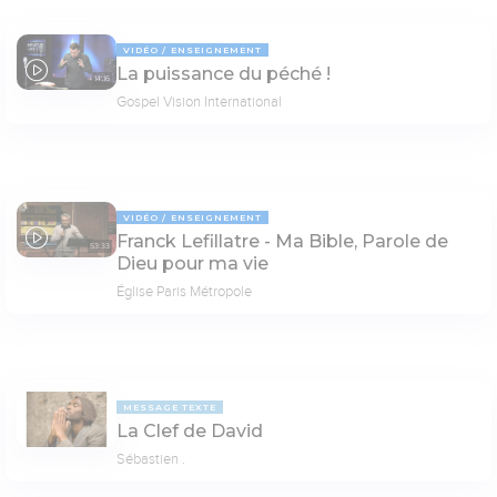
VIDÉO
ENSEIGNEMENT
La puissance du péché !
14:16
Gospel Vision International
VIDÉO
ENSEIGNEMENT
Franck Lefillatre - Ma Bible, Parole de
53:33
Dieu pour ma vie
Église Paris Métropole
MESSAGE TEXTE
La Clef de David
Sébastien .