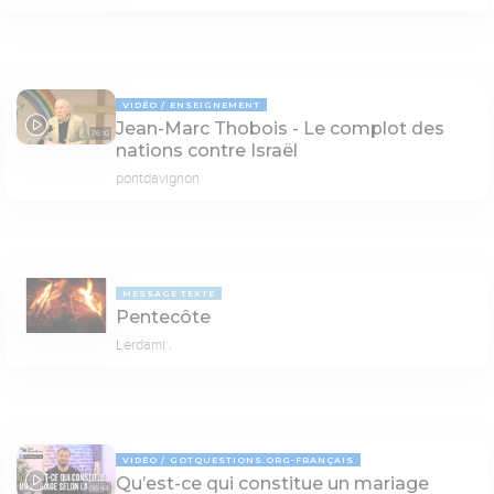
VIDÉO
ENSEIGNEMENT
Jean-Marc Thobois - Le complot des
76:10
nations contre Israël
pontdavignon
MESSAGE TEXTE
Pentecôte
Lerdami .
VIDÉO
GOTQUESTIONS.ORG-FRANÇAIS
Qu’est-ce qui constitue un mariage
06:44