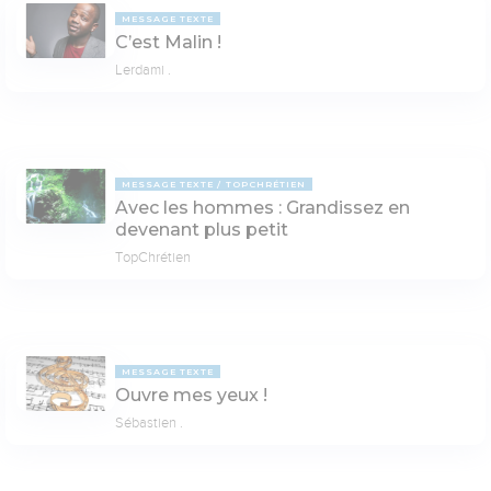
MESSAGE TEXTE
C’est Malin !
Lerdami .
MESSAGE TEXTE
TOPCHRÉTIEN
Avec les hommes : Grandissez en
devenant plus petit
TopChrétien
MESSAGE TEXTE
Ouvre mes yeux !
Sébastien .