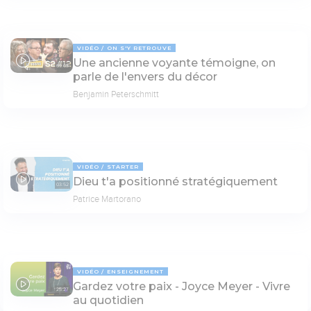
VIDÉO
ON S'Y RETROUVE
Une ancienne voyante témoigne, on
69:03
parle de l'envers du décor
Benjamin Peterschmitt
VIDÉO
STARTER
Dieu t'a positionné stratégiquement
03:52
Patrice Martorano
VIDÉO
ENSEIGNEMENT
Gardez votre paix - Joyce Meyer - Vivre
25:27
au quotidien