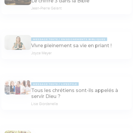
Le chiffre 3 dans la Bible
Jean-Pierre Galant
MESSAGE TEXTE
ENSEIGNEMENTS BIBLIQUES
Vivre pleinement sa vie en priant !
Joyce Meyer
MESSAGE TEXTE
LIFESTYLE
Tous les chrétiens sont-ils appelés à
servir Dieu ?
Lisa Giordanella