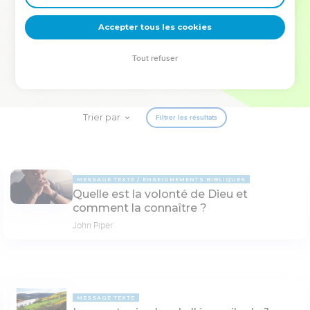
deviennent vos tremplins. Que vous guidiez un ministère, une
équipe, un groupe ou une famille, leur expérience est faite
Accepter tous les cookies
pour vous.
Tout refuser
Je découvre l’événement
Trier par
Filtrer les résultats
MESSAGE TEXTE
ENSEIGNEMENTS BIBLIQUES
Quelle est la volonté de Dieu et
comment la connaître ?
John Piper
MESSAGE TEXTE