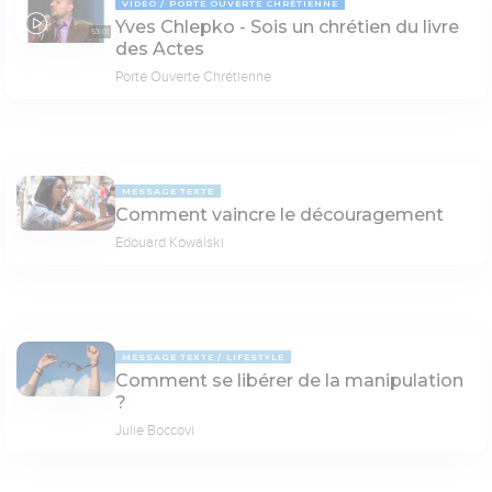
VIDÉO
PORTE OUVERTE CHRÉTIENNE
Yves Chlepko - Sois un chrétien du livre
53:01
des Actes
Porte Ouverte Chrétienne
MESSAGE TEXTE
Comment vaincre le découragement
Edouard Kowalski
MESSAGE TEXTE
LIFESTYLE
Comment se libérer de la manipulation
?
Julie Boccovi