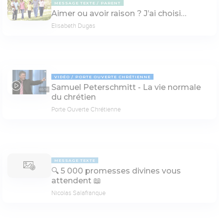
MESSAGE TEXTE
PARENT
Aimer ou avoir raison ? J’ai choisi…
Elisabeth Dugas
VIDÉO
PORTE OUVERTE CHRÉTIENNE
Samuel Peterschmitt - La vie normale
65:58
du chrétien
Porte Ouverte Chrétienne
MESSAGE TEXTE
🔍 5 000 promesses divines vous
attendent 📖
Nicolas Salafranque