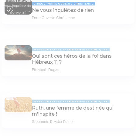
VIDÉO
PORTE OUVERTE CHRÉTIENNE
Ne vous inquiétez de rien
50:08
Porte Ouverte Chrétienne
MESSAGE TEXTE
ENSEIGNEMENTS BIBLIQUES
Qui sont ces héros de la foi dans
Hébreux 11 ?
Elisabeth Dugas
MESSAGE TEXTE
ENSEIGNEMENTS BIBLIQUES
Ruth, une femme de destinée qui
m'inspire !
Stéphanie Reader Poirier