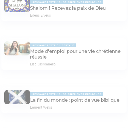
MESSAGE TEXTE
ENSEIGNEMENTS BIBLIQUES
Shalom ! Recevez la paix de Dieu
Edens Elvéus
MESSAGE TEXTE
LIFESTYLE
Mode d'emploi pour une vie chrétienne
réussie
Lisa Giordanella
MESSAGE TEXTE
ENSEIGNEMENTS BIBLIQUES
La fin du monde : point de vue biblique
Laurent Weiss