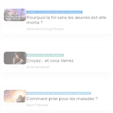
VIDÉO
GOTQUESTIONS.ORG-FRANÇAIS
Pourquoi la foi sans les œuvres est-elle
07:59
morte ?
GotQuestions.org-Français
MESSAGE TEXTE
PARENT
Croyez… et vous Verrez
Aline Neuhauser
MESSAGE TEXTE
ENSEIGNEMENTS BIBLIQUES
Comment prier pour les malades ?
David Thévenet