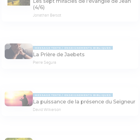
Les sept miracles de l'évangile de Jean
(4/6)
Jonathan Bersot
MESSAGE TEXTE
ENSEIGNEMENTS BIBLIQUES
La Prière de Jaebets
Pierre Segura
MESSAGE TEXTE
ENSEIGNEMENTS BIBLIQUES
La puissance de la présence du Seigneur
David Wilkerson