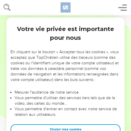
Votre vie privée est importante
pour nous
NE MANQUEZ PAS L’ÉVÉNEMENT
En cliquant sur le bouton « Accepter tous les cookies », vous
acceptez que TopChrétien utilise des traceurs (comme des
DE L’ANNÉE !
cookies ou l'identifiant unique de votre compte utilisateur) et
ET SI LEURS ERREURS POUVAIENT VOUS ÉVITER LES
traite vos données à caractère personnel (comme vos
VOTRES ?
données de navigation et les informations renseignées dans
votre compte utilisateur) dans les buts suivants :
On admire souvent les leaders pour leurs réussites, leur impact,
leur foi ou leur vision. Mais on voit moins les doutes, les erreurs
Mesurer l'audience de notre service
Vous permettre d'utiliser des services tiers tels que de la
et les saisons difficiles qu'ils ont traversés, alors même que ce
vidéo, des cartes du monde…
sont elles qui les ont façonnés.
Vous permettre d'entrer en contact avec notre service de
relation aux utilisateurs.
Dans cette conférence, leaders, entrepreneurs, et responsables
reviennent sur les erreurs marquantes de leur parcours et les
clés pour avancer avec plus de sagesse afin que leurs erreurs
Choisir mes cookies