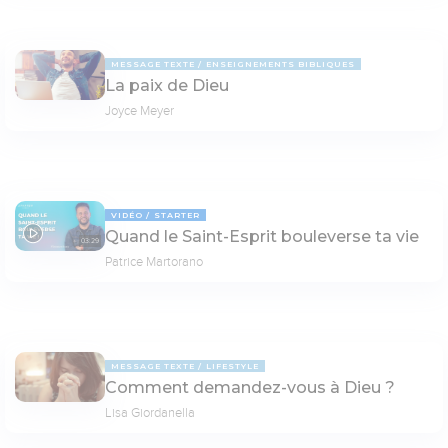
MESSAGE TEXTE
ENSEIGNEMENTS BIBLIQUES
La paix de Dieu
Joyce Meyer
VIDÉO
STARTER
Quand le Saint-Esprit bouleverse ta vie
03:29
Patrice Martorano
MESSAGE TEXTE
LIFESTYLE
Comment demandez-vous à Dieu ?
Lisa Giordanella