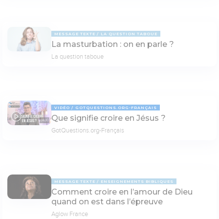
MESSAGE TEXTE
LA QUESTION TABOUE
La masturbation : on en parle ?
La question taboue
VIDÉO
GOTQUESTIONS.ORG-FRANÇAIS
Que signifie croire en Jésus ?
04:10
GotQuestions.org-Français
MESSAGE TEXTE
ENSEIGNEMENTS BIBLIQUES
Comment croire en l’amour de Dieu
quand on est dans l’épreuve
Aglow France