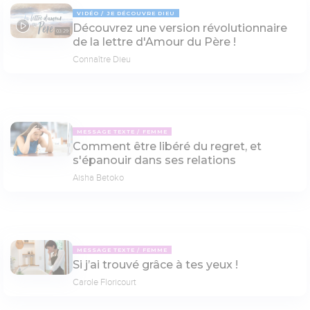
VIDÉO
JE DÉCOUVRE DIEU
Découvrez une version révolutionnaire
03:29
de la lettre d'Amour du Père !
Connaître Dieu
MESSAGE TEXTE
FEMME
Comment être libéré du regret, et
s'épanouir dans ses relations
Aisha Betoko
MESSAGE TEXTE
FEMME
Si j’ai trouvé grâce à tes yeux !
Carole Floricourt