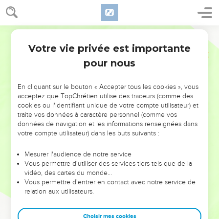
Votre vie privée est importante
pour nous
NE MANQUEZ PAS L’ÉVÉNEMENT
En cliquant sur le bouton « Accepter tous les cookies », vous
acceptez que TopChrétien utilise des traceurs (comme des
DE L’ANNÉE !
cookies ou l'identifiant unique de votre compte utilisateur) et
ET SI LEURS ERREURS POUVAIENT VOUS ÉVITER LES
traite vos données à caractère personnel (comme vos
VOTRES ?
données de navigation et les informations renseignées dans
votre compte utilisateur) dans les buts suivants :
On admire souvent les leaders pour leurs réussites, leur impact,
leur foi ou leur vision. Mais on voit moins les doutes, les erreurs
Mesurer l'audience de notre service
Vous permettre d'utiliser des services tiers tels que de la
et les saisons difficiles qu'ils ont traversés, alors même que ce
vidéo, des cartes du monde…
sont elles qui les ont façonnés.
Vous permettre d'entrer en contact avec notre service de
relation aux utilisateurs.
Dans cette conférence, leaders, entrepreneurs, et responsables
reviennent sur les erreurs marquantes de leur parcours et les
clés pour avancer avec plus de sagesse afin que leurs erreurs
Choisir mes cookies