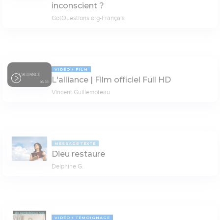
inconscient ?
GotQuestions.org-Français
VIDÉO
FILM
L'alliance | Film officiel Full HD
95:33
Vincent Guillemoteau
MESSAGE TEXTE
Dieu restaure
Delphine G.
VIDÉO
TÉMOIGNAGE