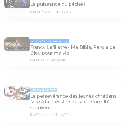
La puissance du péché !
14:16
Gospel Vision International
VIDÉO
ENSEIGNEMENT
Franck Lefillatre - Ma Bible, Parole de
53:33
Dieu pour ma vie
Église Paris Métropole
MESSAGE TEXTE
La persévérance des jeunes chrétiens
face à la pression de la conformité
séculière.
Ralf Dieudonné JN MARY