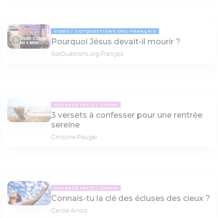
VIDÉO
GOTQUESTIONS.ORG-FRANÇAIS
Pourquoi Jésus devait-il mourir ?
08:34
GotQuestions.org-Français
MESSAGE TEXTE
FEMME
3 versets à confesser pour une rentrée
sereine
Christine Piauger
MESSAGE TEXTE
FEMME
Connais-tu la clé des écluses des cieux ?
Carole Amico