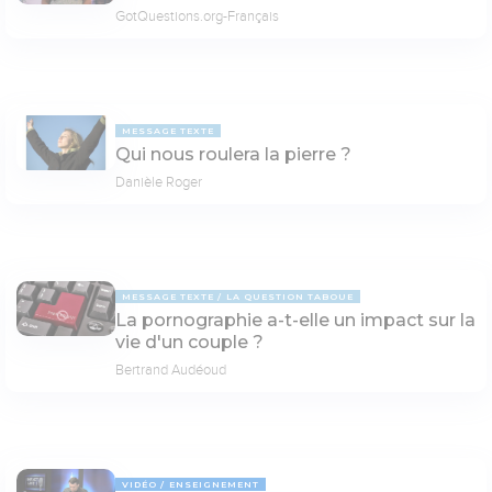
GotQuestions.org-Français
MESSAGE TEXTE
Qui nous roulera la pierre ?
Danièle Roger
MESSAGE TEXTE
LA QUESTION TABOUE
La pornographie a-t-elle un impact sur la
vie d'un couple ?
Bertrand Audéoud
VIDÉO
ENSEIGNEMENT