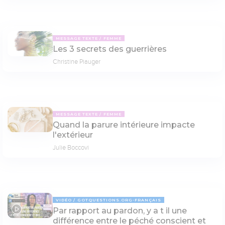
MESSAGE TEXTE
FEMME
Les 3 secrets des guerrières
Christine Piauger
MESSAGE TEXTE
FEMME
Quand la parure intérieure impacte
l'extérieur
Julie Boccovi
VIDÉO
GOTQUESTIONS.ORG-FRANÇAIS
Par rapport au pardon, y a t il une
03:56
différence entre le péché conscient et