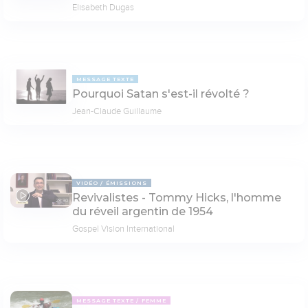
Elisabeth Dugas
MESSAGE TEXTE
Pourquoi Satan s'est-il révolté ?
Jean-Claude Guillaume
VIDÉO
ÉMISSIONS
Revivalistes - Tommy Hicks, l'homme
28:30
du réveil argentin de 1954
Gospel Vision International
MESSAGE TEXTE
FEMME