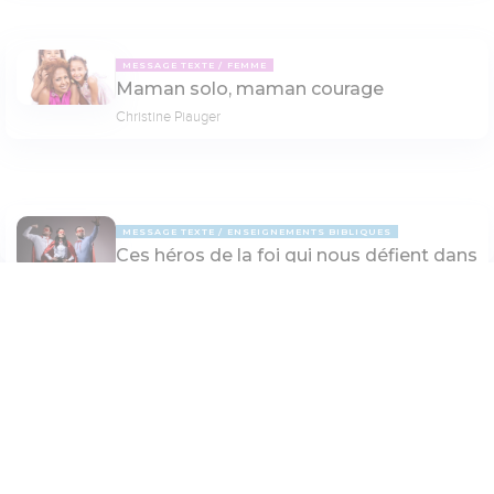
MESSAGE TEXTE
FEMME
Maman solo, maman courage
Christine Piauger
MESSAGE TEXTE
ENSEIGNEMENTS BIBLIQUES
Ces héros de la foi qui nous défient dans
Hébreux 11
Elisabeth Dugas
Paramètres de lecture
Mode dyslexique
PAGE 7
Désactivé
Simple
Coul
eur
Police d'écriture