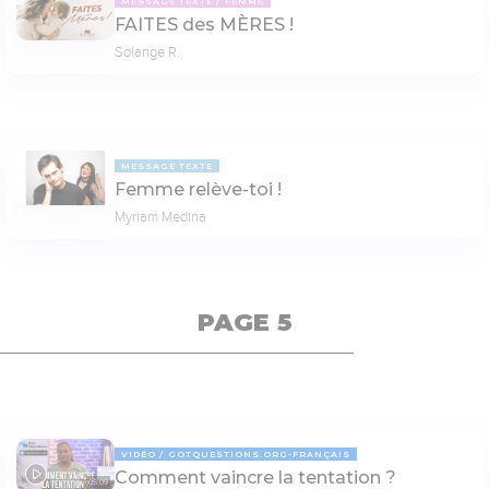
MESSAGE TEXTE
FEMME
FAITES des MÈRES !
Solange R.
MESSAGE TEXTE
Femme relève-toi !
Myriam Medina
PAGE 5
VIDÉO
GOTQUESTIONS.ORG-FRANÇAIS
Comment vaincre la tentation ?
05:09