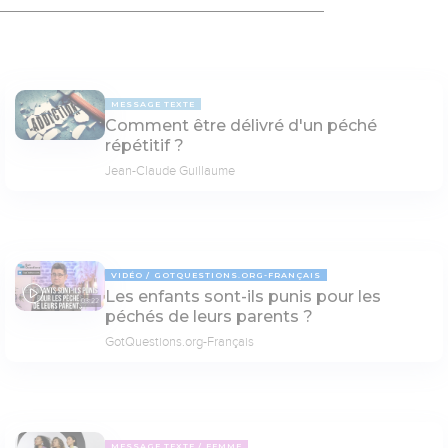
MESSAGE TEXTE
Comment être délivré d'un péché
répétitif ?
Jean-Claude Guillaume
VIDÉO
GOTQUESTIONS.ORG-FRANÇAIS
Les enfants sont-ils punis pour les
03:22
péchés de leurs parents ?
GotQuestions.org-Français
MESSAGE TEXTE
FEMME