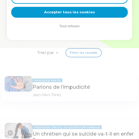
deviennent vos tremplins. Que vous guidiez un ministère, une
équipe, un groupe ou une famille, leur expérience est faite
Accepter tous les cookies
pour vous.
Tout refuser
Je découvre l’événement
Trier par
Filtrer les résultats
MESSAGE TEXTE
Parlons de l’impudicité
Jean-Marc Ferez
MESSAGE TEXTE
LA QUESTION TABOUE
Un chrétien qui se suicide va-t-il en enfer
02:50