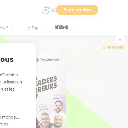
Faire un don
ien ?
Le Top
FERMER
nous
opChrétien
utilisateur)
n et les
:
 du monde…
eurs.