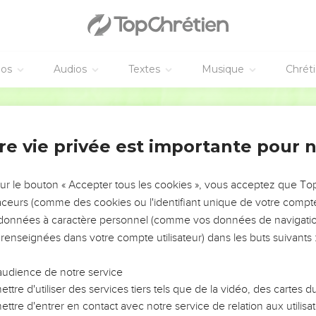
éos
Audios
Textes
Musique
Chrét
re vie privée est importante pour 
NEMENT DE L’ANNÉE !
ÉVITER LES VOTRES ?
sur le bouton « Accepter tous les cookies », vous acceptez que T
traceurs (comme des cookies ou l'identifiant unique de votre compte 
tes, leur impact, leur foi ou leur vision. Mais on voit
s données à caractère personnel (comme vos données de navigatio
fficiles qu'ils ont traversés, alors même que ce sont
 renseignées dans votre compte utilisateur) dans les buts suivants 
audience de notre service
s, et responsables reviennent sur les erreurs
 avancer avec plus de sagesse afin que leurs erreurs
ttre d'utiliser des services tiers tels que de la vidéo, des cartes
un ministère, une équipe, un groupe ou une famille,
ttre d'entrer en contact avec notre service de relation aux utilisat