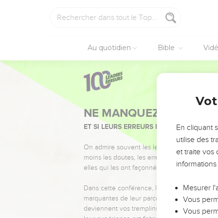
Au quotidien
Bible
Vid
Vot
NE MANQUEZ PAS L’ÉVÉ
ET SI LEURS ERREURS POUVAIENT VOUS 
En cliquant 
utilise des 
On admire souvent les leaders pour leurs réussi
et traite vo
moins les doutes, les erreurs et les saisons di
informations
elles qui les ont façonnés.
Mesurer l'
Dans cette conférence, leaders, entrepreneur
marquantes de leur parcours et les clés pour
Vous perme
deviennent vos tremplins. Que vous guidiez 
Vous perme