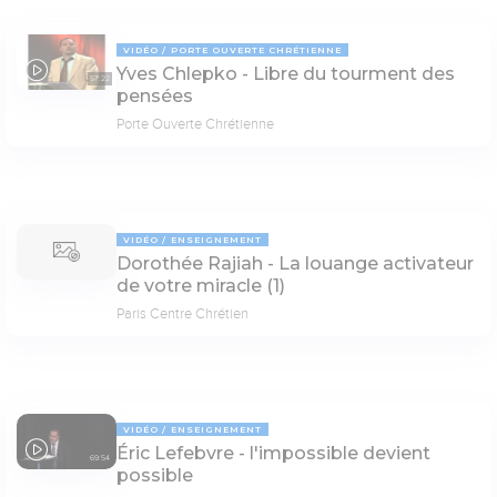
VIDÉO
PORTE OUVERTE CHRÉTIENNE
Yves Chlepko - Libre du tourment des
57:22
pensées
Porte Ouverte Chrétienne
VIDÉO
ENSEIGNEMENT
Dorothée Rajiah - La louange activateur
de votre miracle (1)
Paris Centre Chrétien
VIDÉO
ENSEIGNEMENT
Éric Lefebvre - l'impossible devient
69:54
possible