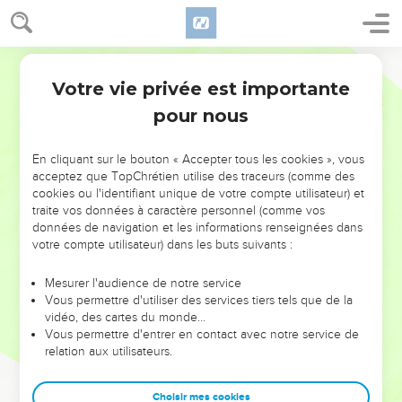
Votre vie privée est importante
pour nous
NE MANQUEZ PAS L’ÉVÉNEMENT
En cliquant sur le bouton « Accepter tous les cookies », vous
acceptez que TopChrétien utilise des traceurs (comme des
DE L’ANNÉE !
cookies ou l'identifiant unique de votre compte utilisateur) et
ET SI LEURS ERREURS POUVAIENT VOUS ÉVITER LES
traite vos données à caractère personnel (comme vos
VOTRES ?
données de navigation et les informations renseignées dans
votre compte utilisateur) dans les buts suivants :
On admire souvent les leaders pour leurs réussites, leur impact,
leur foi ou leur vision. Mais on voit moins les doutes, les erreurs
Mesurer l'audience de notre service
Vous permettre d'utiliser des services tiers tels que de la
et les saisons difficiles qu'ils ont traversés, alors même que ce
vidéo, des cartes du monde…
sont elles qui les ont façonnés.
Vous permettre d'entrer en contact avec notre service de
relation aux utilisateurs.
Dans cette conférence, leaders, entrepreneurs, et responsables
reviennent sur les erreurs marquantes de leur parcours et les
clés pour avancer avec plus de sagesse afin que leurs erreurs
Choisir mes cookies