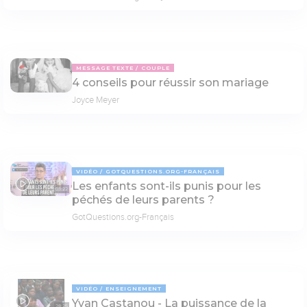
MESSAGE TEXTE
COUPLE
4 conseils pour réussir son mariage
Joyce Meyer
VIDÉO
GOTQUESTIONS.ORG-FRANÇAIS
Les enfants sont-ils punis pour les
03:22
péchés de leurs parents ?
GotQuestions.org-Français
VIDÉO
ENSEIGNEMENT
Yvan Castanou - La puissance de la
28:25