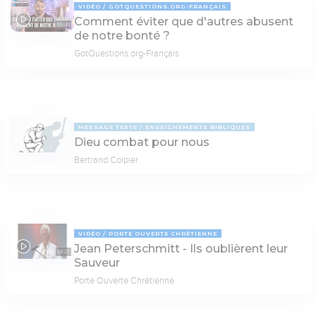
VIDÉO
GOTQUESTIONS.ORG-FRANÇAIS
Comment éviter que d'autres abusent
05:00
de notre bonté ?
GotQuestions.org-Français
MESSAGE TEXTE
ENSEIGNEMENTS BIBLIQUES
Dieu combat pour nous
Bertrand Colpier
VIDÉO
PORTE OUVERTE CHRÉTIENNE
Jean Peterschmitt - Ils oublièrent leur
58:27
Sauveur
Porte Ouverte Chrétienne