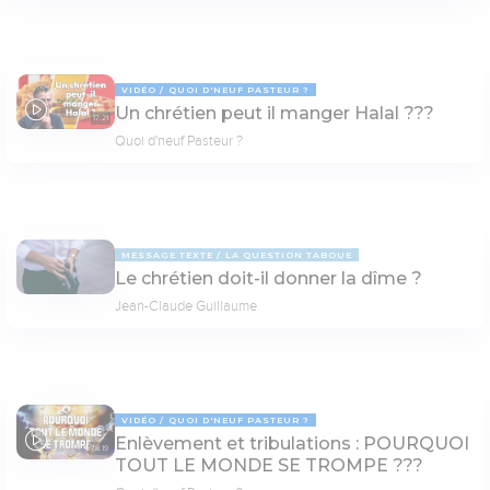
VIDÉO
QUOI D'NEUF PASTEUR ?
Un chrétien peut il manger Halal ???
17:21
Quoi d'neuf Pasteur ?
MESSAGE TEXTE
LA QUESTION TABOUE
Le chrétien doit-il donner la dîme ?
Jean-Claude Guillaume
VIDÉO
QUOI D'NEUF PASTEUR ?
Enlèvement et tribulations : POURQUOI
78:19
TOUT LE MONDE SE TROMPE ???