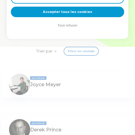
deviennent vos tremplins. Que vous guidiez un ministère, une
équipe, un groupe ou une famille, leur expérience est faite
Accepter tous les cookies
pour vous.
Tout refuser
Je découvre l’événement
Trier par
Filtrer les résultats
AUTEUR
Joyce Meyer
AUTEUR
Derek Prince