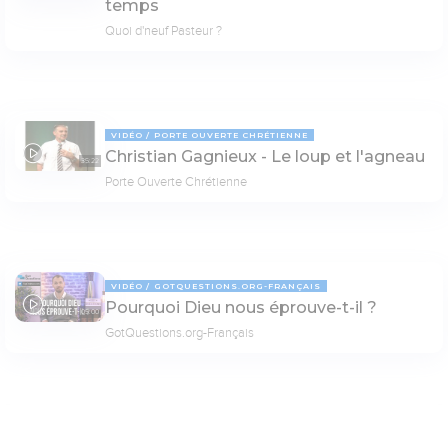
temps
Quoi d'neuf Pasteur ?
VIDÉO
PORTE OUVERTE CHRÉTIENNE
Christian Gagnieux - Le loup et l'agneau
35:22
Porte Ouverte Chrétienne
VIDÉO
GOTQUESTIONS.ORG-FRANÇAIS
Pourquoi Dieu nous éprouve-t-il ?
05:00
GotQuestions.org-Français
VIDÉO
GOTQUESTIONS.ORG-FRANÇAIS