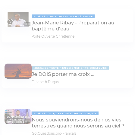
VIDÉO
PORTE OUVERTE CHRÉTIENNE
Jean-Marie Ribay - Préparation au
69:02
baptême d'eau
Porte Ouverte Chrétienne
MESSAGE TEXTE
ENSEIGNEMENTS BIBLIQUES
Je DOIS porter ma croix ...
Elisabeth Dugas
VIDÉO
GOTQUESTIONS.ORG-FRANÇAIS
Nous souviendrons-nous de nos vies
02:31
terrestres quand nous serons au ciel ?
GotQuestions.org-Français