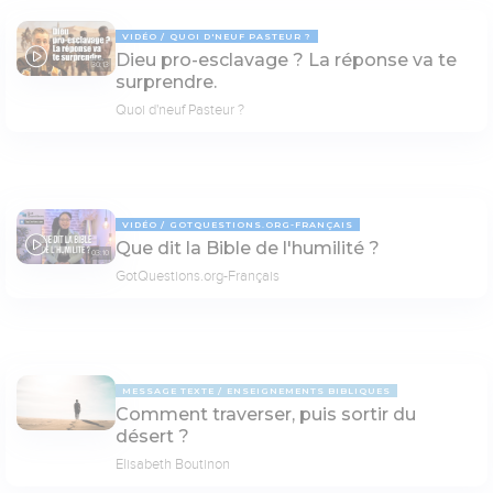
VIDÉO
QUOI D'NEUF PASTEUR ?
Dieu pro-esclavage ? La réponse va te
30:13
surprendre.
Quoi d'neuf Pasteur ?
VIDÉO
GOTQUESTIONS.ORG-FRANÇAIS
Que dit la Bible de l'humilité ?
03:10
GotQuestions.org-Français
MESSAGE TEXTE
ENSEIGNEMENTS BIBLIQUES
Comment traverser, puis sortir du
désert ?
Elisabeth Boutinon