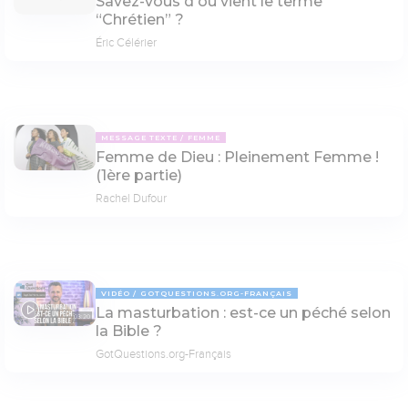
Savez-vous d'où vient le terme
“Chrétien” ?
Éric Célérier
MESSAGE TEXTE
FEMME
Femme de Dieu : Pleinement Femme !
(1ère partie)
Rachel Dufour
VIDÉO
GOTQUESTIONS.ORG-FRANÇAIS
La masturbation : est-ce un péché selon
03:20
la Bible ?
GotQuestions.org-Français