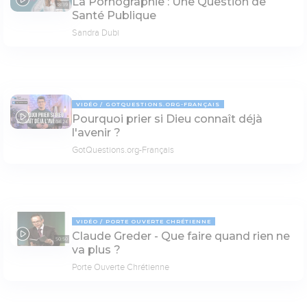
La Pornographie : Une Question de
18:39
Santé Publique
Sandra Dubi
VIDÉO
GOTQUESTIONS.ORG-FRANÇAIS
Pourquoi prier si Dieu connaît déjà
04:24
l'avenir ?
GotQuestions.org-Français
VIDÉO
PORTE OUVERTE CHRÉTIENNE
Claude Greder - Que faire quand rien ne
50:50
va plus ?
Porte Ouverte Chrétienne