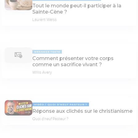
Tout le monde peut-il participer à la
Sainte-Cène ?
Laurent Weiss
MESSAGE TEXTE
Comment présenter votre corps
comme un sacrifice vivant ?
Willis Avery
VIDÉO
QUOI D'NEUF PASTEUR ?
Réponse aux clichés sur le christianisme
09:03
Quoi d'neuf Pasteur ?