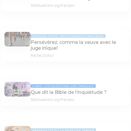
GotQuestions.org-Français
MESSAGE TEXTE
ENSEIGNEMENTS BIBLIQUES
Persévérez, comme la veuve avec le
juge inique!
Rachel Dufour
VIDÉO
GOTQUESTIONS.ORG-FRANÇAIS
Que dit la Bible de l’inquiétude ?
02:19
GotQuestions.org-Français
MESSAGE TEXTE
LA QUESTION TABOUE