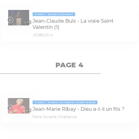
VIDÉO
ENSEIGNEMENT
Jean-Claude Buis - La vraie Saint
11:01
Valentin (1)
JCMBUIS.tv
PAGE 4
VIDÉO
PORTE OUVERTE CHRÉTIENNE
Jean-Marie Ribay - Dieu a-t-il un fils ?
53:17
Porte Ouverte Chrétienne