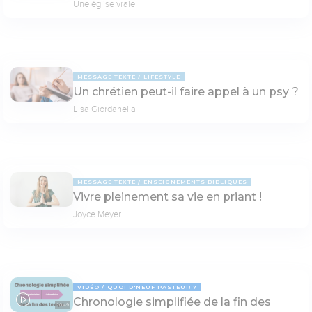
Une église vraie
MESSAGE TEXTE
LIFESTYLE
Un chrétien peut-il faire appel à un psy ?
Lisa Giordanella
MESSAGE TEXTE
ENSEIGNEMENTS BIBLIQUES
Vivre pleinement sa vie en priant !
Joyce Meyer
VIDÉO
QUOI D'NEUF PASTEUR ?
Chronologie simplifiée de la fin des
20:49