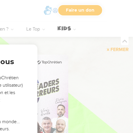
Faire un don
ien ?
Le Top
FERMER
nous
opChrétien
utilisateur)
n et les
:
 du monde…
eurs.