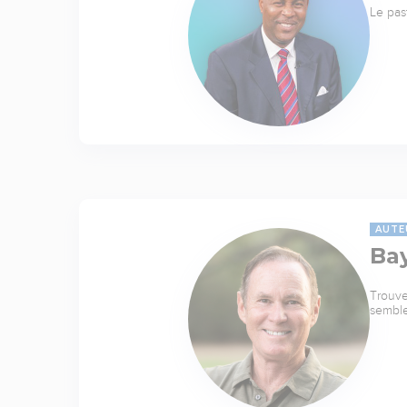
Le pas
AUTE
Ba
Trouve
sembl