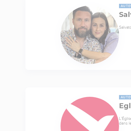
AUTE
Sal
Salvat
AUTE
Egl
L’Égli
dans l