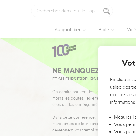
Au quotidien
Bible
Vid
Vot
NE MANQUEZ PAS L’ÉVÉ
ET SI LEURS ERREURS POUVAIENT VOUS 
En cliquant 
utilise des 
On admire souvent les leaders pour leurs réussi
et traite vo
moins les doutes, les erreurs et les saisons di
informations
elles qui les ont façonnés.
Mesurer l'
Dans cette conférence, leaders, entrepreneur
marquantes de leur parcours et les clés pour
Vous perme
deviennent vos tremplins. Que vous guidiez 
Vous perme