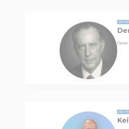
AUTE
De
Derek 
AUTE
Kei