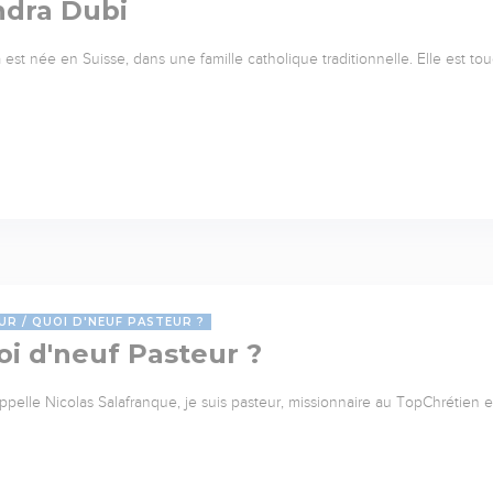
ndra Dubi
 est née en Suisse, dans une famille catholique traditionnelle. Elle est to
UR
QUOI D'NEUF PASTEUR ?
i d'neuf Pasteur ?
ppelle Nicolas Salafranque, je suis pasteur, missionnaire au TopChrétien