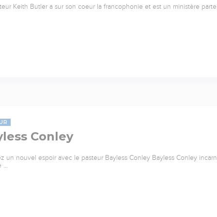
teur Keith Butler a sur son coeur la francophonie et est un ministère parte
UR
yless Conley
z un nouvel espoir avec le pasteur Bayless Conley Bayless Conley incarne 
e …