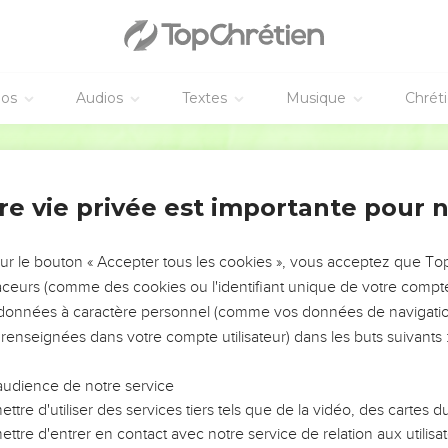
éos
Audios
Textes
Musique
Chrét
re vie privée est importante pour 
NEMENT DE L’ANNÉE !
ÉVITER LES VOTRES ?
sur le bouton « Accepter tous les cookies », vous acceptez que T
traceurs (comme des cookies ou l'identifiant unique de votre compte 
tes, leur impact, leur foi ou leur vision. Mais on voit
s données à caractère personnel (comme vos données de navigatio
fficiles qu'ils ont traversés, alors même que ce sont
 renseignées dans votre compte utilisateur) dans les buts suivants 
audience de notre service
s, et responsables reviennent sur les erreurs
 avancer avec plus de sagesse afin que leurs erreurs
ttre d'utiliser des services tiers tels que de la vidéo, des cartes
un ministère, une équipe, un groupe ou une famille,
ttre d'entrer en contact avec notre service de relation aux utilisat