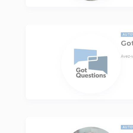
AUTE
Go
Avez-v
AUTE