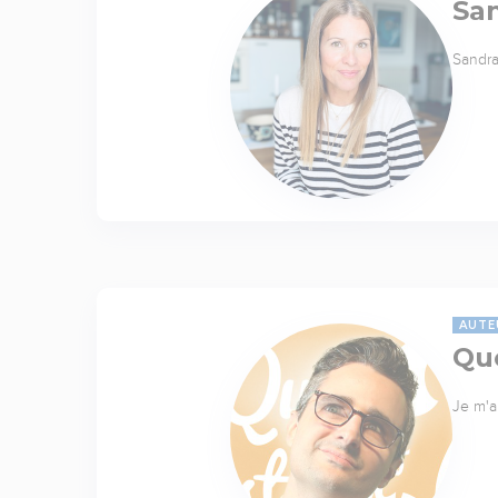
Sa
Sandra
AUTE
Quo
Je m'a