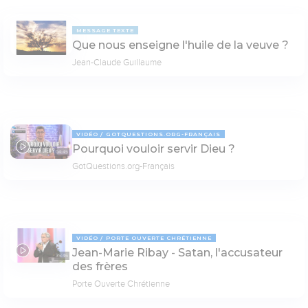
MESSAGE TEXTE
Que nous enseigne l'huile de la veuve ?
Jean-Claude Guillaume
VIDÉO
GOTQUESTIONS.ORG-FRANÇAIS
Pourquoi vouloir servir Dieu ?
04:45
GotQuestions.org-Français
VIDÉO
PORTE OUVERTE CHRÉTIENNE
Jean-Marie Ribay - Satan, l'accusateur
35:46
des frères
Porte Ouverte Chrétienne