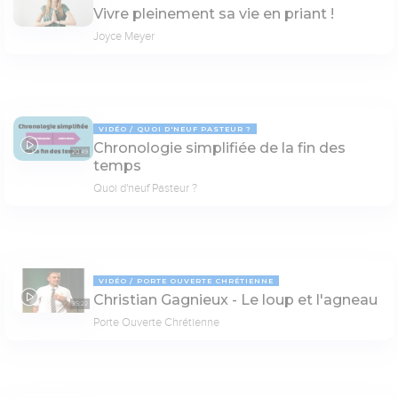
Vivre pleinement sa vie en priant !
Joyce Meyer
VIDÉO
QUOI D'NEUF PASTEUR ?
Chronologie simplifiée de la fin des
20:49
temps
Quoi d'neuf Pasteur ?
VIDÉO
PORTE OUVERTE CHRÉTIENNE
Christian Gagnieux - Le loup et l'agneau
35:22
Porte Ouverte Chrétienne