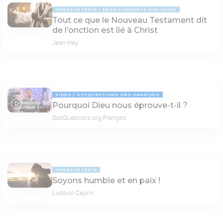
MESSAGE TEXTE
ENSEIGNEMENTS BIBLIQUES
Tout ce que le Nouveau Testament dit
de l’onction est lié à Christ
Jean Hay
VIDÉO
GOTQUESTIONS.ORG-FRANÇAIS
Pourquoi Dieu nous éprouve-t-il ?
05:00
GotQuestions.org-Français
MESSAGE TEXTE
Soyons humble et en paix !
Ludovic Caprin