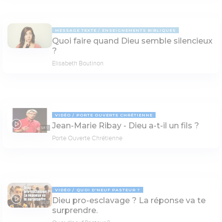
MESSAGE TEXTE
ENSEIGNEMENTS BIBLIQUES
Quoi faire quand Dieu semble silencieux
?
Elisabeth Boutinon
VIDÉO
PORTE OUVERTE CHRÉTIENNE
Jean-Marie Ribay - Dieu a-t-il un fils ?
53:17
Porte Ouverte Chrétienne
VIDÉO
QUOI D'NEUF PASTEUR ?
Dieu pro-esclavage ? La réponse va te
30:13
surprendre.