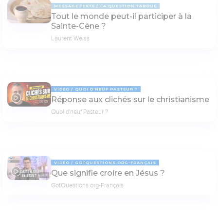
MESSAGE TEXTE
LA QUESTION TABOUE
Tout le monde peut-il participer à la
Sainte-Cène ?
Laurent Weiss
VIDÉO
QUOI D'NEUF PASTEUR ?
Réponse aux clichés sur le christianisme
09:03
Quoi d'neuf Pasteur ?
VIDÉO
GOTQUESTIONS.ORG-FRANÇAIS
Que signifie croire en Jésus ?
04:10
GotQuestions.org-Français