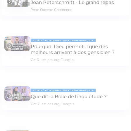
Jean Peterschmitt - Le grand repas
50:40
Porte Ouverte Chrétienne
VIDÉO
GOTQUESTIONS.ORG-FRANÇAIS
Pourquoi Dieu permet-il que des
03:33
malheurs arrivent à des gens bien ?
GotQuestions.org-Français
VIDÉO
GOTQUESTIONS.ORG-FRANÇAIS
Que dit la Bible de l’inquiétude ?
02:19
GotQuestions.org-Français