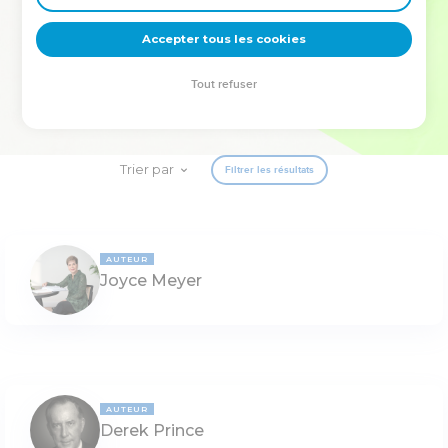
deviennent vos tremplins. Que vous guidiez un ministère, une
équipe, un groupe ou une famille, leur expérience est faite
Accepter tous les cookies
pour vous.
Tout refuser
Je découvre l’événement
Trier par
Filtrer les résultats
AUTEUR
Joyce Meyer
AUTEUR
Derek Prince