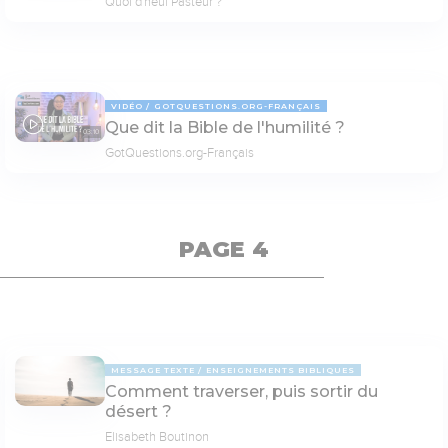
Quoi d'neuf Pasteur ?
VIDÉO
GOTQUESTIONS.ORG-FRANÇAIS
Que dit la Bible de l'humilité ?
03:10
GotQuestions.org-Français
PAGE 4
MESSAGE TEXTE
ENSEIGNEMENTS BIBLIQUES
Comment traverser, puis sortir du
désert ?
Elisabeth Boutinon