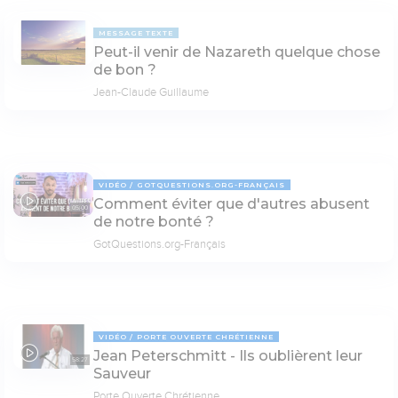
MESSAGE TEXTE
Peut-il venir de Nazareth quelque chose
de bon ?
Jean-Claude Guillaume
VIDÉO
GOTQUESTIONS.ORG-FRANÇAIS
Comment éviter que d'autres abusent
05:00
de notre bonté ?
GotQuestions.org-Français
VIDÉO
PORTE OUVERTE CHRÉTIENNE
Jean Peterschmitt - Ils oublièrent leur
58:27
Sauveur
Porte Ouverte Chrétienne