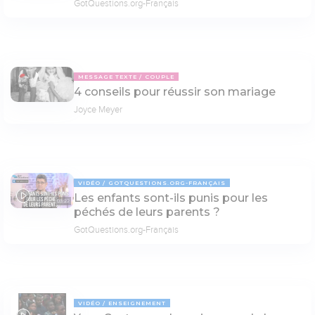
GotQuestions.org-Français
MESSAGE TEXTE
COUPLE
4 conseils pour réussir son mariage
Joyce Meyer
VIDÉO
GOTQUESTIONS.ORG-FRANÇAIS
Les enfants sont-ils punis pour les
03:22
péchés de leurs parents ?
GotQuestions.org-Français
VIDÉO
ENSEIGNEMENT