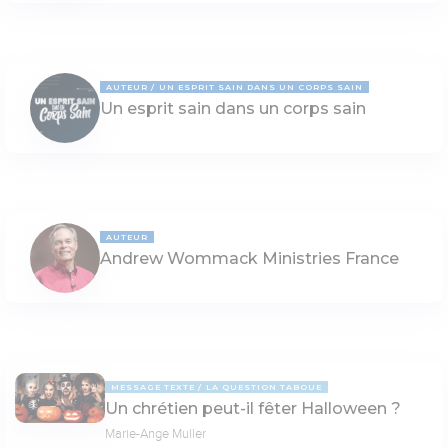
AUTEUR
UN ESPRIT SAIN DANS UN CORPS SAIN
Un esprit sain dans un corps sain
AUTEUR
Andrew Wommack Ministries France
MESSAGE TEXTE
LA QUESTION TABOUE
Un chrétien peut-il fêter Halloween ?
Marie-Ange Muller