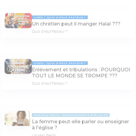
VIDÉO
QUOI D'NEUF PASTEUR ?
Un chrétien peut il manger Halal ???
17:21
Quoi d'neuf Pasteur ?
VIDÉO
QUOI D'NEUF PASTEUR ?
Enlèvement et tribulations : POURQUOI
78:19
TOUT LE MONDE SE TROMPE ???
Quoi d'neuf Pasteur ?
MESSAGE TEXTE
ENSEIGNEMENTS BIBLIQUES
La femme peut-elle parler ou enseigner
à l'église ?
Laurent Weiss