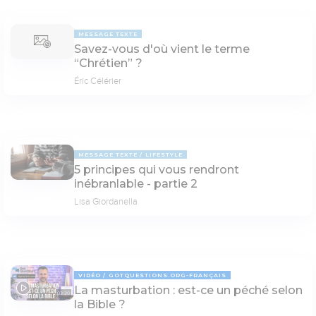
MESSAGE TEXTE
Savez-vous d'où vient le terme
“Chrétien” ?
Éric Célérier
MESSAGE TEXTE
LIFESTYLE
5 principes qui vous rendront
inébranlable - partie 2
Lisa Giordanella
VIDÉO
GOTQUESTIONS.ORG-FRANÇAIS
La masturbation : est-ce un péché selon
03:20
la Bible ?