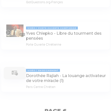
GotQuestions.org-Français
VIDÉO
PORTE OUVERTE CHRÉTIENNE
Yves Chlepko - Libre du tourment des
57:22
pensées
Porte Ouverte Chrétienne
VIDÉO
ENSEIGNEMENT
Dorothée Rajiah - La louange activateur
de votre miracle (1)
Paris Centre Chrétien
PAGE 6