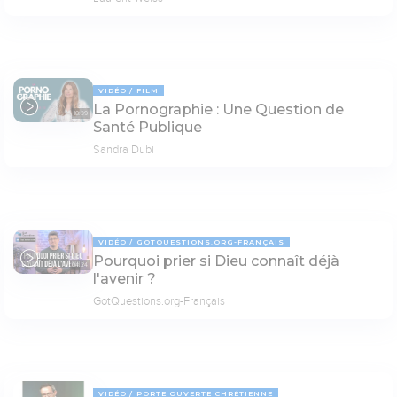
VIDÉO
FILM
La Pornographie : Une Question de
18:39
Santé Publique
Sandra Dubi
VIDÉO
GOTQUESTIONS.ORG-FRANÇAIS
Pourquoi prier si Dieu connaît déjà
04:24
l'avenir ?
GotQuestions.org-Français
VIDÉO
PORTE OUVERTE CHRÉTIENNE