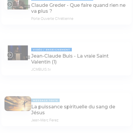
Claude Greder - Que faire quand rien ne
50:50
va plus ?
Porte Ouverte Chrétienne
VIDÉO
ENSEIGNEMENT
Jean-Claude Buis - La vraie Saint
11:01
Valentin (1)
JCMBUIS.tv
MESSAGE TEXTE
La puissance spirituelle du sang de
Jésus
Jean-Marc Ferez