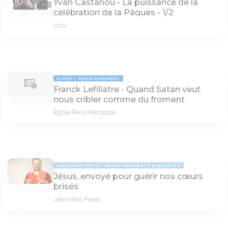
Yvan Castanou - La puissance de la
28:25
célébration de la Pâques - 1/2
icctv
VIDÉO
ENSEIGNEMENT
Franck Lefillatre - Quand Satan veut
nous cribler comme du froment
Église Paris Métropole
MESSAGE TEXTE
ENSEIGNEMENTS BIBLIQUES
Jésus, envoyé pour guérir nos cœurs
brisés
Jean-Marc Ferez