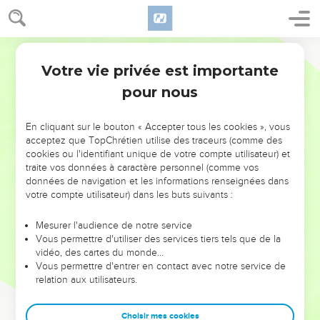
Votre vie privée est importante
pour nous
NE MANQUEZ PAS L’ÉVÉNEMENT
En cliquant sur le bouton « Accepter tous les cookies », vous
acceptez que TopChrétien utilise des traceurs (comme des
DE L’ANNÉE !
cookies ou l'identifiant unique de votre compte utilisateur) et
ET SI LEURS ERREURS POUVAIENT VOUS ÉVITER LES
traite vos données à caractère personnel (comme vos
VOTRES ?
données de navigation et les informations renseignées dans
votre compte utilisateur) dans les buts suivants :
On admire souvent les leaders pour leurs réussites, leur impact,
leur foi ou leur vision. Mais on voit moins les doutes, les erreurs
Mesurer l'audience de notre service
Vous permettre d'utiliser des services tiers tels que de la
et les saisons difficiles qu'ils ont traversés, alors même que ce
vidéo, des cartes du monde…
sont elles qui les ont façonnés.
Vous permettre d'entrer en contact avec notre service de
relation aux utilisateurs.
Dans cette conférence, leaders, entrepreneurs, et responsables
reviennent sur les erreurs marquantes de leur parcours et les
clés pour avancer avec plus de sagesse afin que leurs erreurs
Choisir mes cookies