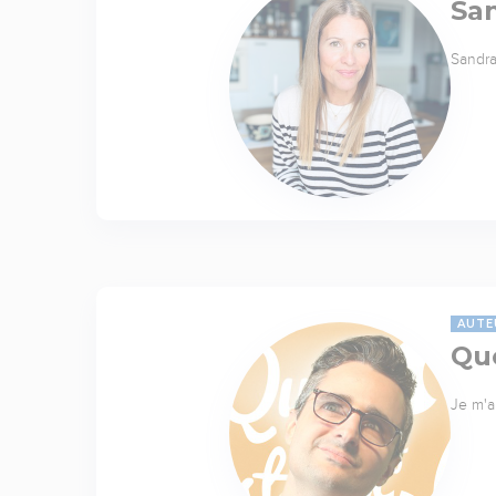
Sa
Sandra
AUTE
Quo
Je m'a