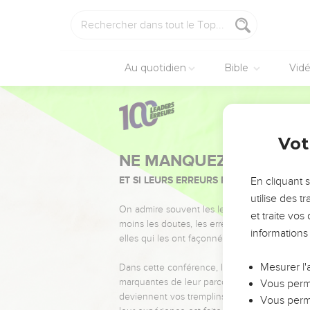
Au quotidien
Bible
Vid
Vot
NE MANQUEZ PAS L’ÉVÉ
ET SI LEURS ERREURS POUVAIENT VOUS 
En cliquant 
utilise des 
On admire souvent les leaders pour leurs réussi
et traite vo
moins les doutes, les erreurs et les saisons di
informations
elles qui les ont façonnés.
Mesurer l'
Dans cette conférence, leaders, entrepreneur
marquantes de leur parcours et les clés pour
Vous perme
deviennent vos tremplins. Que vous guidiez 
Vous perme