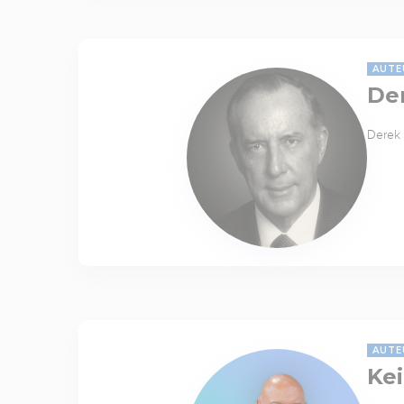
AUTE
De
Derek 
AUTE
Kei