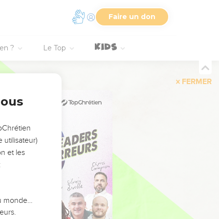
Faire un don
ien ?
Le Top
FERMER
nous
opChrétien
utilisateur)
n et les
:
 du monde…
eurs.