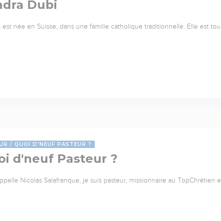
ndra Dubi
 est née en Suisse, dans une famille catholique traditionnelle. Elle est to
UR
QUOI D'NEUF PASTEUR ?
i d'neuf Pasteur ?
ppelle Nicolas Salafranque, je suis pasteur, missionnaire au TopChrétien