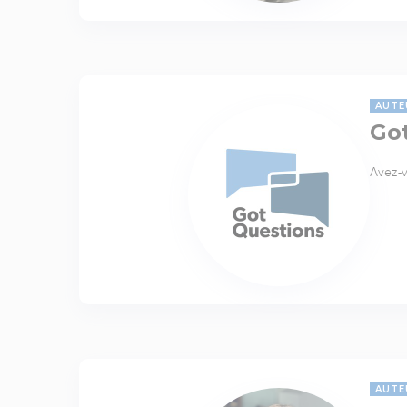
AUTE
Go
Avez-v
AUTE