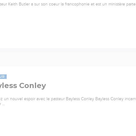
teur Keith Butler a sur son coeur la francophonie et est un ministère parte
UR
yless Conley
z un nouvel espoir avec le pasteur Bayless Conley Bayless Conley incarne 
e …