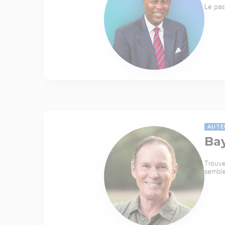
Le pas
AUTE
Ba
Trouve
sembl