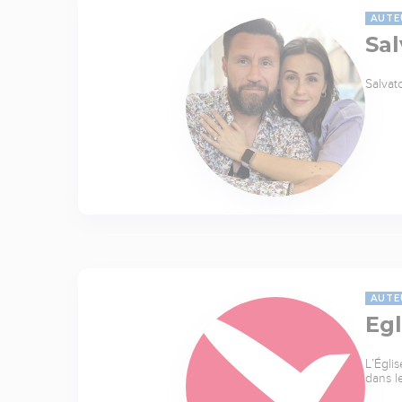
AUTE
Sal
Salvat
AUTE
Egl
L’Égli
dans l