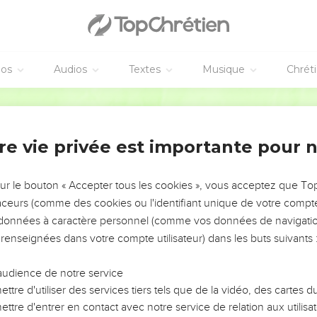
éos
Audios
Textes
Musique
Chrét
re vie privée est importante pour 
NEMENT DE L’ANNÉE !
ÉVITER LES VOTRES ?
sur le bouton « Accepter tous les cookies », vous acceptez que T
traceurs (comme des cookies ou l'identifiant unique de votre compte 
tes, leur impact, leur foi ou leur vision. Mais on voit
s données à caractère personnel (comme vos données de navigatio
fficiles qu'ils ont traversés, alors même que ce sont
 renseignées dans votre compte utilisateur) dans les buts suivants 
audience de notre service
s, et responsables reviennent sur les erreurs
 avancer avec plus de sagesse afin que leurs erreurs
ttre d'utiliser des services tiers tels que de la vidéo, des cartes
un ministère, une équipe, un groupe ou une famille,
ttre d'entrer en contact avec notre service de relation aux utilisat