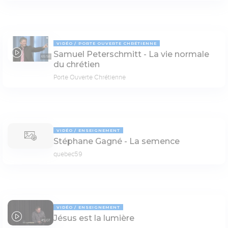
VIDÉO
PORTE OUVERTE CHRÉTIENNE
Samuel Peterschmitt - La vie normale
65:58
du chrétien
Porte Ouverte Chrétienne
VIDÉO
ENSEIGNEMENT
Stéphane Gagné - La semence
quebec59
VIDÉO
ENSEIGNEMENT
Jésus est la lumière
45:07