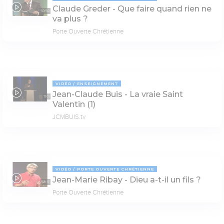
Claude Greder - Que faire quand rien ne
50:50
va plus ?
Porte Ouverte Chrétienne
VIDÉO
ENSEIGNEMENT
Jean-Claude Buis - La vraie Saint
11:01
Valentin (1)
JCMBUIS.tv
VIDÉO
PORTE OUVERTE CHRÉTIENNE
Jean-Marie Ribay - Dieu a-t-il un fils ?
53:17
Porte Ouverte Chrétienne