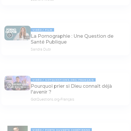
VIDÉO
FILM
La Pornographie : Une Question de
18:39
Santé Publique
Sandra Dubi
VIDÉO
GOTQUESTIONS.ORG-FRANÇAIS
Pourquoi prier si Dieu connaît déjà
04:24
l'avenir ?
GotQuestions.org-Français
VIDÉO
PORTE OUVERTE CHRÉTIENNE