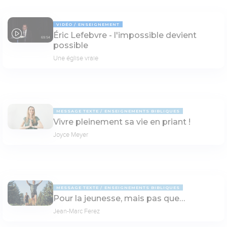
VIDÉO
ENSEIGNEMENT
Éric Lefebvre - l'impossible devient
69:54
possible
Une église vraie
MESSAGE TEXTE
ENSEIGNEMENTS BIBLIQUES
Vivre pleinement sa vie en priant !
Joyce Meyer
MESSAGE TEXTE
ENSEIGNEMENTS BIBLIQUES
Pour la jeunesse, mais pas que…
Jean-Marc Ferez