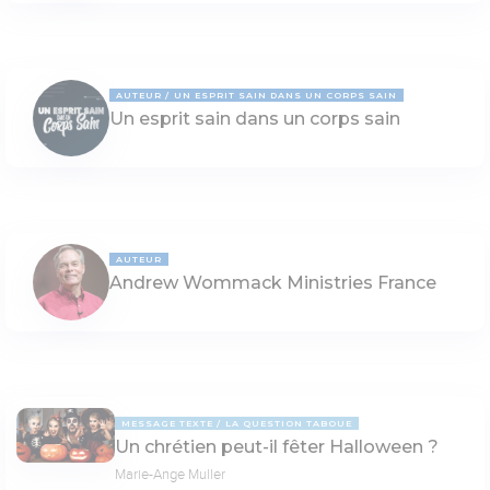
AUTEUR
UN ESPRIT SAIN DANS UN CORPS SAIN
Un esprit sain dans un corps sain
AUTEUR
Andrew Wommack Ministries France
MESSAGE TEXTE
LA QUESTION TABOUE
Un chrétien peut-il fêter Halloween ?
Marie-Ange Muller