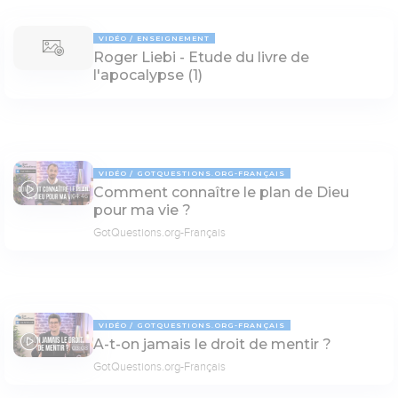
VIDÉO
ENSEIGNEMENT
Roger Liebi - Etude du livre de
l'apocalypse (1)
VIDÉO
GOTQUESTIONS.ORG-FRANÇAIS
Comment connaître le plan de Dieu
04:46
pour ma vie ?
GotQuestions.org-Français
VIDÉO
GOTQUESTIONS.ORG-FRANÇAIS
A-t-on jamais le droit de mentir ?
03:08
GotQuestions.org-Français