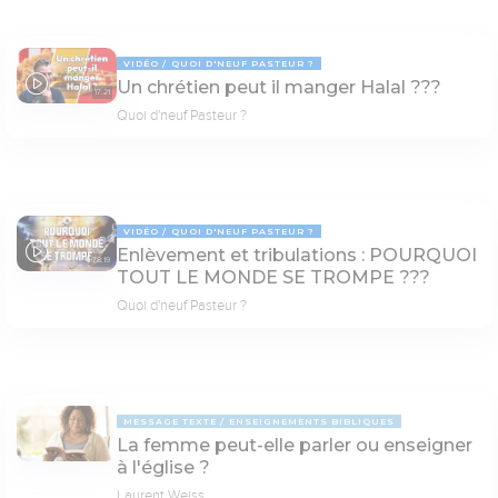
VIDÉO
QUOI D'NEUF PASTEUR ?
Un chrétien peut il manger Halal ???
17:21
Quoi d'neuf Pasteur ?
VIDÉO
QUOI D'NEUF PASTEUR ?
Enlèvement et tribulations : POURQUOI
78:19
TOUT LE MONDE SE TROMPE ???
Quoi d'neuf Pasteur ?
MESSAGE TEXTE
ENSEIGNEMENTS BIBLIQUES
La femme peut-elle parler ou enseigner
à l'église ?
Laurent Weiss