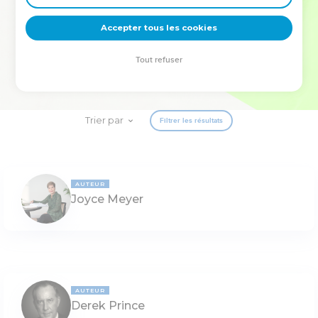
deviennent vos tremplins. Que vous guidiez un ministère, une
équipe, un groupe ou une famille, leur expérience est faite
Accepter tous les cookies
pour vous.
Tout refuser
Je découvre l’événement
Trier par
Filtrer les résultats
AUTEUR
Joyce Meyer
AUTEUR
Derek Prince