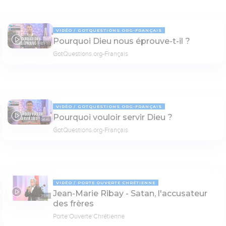
VIDÉO
GOTQUESTIONS.ORG-FRANÇAIS
Pourquoi Dieu nous éprouve-t-il ?
05:00
GotQuestions.org-Français
VIDÉO
GOTQUESTIONS.ORG-FRANÇAIS
Pourquoi vouloir servir Dieu ?
04:45
GotQuestions.org-Français
VIDÉO
PORTE OUVERTE CHRÉTIENNE
Jean-Marie Ribay - Satan, l'accusateur
35:46
des frères
Porte Ouverte Chrétienne