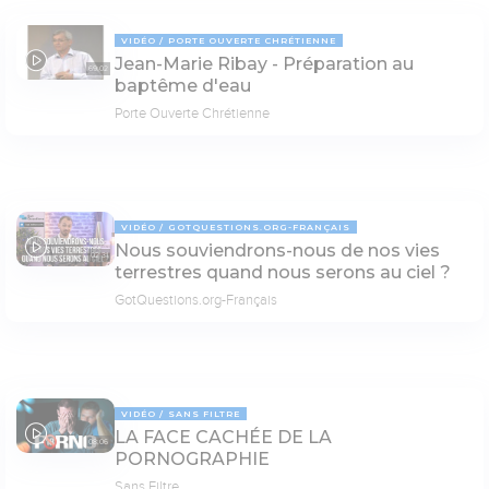
VIDÉO
PORTE OUVERTE CHRÉTIENNE
Jean-Marie Ribay - Préparation au
69:02
baptême d'eau
Porte Ouverte Chrétienne
VIDÉO
GOTQUESTIONS.ORG-FRANÇAIS
Nous souviendrons-nous de nos vies
02:31
terrestres quand nous serons au ciel ?
GotQuestions.org-Français
VIDÉO
SANS FILTRE
LA FACE CACHÉE DE LA
08:06
PORNOGRAPHIE
Sans Filtre