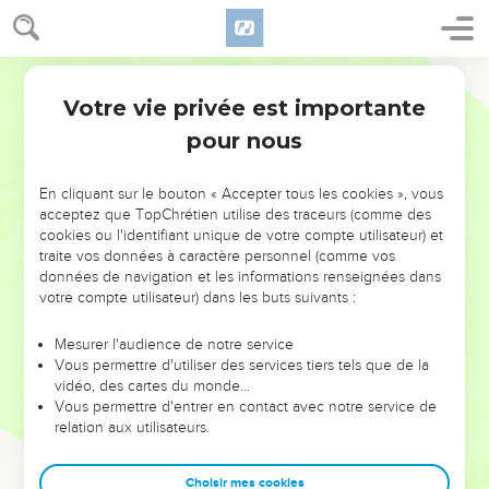
Votre vie privée est importante
pour nous
NE MANQUEZ PAS L’ÉVÉNEMENT
En cliquant sur le bouton « Accepter tous les cookies », vous
acceptez que TopChrétien utilise des traceurs (comme des
DE L’ANNÉE !
cookies ou l'identifiant unique de votre compte utilisateur) et
ET SI LEURS ERREURS POUVAIENT VOUS ÉVITER LES
traite vos données à caractère personnel (comme vos
VOTRES ?
données de navigation et les informations renseignées dans
votre compte utilisateur) dans les buts suivants :
On admire souvent les leaders pour leurs réussites, leur impact,
leur foi ou leur vision. Mais on voit moins les doutes, les erreurs
Mesurer l'audience de notre service
Vous permettre d'utiliser des services tiers tels que de la
et les saisons difficiles qu'ils ont traversés, alors même que ce
vidéo, des cartes du monde…
sont elles qui les ont façonnés.
Vous permettre d'entrer en contact avec notre service de
relation aux utilisateurs.
Dans cette conférence, leaders, entrepreneurs, et responsables
reviennent sur les erreurs marquantes de leur parcours et les
clés pour avancer avec plus de sagesse afin que leurs erreurs
Choisir mes cookies