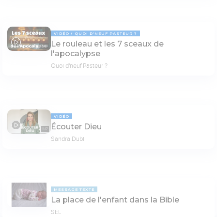
VIDÉO
QUOI D'NEUF PASTEUR ?
Le rouleau et les 7 sceaux de
17:03
l'apocalypse
Quoi d'neuf Pasteur ?
VIDÉO
Écouter Dieu
11:17
Sandra Dubi
MESSAGE TEXTE
La place de l'enfant dans la Bible
SEL