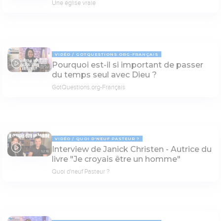
Une église vraie
VIDÉO
GOTQUESTIONS.ORG-FRANÇAIS
Pourquoi est-il si important de passer
03:22
du temps seul avec Dieu ?
GotQuestions.org-Français
VIDÉO
QUOI D'NEUF PASTEUR ?
Interview de Janick Christen - Autrice du
52:16
livre "Je croyais être un homme"
Quoi d'neuf Pasteur ?