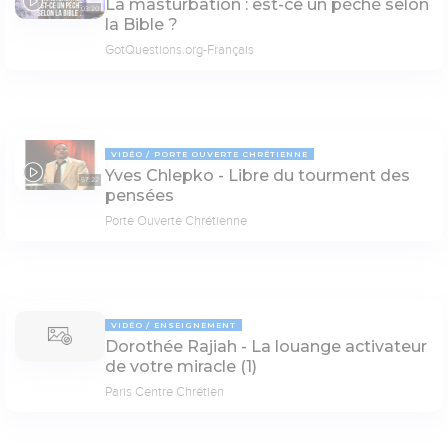
La masturbation : est-ce un péché selon
03:20
la Bible ?
GotQuestions.org-Français
VIDÉO
PORTE OUVERTE CHRÉTIENNE
Yves Chlepko - Libre du tourment des
57:22
pensées
Porte Ouverte Chrétienne
VIDÉO
ENSEIGNEMENT
Dorothée Rajiah - La louange activateur
de votre miracle (1)
Paris Centre Chrétien