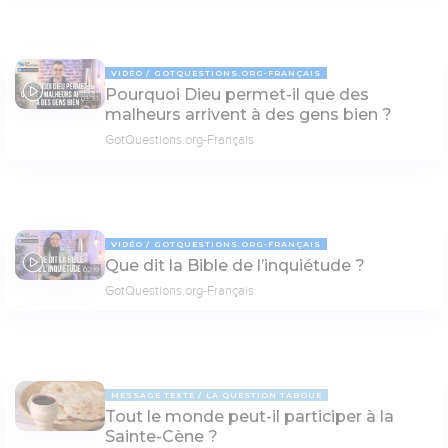
VIDÉO
GOTQUESTIONS.ORG-FRANÇAIS
Pourquoi Dieu permet-il que des
03:33
malheurs arrivent à des gens bien ?
GotQuestions.org-Français
VIDÉO
GOTQUESTIONS.ORG-FRANÇAIS
Que dit la Bible de l’inquiétude ?
02:19
GotQuestions.org-Français
MESSAGE TEXTE
LA QUESTION TABOUE
Tout le monde peut-il participer à la
Sainte-Cène ?