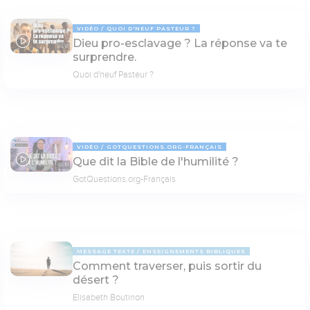
VIDÉO
QUOI D'NEUF PASTEUR ?
Dieu pro-esclavage ? La réponse va te
30:13
surprendre.
Quoi d'neuf Pasteur ?
VIDÉO
GOTQUESTIONS.ORG-FRANÇAIS
Que dit la Bible de l'humilité ?
03:10
GotQuestions.org-Français
MESSAGE TEXTE
ENSEIGNEMENTS BIBLIQUES
Comment traverser, puis sortir du
désert ?
Elisabeth Boutinon