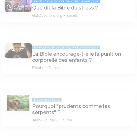
VIDÉO
GOTQUESTIONS.ORG-FRANÇAIS
Que dit la Bible du stress ?
08:37
GotQuestions.org-Français
MESSAGE TEXTE
LA QUESTION TABOUE
La Bible encourage-t-elle la punition
corporelle des enfants ?
Elisabeth Dugas
MESSAGE TEXTE
Pourquoi "prudents comme les
serpents" ?
Jean-Claude Guillaume