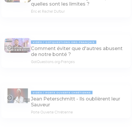
quelles sont les limites ?
Éric et Rachel Dufour
VIDÉO
GOTQUESTIONS.ORG-FRANÇAIS
Comment éviter que d'autres abusent
05:00
de notre bonté ?
GotQuestions.org-Français
VIDÉO
PORTE OUVERTE CHRÉTIENNE
Jean Peterschmitt - Ils oublièrent leur
58:27
Sauveur
Porte Ouverte Chrétienne