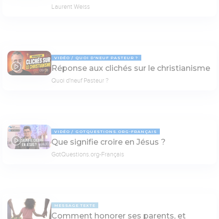
Laurent Weiss
VIDÉO
QUOI D'NEUF PASTEUR ?
Réponse aux clichés sur le christianisme
09:03
Quoi d'neuf Pasteur ?
VIDÉO
GOTQUESTIONS.ORG-FRANÇAIS
Que signifie croire en Jésus ?
04:10
GotQuestions.org-Français
MESSAGE TEXTE
Comment honorer ses parents, et