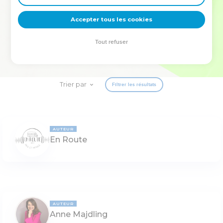
deviennent vos tremplins. Que vous guidiez un ministère, une
équipe, un groupe ou une famille, leur expérience est faite
Accepter tous les cookies
pour vous.
Tout refuser
Je découvre l’événement
Trier par
Filtrer les résultats
AUTEUR
En Route
AUTEUR
Anne Majdling