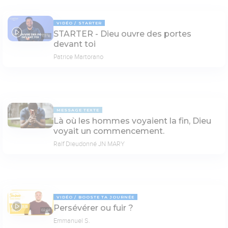
VIDÉO
STARTER
STARTER - Dieu ouvre des portes
03:18
devant toi
Patrice Martorano
MESSAGE TEXTE
Là où les hommes voyaient la fin, Dieu
voyait un commencement.
Ralf Dieudonné JN MARY
VIDÉO
BOOSTE TA JOURNÉE
Persévérer ou fuir ?
02:58
Emmanuel S.