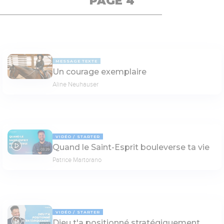
PAGE 4
MESSAGE TEXTE
Un courage exemplaire
Aline Neuhauser
VIDÉO
STARTER
Quand le Saint-Esprit bouleverse ta vie
03:29
Patrice Martorano
VIDÉO
STARTER
Dieu t'a positionné stratégiquement