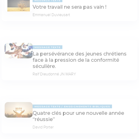
MESSAGE TEXTE
Votre travail ne sera pas vain !
Emmanuel Duvieusart
MESSAGE TEXTE
La persévérance des jeunes chrétiens
face à la pression de la conformité
séculière.
Ralf Dieudonné JN MARY
MESSAGE TEXTE
ENSEIGNEMENTS BIBLIQUES
Quatre clés pour une nouvelle année
“réussie”
David Porter