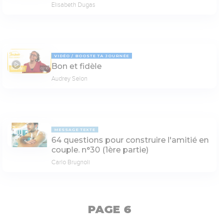
Elisabeth Dugas
VIDÉO
BOOSTE TA JOURNÉE
Bon et fidèle
02:10
Audrey Selon
MESSAGE TEXTE
64 questions pour construire l'amitié en
couple. n°30 (1ère partie)
Carlo Brugnoli
PAGE 6