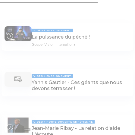
VIDÉO
ENSEIGNEMENT
La puissance du péché !
14:16
Gospel Vision International
VIDÉO
ENSEIGNEMENT
Yannis Gautier - Ces géants que nous
devons terrasser !
VIDÉO
PORTE OUVERTE CHRÉTIENNE
Jean-Marie Ribay - La relation d'aide :
59:07
L'écoute