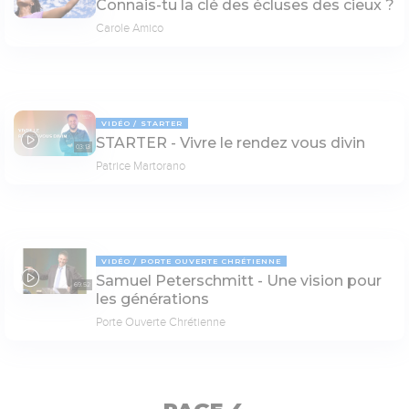
Connais-tu la clé des écluses des cieux ?
Carole Amico
VIDÉO
STARTER
STARTER - Vivre le rendez vous divin
03:13
Patrice Martorano
VIDÉO
PORTE OUVERTE CHRÉTIENNE
Samuel Peterschmitt - Une vision pour
69:52
les générations
Porte Ouverte Chrétienne