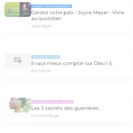
VIDÉO
ENSEIGNEMENT
Gardez votre paix - Joyce Meyer - Vivre
25:27
au quotidien
Joyce Meyer
MESSAGE TEXTE
Il vaut mieux compter sur Dieu ! 💪
Éric Célérier
MESSAGE TEXTE
FEMME
Les 3 secrets des guerrières
Christine Piauger