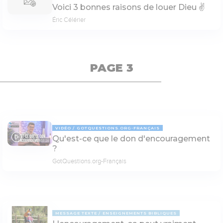
Voici 3 bonnes raisons de louer Dieu ✌️
Éric Célérier
PAGE 3
VIDÉO
GOTQUESTIONS.ORG-FRANÇAIS
Qu'est-ce que le don d'encouragement
03:28
?
GotQuestions.org-Français
MESSAGE TEXTE
ENSEIGNEMENTS BIBLIQUES