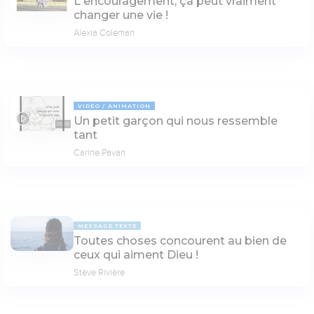
L'encouragement, ça peut vraiment
changer une vie !
Alexia Coleman
VIDÉO
ANIMATION
Un petit garçon qui nous ressemble
05:36
tant
Carine Pavan
MESSAGE TEXTE
Toutes choses concourent au bien de
ceux qui aiment Dieu !
Stève Rivière