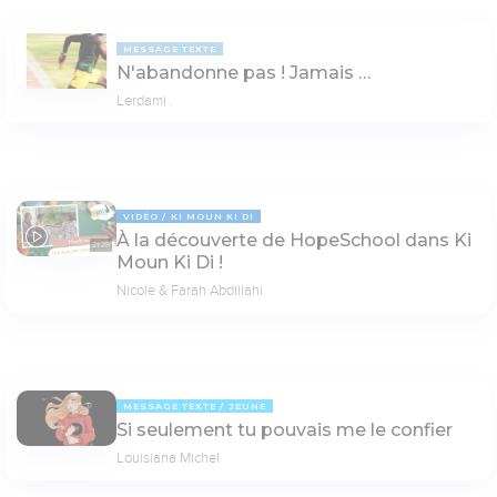
MESSAGE TEXTE
N'abandonne pas ! Jamais …
Lerdami .
VIDÉO
KI MOUN KI DI
À la découverte de HopeSchool dans Ki
21:28
Moun Ki Di !
Nicole & Farah Abdillahi
MESSAGE TEXTE
JEUNE
Si seulement tu pouvais me le confier
Louisiana Michel