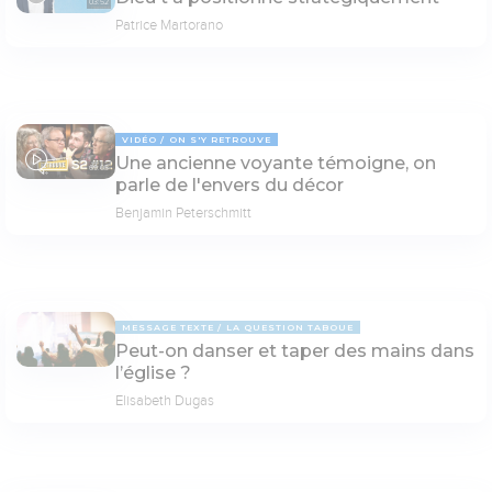
03:52
Patrice Martorano
VIDÉO
ON S'Y RETROUVE
Une ancienne voyante témoigne, on
69:03
parle de l'envers du décor
Benjamin Peterschmitt
MESSAGE TEXTE
LA QUESTION TABOUE
Peut-on danser et taper des mains dans
l’église ?
Elisabeth Dugas