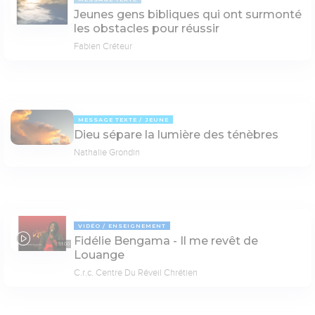
Jeunes gens bibliques qui ont surmonté
les obstacles pour réussir
Fabien Créteur
MESSAGE TEXTE
JEUNE
Dieu sépare la lumière des ténèbres
Nathalie Grondin
VIDÉO
ENSEIGNEMENT
Fidélie Bengama - Il me revêt de
51:00
Louange
C.r.c. Centre Du Réveil Chrétien