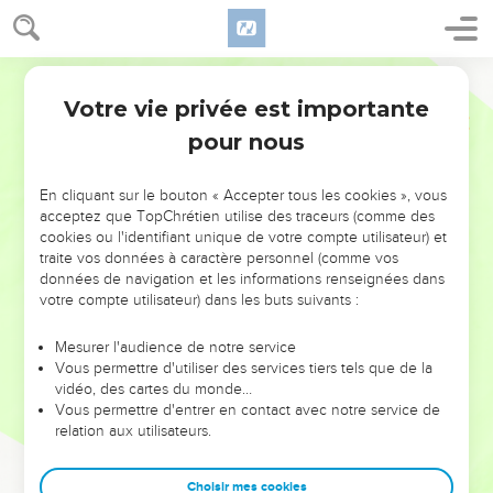
Votre vie privée est importante
pour nous
NE MANQUEZ PAS L’ÉVÉNEMENT
En cliquant sur le bouton « Accepter tous les cookies », vous
acceptez que TopChrétien utilise des traceurs (comme des
DE L’ANNÉE !
cookies ou l'identifiant unique de votre compte utilisateur) et
ET SI LEURS ERREURS POUVAIENT VOUS ÉVITER LES
traite vos données à caractère personnel (comme vos
VOTRES ?
données de navigation et les informations renseignées dans
votre compte utilisateur) dans les buts suivants :
On admire souvent les leaders pour leurs réussites, leur impact,
leur foi ou leur vision. Mais on voit moins les doutes, les erreurs
Mesurer l'audience de notre service
Vous permettre d'utiliser des services tiers tels que de la
et les saisons difficiles qu'ils ont traversés, alors même que ce
vidéo, des cartes du monde…
sont elles qui les ont façonnés.
Vous permettre d'entrer en contact avec notre service de
relation aux utilisateurs.
Dans cette conférence, leaders, entrepreneurs, et responsables
reviennent sur les erreurs marquantes de leur parcours et les
clés pour avancer avec plus de sagesse afin que leurs erreurs
Choisir mes cookies