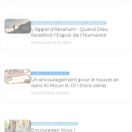
MESSAGE TEXTE
ENSEIGNEMENTS BIBLIQUES
L'Appel d'Abraham : Quand Dieu
Redéfinit l'Espoir de l'Humanité
Ralf Dieudonné JN MARY
VIDÉO
KI MOUN KI DI
Un encouragement pour le nouvel an
16:41
dans Ki Moun Ki Di ! (hors-série)
Nicole & Farah Abdillahi
MESSAGE TEXTE
LIFESTYLE
Encouragez-Vous !