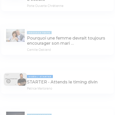
Porte Ouverte Chrétienne
MESSAGE TEXTE
Pourquoi une femme devrait toujours
encourager son mari …
Camille Oakland
VIDÉO
STARTER
STARTER - Attends le timing divin
03:06
Patrice Martorano