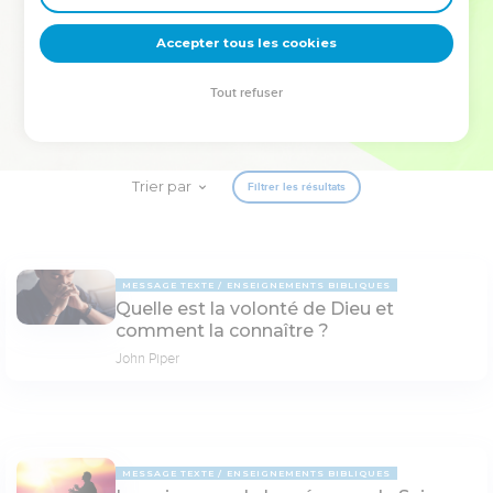
deviennent vos tremplins. Que vous guidiez un ministère, une
équipe, un groupe ou une famille, leur expérience est faite
Accepter tous les cookies
pour vous.
Tout refuser
Je découvre l’événement
Trier par
Filtrer les résultats
MESSAGE TEXTE
ENSEIGNEMENTS BIBLIQUES
Quelle est la volonté de Dieu et
comment la connaître ?
John Piper
MESSAGE TEXTE
ENSEIGNEMENTS BIBLIQUES