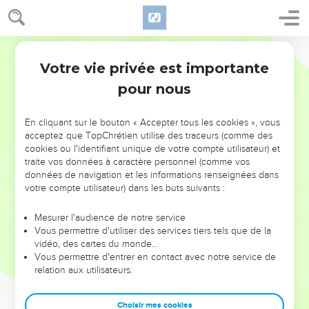
Votre vie privée est importante
pour nous
NE MANQUEZ PAS L’ÉVÉNEMENT
En cliquant sur le bouton « Accepter tous les cookies », vous
acceptez que TopChrétien utilise des traceurs (comme des
DE L’ANNÉE !
cookies ou l'identifiant unique de votre compte utilisateur) et
ET SI LEURS ERREURS POUVAIENT VOUS ÉVITER LES
traite vos données à caractère personnel (comme vos
VOTRES ?
données de navigation et les informations renseignées dans
votre compte utilisateur) dans les buts suivants :
On admire souvent les leaders pour leurs réussites, leur impact,
leur foi ou leur vision. Mais on voit moins les doutes, les erreurs
Mesurer l'audience de notre service
Vous permettre d'utiliser des services tiers tels que de la
et les saisons difficiles qu'ils ont traversés, alors même que ce
vidéo, des cartes du monde…
sont elles qui les ont façonnés.
Vous permettre d'entrer en contact avec notre service de
relation aux utilisateurs.
Dans cette conférence, leaders, entrepreneurs, et responsables
reviennent sur les erreurs marquantes de leur parcours et les
clés pour avancer avec plus de sagesse afin que leurs erreurs
Choisir mes cookies