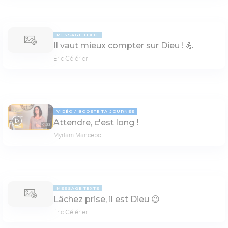
MESSAGE TEXTE
Il vaut mieux compter sur Dieu ! 💪
Éric Célérier
VIDÉO
BOOSTE TA JOURNÉE
Attendre, c'est long !
01:33
Myriam Mancebo
MESSAGE TEXTE
Lâchez prise, il est Dieu 😉
Éric Célérier