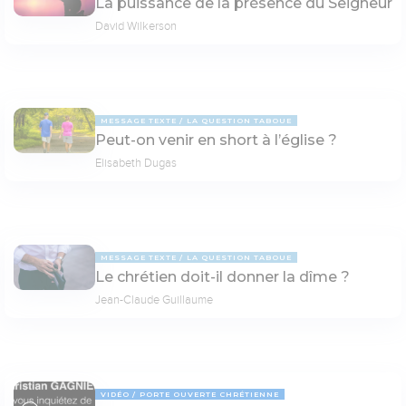
La puissance de la présence du Seigneur
David Wilkerson
MESSAGE TEXTE
LA QUESTION TABOUE
Peut-on venir en short à l’église ?
Elisabeth Dugas
MESSAGE TEXTE
LA QUESTION TABOUE
Le chrétien doit-il donner la dîme ?
Jean-Claude Guillaume
VIDÉO
PORTE OUVERTE CHRÉTIENNE