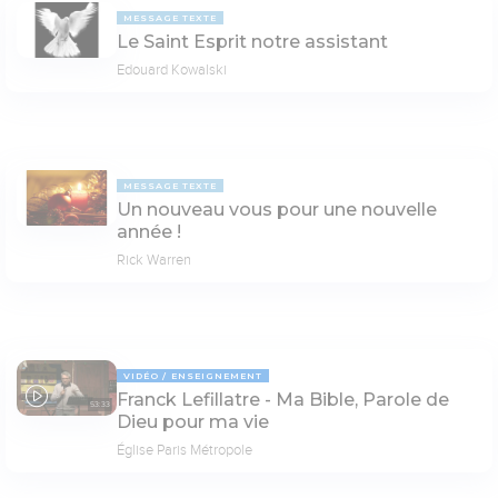
MESSAGE TEXTE
Le Saint Esprit notre assistant
Edouard Kowalski
MESSAGE TEXTE
Un nouveau vous pour une nouvelle
année !
Rick Warren
VIDÉO
ENSEIGNEMENT
Franck Lefillatre - Ma Bible, Parole de
53:33
Dieu pour ma vie
Église Paris Métropole