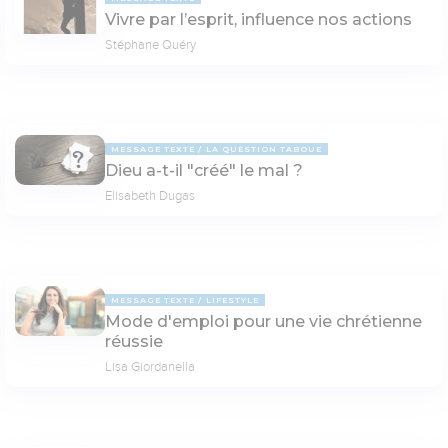
Vivre par l’esprit, influence nos actions
Stéphane Quéry
MESSAGE TEXTE
LA QUESTION TABOUE
Dieu a-t-il "créé" le mal ?
Elisabeth Dugas
MESSAGE TEXTE
LIFESTYLE
Mode d'emploi pour une vie chrétienne
réussie
Lisa Giordanella