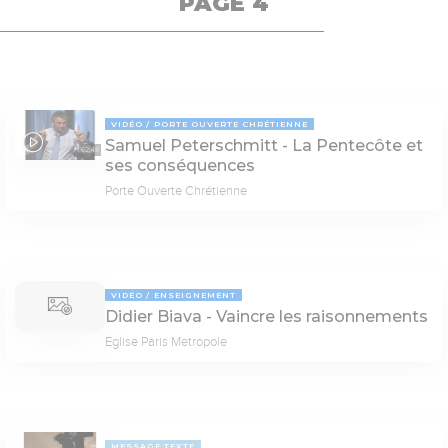
PAGE 4
VIDÉO
PORTE OUVERTE CHRÉTIENNE
Samuel Peterschmitt - La Pentecôte et
62:48
ses conséquences
Porte Ouverte Chrétienne
VIDÉO
ENSEIGNEMENT
Didier Biava - Vaincre les raisonnements
Eglise Paris Metropole
MESSAGE TEXTE