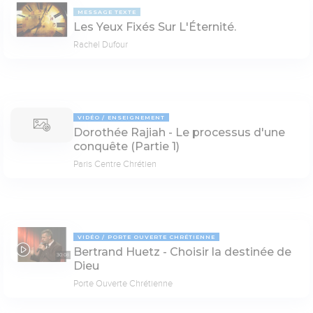
MESSAGE TEXTE
Les Yeux Fixés Sur L'Éternité.
Rachel Dufour
VIDÉO
ENSEIGNEMENT
Dorothée Rajiah - Le processus d'une
conquête (Partie 1)
Paris Centre Chrétien
VIDÉO
PORTE OUVERTE CHRÉTIENNE
Bertrand Huetz - Choisir la destinée de
30:08
Dieu
Porte Ouverte Chrétienne