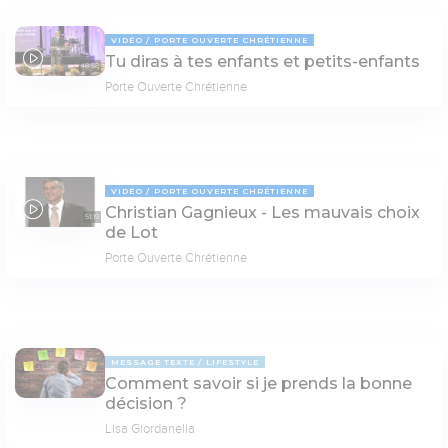
VIDÉO
PORTE OUVERTE CHRÉTIENNE
Tu diras à tes enfants et petits-enfants
48:58
Porte Ouverte Chrétienne
VIDÉO
PORTE OUVERTE CHRÉTIENNE
Christian Gagnieux - Les mauvais choix
51:19
de Lot
Porte Ouverte Chrétienne
MESSAGE TEXTE
LIFESTYLE
Comment savoir si je prends la bonne
décision ?
Lisa Giordanella