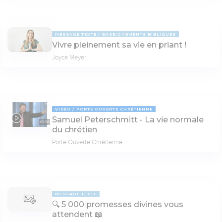
MESSAGE TEXTE
ENSEIGNEMENTS BIBLIQUES
Vivre pleinement sa vie en priant !
Joyce Meyer
VIDÉO
PORTE OUVERTE CHRÉTIENNE
Samuel Peterschmitt - La vie normale
65:58
du chrétien
Porte Ouverte Chrétienne
MESSAGE TEXTE
🔍 5 000 promesses divines vous
attendent 📖