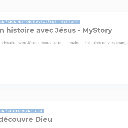
UR
MON HISTOIRE AVEC JÉSUS - MYSTORY
 histoire avec Jésus - MyStory
n histoire avec Jésus découvrez des centaines d'histoires de vies changée
UR
JE DÉCOUVRE DIEU
 découvre Dieu