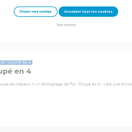
Accepter tous les cookies
Choisir mes cookies
Tout refuser
UR
COUPÉ EN 4
upé en 4
upe de cheveux = un témoignage de Foi ! Coupé en 4 , c’est une émiss