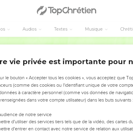
éos
Audios
Textes
Musique
Chrét
re vie privée est importante pour 
NEMENT DE L’ANNÉE !
ÉVITER LES VOTRES ?
sur le bouton « Accepter tous les cookies », vous acceptez que T
traceurs (comme des cookies ou l'identifiant unique de votre compte 
tes, leur impact, leur foi ou leur vision. Mais on voit
s données à caractère personnel (comme vos données de navigatio
fficiles qu'ils ont traversés, alors même que ce sont
 renseignées dans votre compte utilisateur) dans les buts suivants 
audience de notre service
s, et responsables reviennent sur les erreurs
 avancer avec plus de sagesse afin que leurs erreurs
ttre d'utiliser des services tiers tels que de la vidéo, des cartes
un ministère, une équipe, un groupe ou une famille,
ttre d'entrer en contact avec notre service de relation aux utilisat