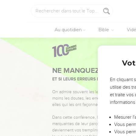
Au quotidien
Bible
Vid
Vot
NE MANQUEZ PAS L’ÉVÉ
ET SI LEURS ERREURS POUVAIENT VOUS 
En cliquant 
utilise des 
On admire souvent les leaders pour leurs réussi
et traite vo
moins les doutes, les erreurs et les saisons di
informations
elles qui les ont façonnés.
Mesurer l'
Dans cette conférence, leaders, entrepreneur
marquantes de leur parcours et les clés pour
Vous perme
deviennent vos tremplins. Que vous guidiez 
Vous perme