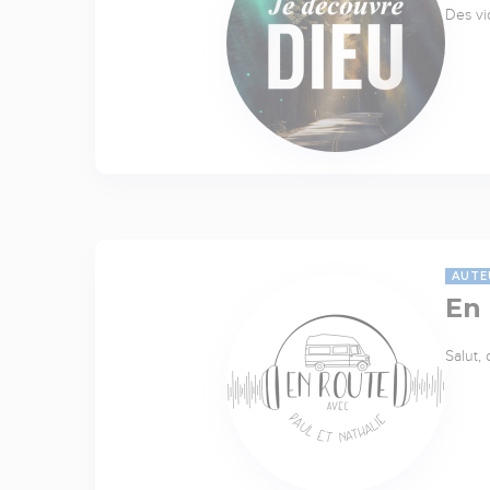
Des vi
AUTE
En
Salut,