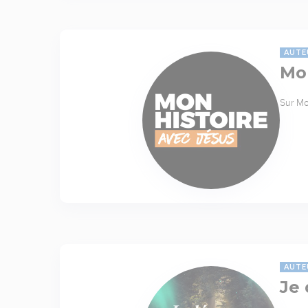
AUTE
Mon
Sur Mo
AUTE
Je