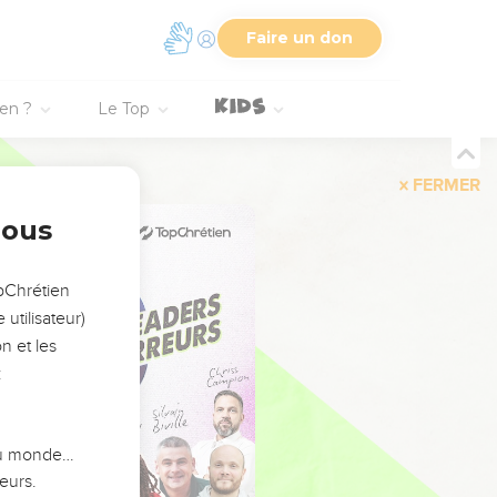
Faire un don
ien ?
Le Top
FERMER
nous
opChrétien
utilisateur)
n et les
:
 du monde…
eurs.