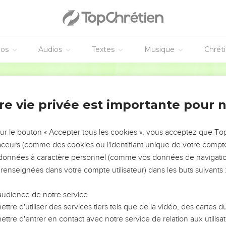
éos
Audios
Textes
Musique
Chrét
re vie privée est importante pour 
NEMENT DE L’ANNÉE !
ÉVITER LES VOTRES ?
sur le bouton « Accepter tous les cookies », vous acceptez que T
traceurs (comme des cookies ou l'identifiant unique de votre compte 
tes, leur impact, leur foi ou leur vision. Mais on voit
s données à caractère personnel (comme vos données de navigatio
fficiles qu'ils ont traversés, alors même que ce sont
 renseignées dans votre compte utilisateur) dans les buts suivants 
audience de notre service
s, et responsables reviennent sur les erreurs
 avancer avec plus de sagesse afin que leurs erreurs
ttre d'utiliser des services tiers tels que de la vidéo, des cartes
un ministère, une équipe, un groupe ou une famille,
ttre d'entrer en contact avec notre service de relation aux utilisat