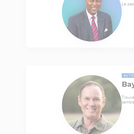
Le pas
AUTE
Ba
Trouve
sembl