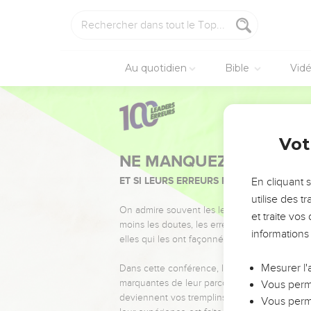
Au quotidien
Bible
Vid
Vot
NE MANQUEZ PAS L’ÉVÉ
ET SI LEURS ERREURS POUVAIENT VOUS 
En cliquant 
utilise des 
On admire souvent les leaders pour leurs réussi
et traite vo
moins les doutes, les erreurs et les saisons di
informations
elles qui les ont façonnés.
Mesurer l'
Dans cette conférence, leaders, entrepreneur
marquantes de leur parcours et les clés pour
Vous perme
deviennent vos tremplins. Que vous guidiez 
Vous perme