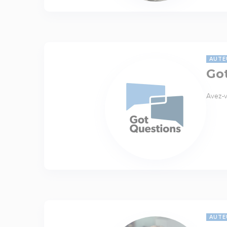
AUTE
Go
Avez-v
AUTE