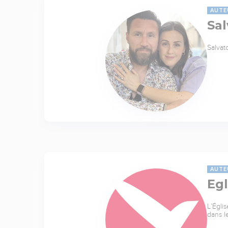
AUTE
Sal
Salvat
AUTE
Egl
L’Égli
dans l