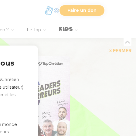
Faire un don
ien ?
Le Top
FERMER
nous
opChrétien
utilisateur)
n et les
:
 du monde…
eurs.