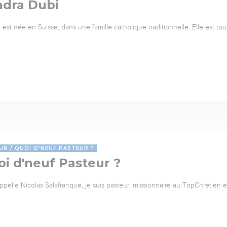
ndra Dubi
 est née en Suisse, dans une famille catholique traditionnelle. Elle est to
UR
QUOI D'NEUF PASTEUR ?
i d'neuf Pasteur ?
ppelle Nicolas Salafranque, je suis pasteur, missionnaire au TopChrétien