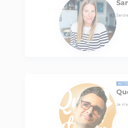
Sa
Sandra
AUTE
Quo
Je m'a