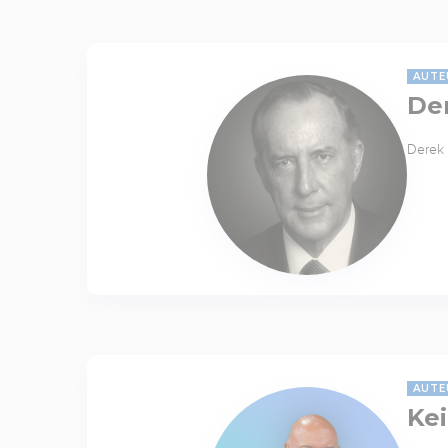
AUTE
De
Derek 
AUTE
Kei