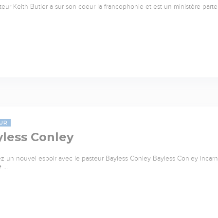
teur Keith Butler a sur son coeur la francophonie et est un ministère parte
UR
yless Conley
z un nouvel espoir avec le pasteur Bayless Conley Bayless Conley incarne 
e …