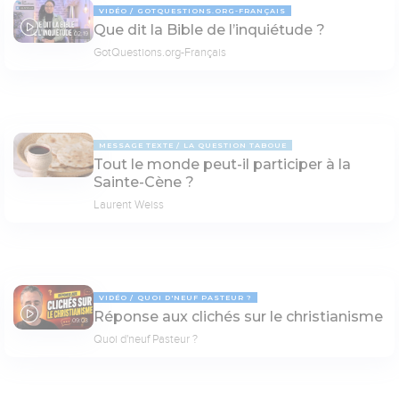
VIDÉO
GOTQUESTIONS.ORG-FRANÇAIS
Que dit la Bible de l’inquiétude ?
02:19
GotQuestions.org-Français
MESSAGE TEXTE
LA QUESTION TABOUE
Tout le monde peut-il participer à la
Sainte-Cène ?
Laurent Weiss
VIDÉO
QUOI D'NEUF PASTEUR ?
Réponse aux clichés sur le christianisme
09:03
Quoi d'neuf Pasteur ?