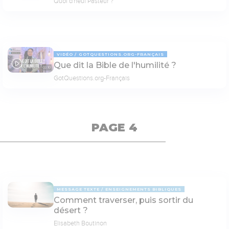
Quoi d'neuf Pasteur ?
VIDÉO
GOTQUESTIONS.ORG-FRANÇAIS
Que dit la Bible de l'humilité ?
03:10
GotQuestions.org-Français
PAGE 4
MESSAGE TEXTE
ENSEIGNEMENTS BIBLIQUES
Comment traverser, puis sortir du
désert ?
Elisabeth Boutinon