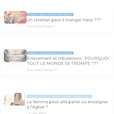
VIDÉO
QUOI D'NEUF PASTEUR ?
Un chrétien peut il manger Halal ???
17:21
Quoi d'neuf Pasteur ?
VIDÉO
QUOI D'NEUF PASTEUR ?
Enlèvement et tribulations : POURQUOI
78:19
TOUT LE MONDE SE TROMPE ???
Quoi d'neuf Pasteur ?
MESSAGE TEXTE
ENSEIGNEMENTS BIBLIQUES
La femme peut-elle parler ou enseigner
à l'église ?
Laurent Weiss