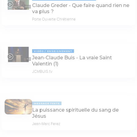
Claude Greder - Que faire quand rien ne
50:50
va plus ?
Porte Ouverte Chrétienne
VIDÉO
ENSEIGNEMENT
Jean-Claude Buis - La vraie Saint
11:01
Valentin (1)
JCMBUIS.tv
MESSAGE TEXTE
La puissance spirituelle du sang de
Jésus
Jean-Marc Ferez