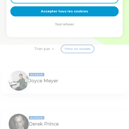
deviennent vos tremplins. Que vous guidiez un ministère, une
équipe, un groupe ou une famille, leur expérience est faite
Accepter tous les cookies
pour vous.
Tout refuser
Je découvre l’événement
Trier par
Filtrer les résultats
AUTEUR
Joyce Meyer
AUTEUR
Derek Prince