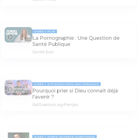
VIDÉO
FILM
La Pornographie : Une Question de
18:39
Santé Publique
Sandra Dubi
VIDÉO
GOTQUESTIONS.ORG-FRANÇAIS
Pourquoi prier si Dieu connaît déjà
04:24
l'avenir ?
GotQuestions.org-Français
VIDÉO
PORTE OUVERTE CHRÉTIENNE