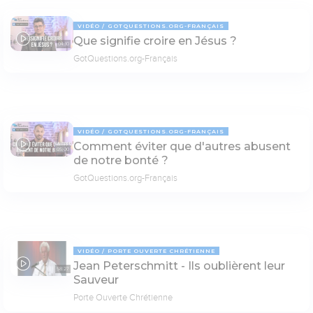
VIDÉO
GOTQUESTIONS.ORG-FRANÇAIS
Que signifie croire en Jésus ?
04:10
GotQuestions.org-Français
VIDÉO
GOTQUESTIONS.ORG-FRANÇAIS
Comment éviter que d'autres abusent
05:00
de notre bonté ?
GotQuestions.org-Français
VIDÉO
PORTE OUVERTE CHRÉTIENNE
Jean Peterschmitt - Ils oublièrent leur
58:27
Sauveur
Porte Ouverte Chrétienne