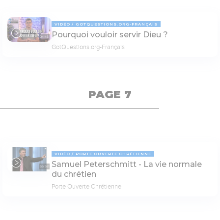
VIDÉO
GOTQUESTIONS.ORG-FRANÇAIS
Pourquoi vouloir servir Dieu ?
04:45
GotQuestions.org-Français
PAGE 7
VIDÉO
PORTE OUVERTE CHRÉTIENNE
Samuel Peterschmitt - La vie normale
65:58
du chrétien
Porte Ouverte Chrétienne