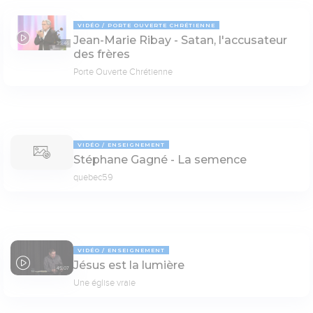
VIDÉO
PORTE OUVERTE CHRÉTIENNE
Jean-Marie Ribay - Satan, l'accusateur
35:46
des frères
Porte Ouverte Chrétienne
VIDÉO
ENSEIGNEMENT
Stéphane Gagné - La semence
quebec59
VIDÉO
ENSEIGNEMENT
Jésus est la lumière
45:07
Une église vraie