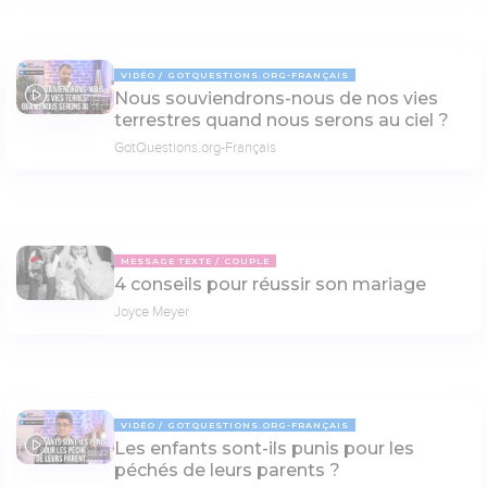
VIDÉO
GOTQUESTIONS.ORG-FRANÇAIS
Nous souviendrons-nous de nos vies
02:31
terrestres quand nous serons au ciel ?
GotQuestions.org-Français
MESSAGE TEXTE
COUPLE
4 conseils pour réussir son mariage
Joyce Meyer
VIDÉO
GOTQUESTIONS.ORG-FRANÇAIS
Les enfants sont-ils punis pour les
03:22
péchés de leurs parents ?