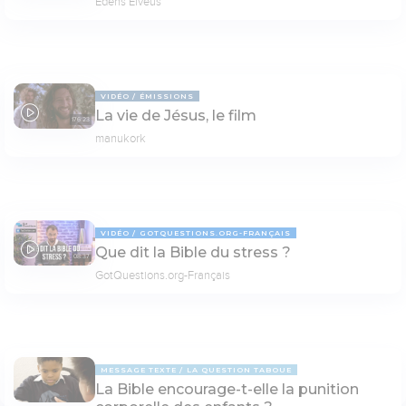
Edens Elvéus
VIDÉO
ÉMISSIONS
La vie de Jésus, le film
176:23
manukork
VIDÉO
GOTQUESTIONS.ORG-FRANÇAIS
Que dit la Bible du stress ?
08:37
GotQuestions.org-Français
MESSAGE TEXTE
LA QUESTION TABOUE
La Bible encourage-t-elle la punition