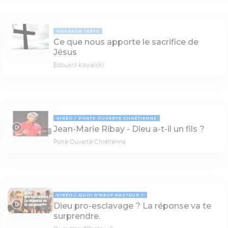
MESSAGE TEXTE
Ce que nous apporte le sacrifice de
Jésus
Edouard Kowalski
VIDÉO
PORTE OUVERTE CHRÉTIENNE
Jean-Marie Ribay - Dieu a-t-il un fils ?
53:17
Porte Ouverte Chrétienne
VIDÉO
QUOI D'NEUF PASTEUR ?
Dieu pro-esclavage ? La réponse va te
30:13
surprendre.