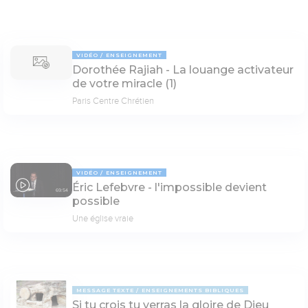
VIDÉO
ENSEIGNEMENT
Dorothée Rajiah - La louange activateur
de votre miracle (1)
Paris Centre Chrétien
VIDÉO
ENSEIGNEMENT
Éric Lefebvre - l'impossible devient
69:54
possible
Une église vraie
MESSAGE TEXTE
ENSEIGNEMENTS BIBLIQUES
Si tu crois tu verras la gloire de Dieu