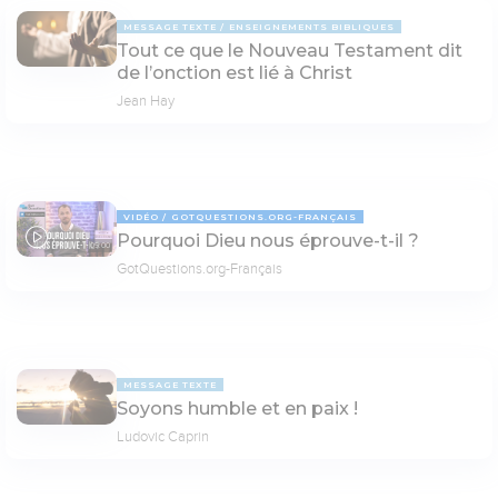
MESSAGE TEXTE
ENSEIGNEMENTS BIBLIQUES
Tout ce que le Nouveau Testament dit
de l’onction est lié à Christ
Jean Hay
VIDÉO
GOTQUESTIONS.ORG-FRANÇAIS
Pourquoi Dieu nous éprouve-t-il ?
05:00
GotQuestions.org-Français
MESSAGE TEXTE
Soyons humble et en paix !
Ludovic Caprin