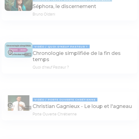
Séphora, le discernement
Bruno Oldani
VIDÉO
QUOI D'NEUF PASTEUR ?
Chronologie simplifiée de la fin des
20:49
temps
Quoi d'neuf Pasteur ?
VIDÉO
PORTE OUVERTE CHRÉTIENNE
Christian Gagnieux - Le loup et l'agneau
35:22
Porte Ouverte Chrétienne