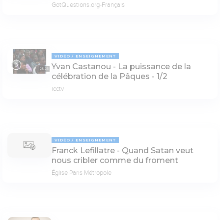
GotQuestions.org-Français
VIDÉO
ENSEIGNEMENT
Yvan Castanou - La puissance de la
28:25
célébration de la Pâques - 1/2
icctv
VIDÉO
ENSEIGNEMENT
Franck Lefillatre - Quand Satan veut
nous cribler comme du froment
Église Paris Métropole