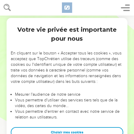
Votre vie privée est importante
pour nous
NE MANQUEZ PAS L’ÉVÉNEMENT
En cliquant sur le bouton « Accepter tous les cookies », vous
acceptez que TopChrétien utilise des traceurs (comme des
DE L’ANNÉE !
cookies ou l'identifiant unique de votre compte utilisateur) et
ET SI LEURS ERREURS POUVAIENT VOUS ÉVITER LES
traite vos données à caractère personnel (comme vos
VOTRES ?
données de navigation et les informations renseignées dans
votre compte utilisateur) dans les buts suivants :
On admire souvent les leaders pour leurs réussites, leur impact,
leur foi ou leur vision. Mais on voit moins les doutes, les erreurs
Mesurer l'audience de notre service
Vous permettre d'utiliser des services tiers tels que de la
et les saisons difficiles qu'ils ont traversés, alors même que ce
vidéo, des cartes du monde…
sont elles qui les ont façonnés.
Vous permettre d'entrer en contact avec notre service de
relation aux utilisateurs.
Dans cette conférence, leaders, entrepreneurs, et responsables
reviennent sur les erreurs marquantes de leur parcours et les
clés pour avancer avec plus de sagesse afin que leurs erreurs
Choisir mes cookies