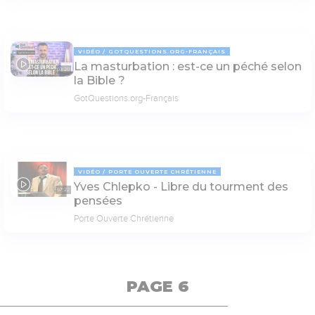
VIDÉO
GOTQUESTIONS.ORG-FRANÇAIS
La masturbation : est-ce un péché selon
03:20
la Bible ?
GotQuestions.org-Français
VIDÉO
PORTE OUVERTE CHRÉTIENNE
Yves Chlepko - Libre du tourment des
57:22
pensées
Porte Ouverte Chrétienne
PAGE 6