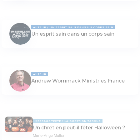
AUTEUR
UN ESPRIT SAIN DANS UN CORPS SAIN
Un esprit sain dans un corps sain
AUTEUR
Andrew Wommack Ministries France
MESSAGE TEXTE
LA QUESTION TABOUE
Un chrétien peut-il fêter Halloween ?
Marie-Ange Muller