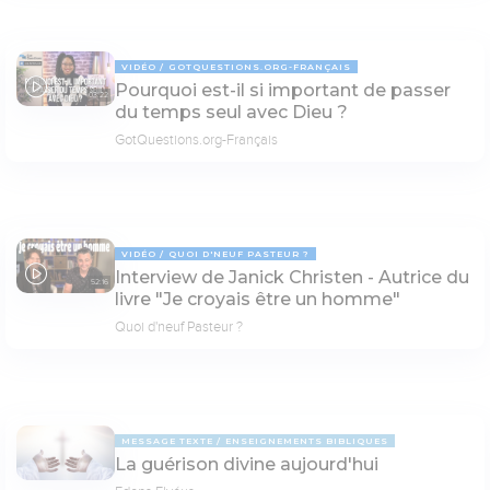
VIDÉO
GOTQUESTIONS.ORG-FRANÇAIS
Pourquoi est-il si important de passer
03:22
du temps seul avec Dieu ?
GotQuestions.org-Français
VIDÉO
QUOI D'NEUF PASTEUR ?
Interview de Janick Christen - Autrice du
52:16
livre "Je croyais être un homme"
Quoi d'neuf Pasteur ?
MESSAGE TEXTE
ENSEIGNEMENTS BIBLIQUES
La guérison divine aujourd'hui