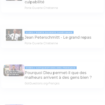
culpabilité
Porte Ouverte Chrétienne
VIDÉO
PORTE OUVERTE CHRÉTIENNE
Jean Peterschmitt - Le grand repas
50:40
Porte Ouverte Chrétienne
VIDÉO
GOTQUESTIONS.ORG-FRANÇAIS
Pourquoi Dieu permet-il que des
03:33
malheurs arrivent à des gens bien ?
GotQuestions.org-Français