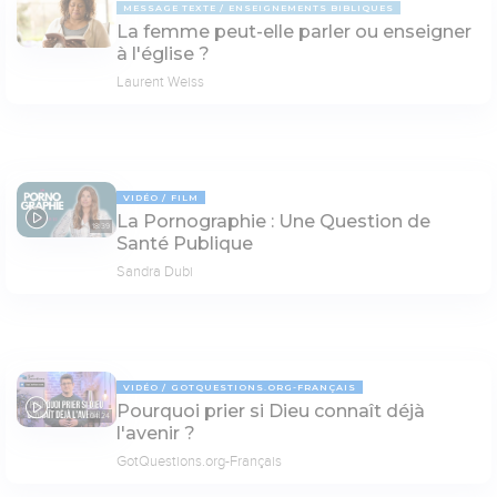
MESSAGE TEXTE
ENSEIGNEMENTS BIBLIQUES
La femme peut-elle parler ou enseigner
à l'église ?
Laurent Weiss
VIDÉO
FILM
La Pornographie : Une Question de
18:39
Santé Publique
Sandra Dubi
VIDÉO
GOTQUESTIONS.ORG-FRANÇAIS
Pourquoi prier si Dieu connaît déjà
04:24
l'avenir ?
GotQuestions.org-Français