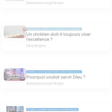
GotQuestions.org-Français
MESSAGE TEXTE
LA QUESTION TABOUE
Un chrétien doit-il toujours viser
l’excellence ?
Carlo Brugnoli
VIDÉO
GOTQUESTIONS.ORG-FRANÇAIS
Pourquoi vouloir servir Dieu ?
04:45
GotQuestions.org-Français
VIDÉO
PORTE OUVERTE CHRÉTIENNE