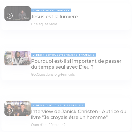
VIDÉO
ENSEIGNEMENT
Jésus est la lumière
45:07
Une église vraie
VIDÉO
GOTQUESTIONS.ORG-FRANÇAIS
Pourquoi est-il si important de passer
03:22
du temps seul avec Dieu ?
GotQuestions.org-Français
VIDÉO
QUOI D'NEUF PASTEUR ?
Interview de Janick Christen - Autrice du
52:16
livre "Je croyais être un homme"
Quoi d'neuf Pasteur ?