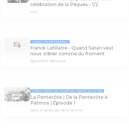
28:25
célébration de la Pâques - 1/2
icctv
VIDÉO
ENSEIGNEMENT
Franck Lefillatre - Quand Satan veut
nous cribler comme du froment
Église Paris Métropole
VIDÉO
DANS LA LIGNÉE DES HÉROS DE LA FOI
La Pentecôte | De la Pentecôte à
05:22
Patmos | Épisode 1
Dans la lignée des héros de la foi