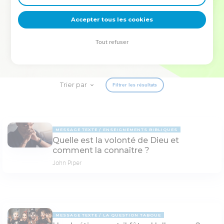
deviennent vos tremplins. Que vous guidiez un ministère, une
équipe, un groupe ou une famille, leur expérience est faite
Accepter tous les cookies
pour vous.
Tout refuser
Je découvre l’événement
Trier par
Filtrer les résultats
MESSAGE TEXTE
ENSEIGNEMENTS BIBLIQUES
Quelle est la volonté de Dieu et
comment la connaître ?
John Piper
MESSAGE TEXTE
LA QUESTION TABOUE