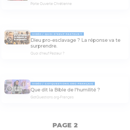
Porte Ouverte Chrétienne
VIDÉO
QUOI D'NEUF PASTEUR ?
Dieu pro-esclavage ? La réponse va te
30:13
surprendre.
Quoi d'neuf Pasteur ?
VIDÉO
GOTQUESTIONS.ORG-FRANÇAIS
Que dit la Bible de l'humilité ?
03:10
GotQuestions.org-Français
PAGE 2