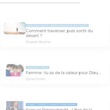
MESSAGE TEXTE
ENSEIGNEMENTS BIBLIQUES
Comment traverser, puis sortir du
désert ?
Elisabeth Boutinon
MESSAGE TEXTE
Femme : tu as de la valeur pour Dieu…
Sylvie Corman
VIDÉO
PORTE OUVERTE CHRÉTIENNE
Samuel Peterschmitt - Libre de la