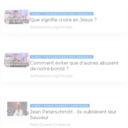
VIDÉO
GOTQUESTIONS.ORG-FRANÇAIS
Que signifie croire en Jésus ?
04:10
GotQuestions.org-Français
VIDÉO
GOTQUESTIONS.ORG-FRANÇAIS
Comment éviter que d'autres abusent
05:00
de notre bonté ?
GotQuestions.org-Français
VIDÉO
PORTE OUVERTE CHRÉTIENNE
Jean Peterschmitt - Ils oublièrent leur
58:27
Sauveur
Porte Ouverte Chrétienne