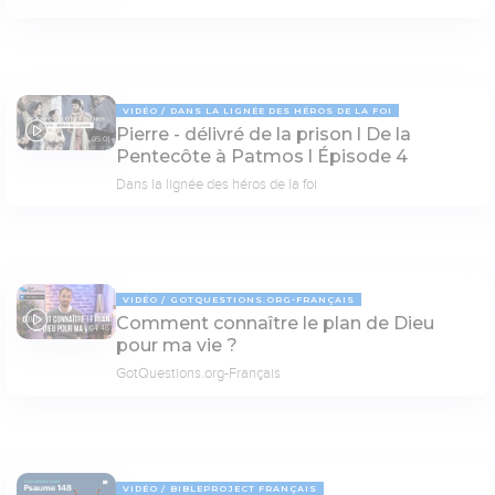
VIDÉO
DANS LA LIGNÉE DES HÉROS DE LA FOI
Pierre - délivré de la prison l De la
05:01
Pentecôte à Patmos l Épisode 4
Dans la lignée des héros de la foi
VIDÉO
GOTQUESTIONS.ORG-FRANÇAIS
Comment connaître le plan de Dieu
04:46
pour ma vie ?
GotQuestions.org-Français
VIDÉO
BIBLEPROJECT FRANÇAIS