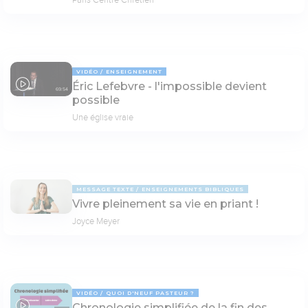
VIDÉO
ENSEIGNEMENT
Éric Lefebvre - l'impossible devient
69:54
possible
Une église vraie
MESSAGE TEXTE
ENSEIGNEMENTS BIBLIQUES
Vivre pleinement sa vie en priant !
Joyce Meyer
VIDÉO
QUOI D'NEUF PASTEUR ?
Chronologie simplifiée de la fin des