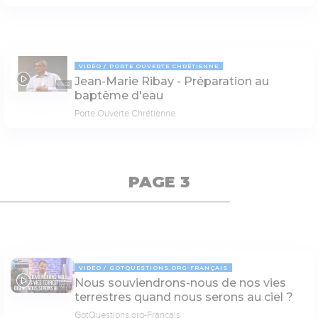
VIDÉO
PORTE OUVERTE CHRÉTIENNE
Jean-Marie Ribay - Préparation au
69:02
baptême d'eau
Porte Ouverte Chrétienne
PAGE 3
VIDÉO
GOTQUESTIONS.ORG-FRANÇAIS
Nous souviendrons-nous de nos vies
02:31
terrestres quand nous serons au ciel ?
GotQuestions.org-Français