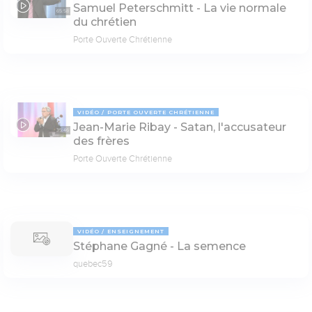
Samuel Peterschmitt - La vie normale
65:58
du chrétien
Porte Ouverte Chrétienne
VIDÉO
PORTE OUVERTE CHRÉTIENNE
Jean-Marie Ribay - Satan, l'accusateur
35:46
des frères
Porte Ouverte Chrétienne
VIDÉO
ENSEIGNEMENT
Stéphane Gagné - La semence
quebec59