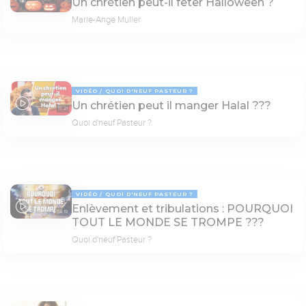
Un chrétien peut-il fêter Halloween ?
Marie-Ange Muller
VIDÉO
QUOI D'NEUF PASTEUR ?
Un chrétien peut il manger Halal ???
17:21
Quoi d'neuf Pasteur ?
VIDÉO
QUOI D'NEUF PASTEUR ?
Enlèvement et tribulations : POURQUOI
78:19
TOUT LE MONDE SE TROMPE ???
Quoi d'neuf Pasteur ?