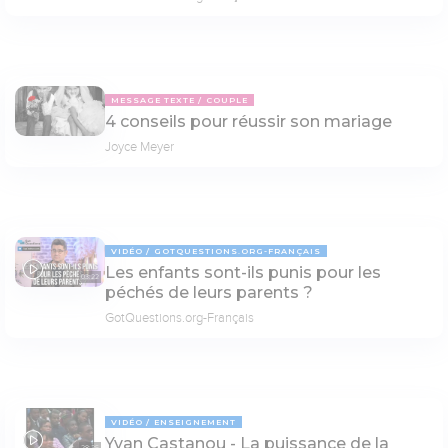
MESSAGE TEXTE
COUPLE
4 conseils pour réussir son mariage
Joyce Meyer
VIDÉO
GOTQUESTIONS.ORG-FRANÇAIS
Les enfants sont-ils punis pour les
03:22
péchés de leurs parents ?
GotQuestions.org-Français
VIDÉO
ENSEIGNEMENT
Yvan Castanou - La puissance de la