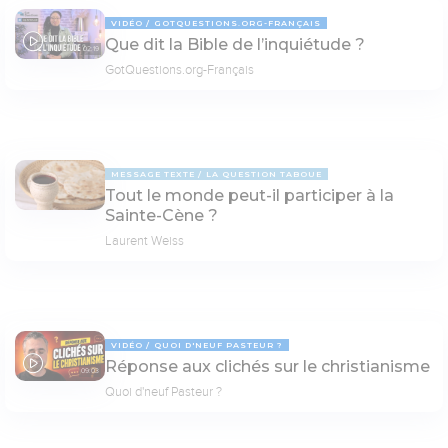
VIDÉO
GOTQUESTIONS.ORG-FRANÇAIS
Que dit la Bible de l’inquiétude ?
02:19
GotQuestions.org-Français
MESSAGE TEXTE
LA QUESTION TABOUE
Tout le monde peut-il participer à la
Sainte-Cène ?
Laurent Weiss
VIDÉO
QUOI D'NEUF PASTEUR ?
Réponse aux clichés sur le christianisme
09:03
Quoi d'neuf Pasteur ?