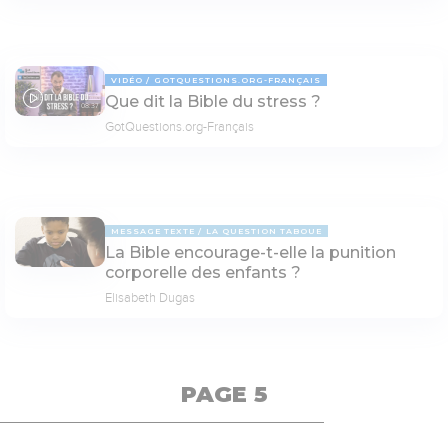
VIDÉO
GOTQUESTIONS.ORG-FRANÇAIS
Que dit la Bible du stress ?
08:37
GotQuestions.org-Français
MESSAGE TEXTE
LA QUESTION TABOUE
La Bible encourage-t-elle la punition
corporelle des enfants ?
Elisabeth Dugas
PAGE 5