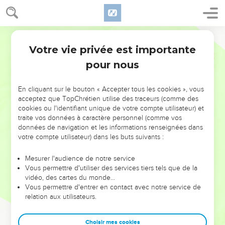
Votre vie privée est importante
pour nous
NE MANQUEZ PAS L’ÉVÉNEMENT
En cliquant sur le bouton « Accepter tous les cookies », vous
acceptez que TopChrétien utilise des traceurs (comme des
DE L’ANNÉE !
cookies ou l'identifiant unique de votre compte utilisateur) et
ET SI LEURS ERREURS POUVAIENT VOUS ÉVITER LES
traite vos données à caractère personnel (comme vos
VOTRES ?
données de navigation et les informations renseignées dans
votre compte utilisateur) dans les buts suivants :
On admire souvent les leaders pour leurs réussites, leur impact,
leur foi ou leur vision. Mais on voit moins les doutes, les erreurs
Mesurer l'audience de notre service
Vous permettre d'utiliser des services tiers tels que de la
et les saisons difficiles qu'ils ont traversés, alors même que ce
vidéo, des cartes du monde…
sont elles qui les ont façonnés.
Vous permettre d'entrer en contact avec notre service de
relation aux utilisateurs.
Dans cette conférence, leaders, entrepreneurs, et responsables
reviennent sur les erreurs marquantes de leur parcours et les
clés pour avancer avec plus de sagesse afin que leurs erreurs
Choisir mes cookies