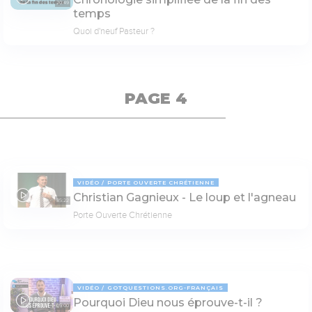
20:49
temps
Quoi d'neuf Pasteur ?
PAGE 4
VIDÉO
PORTE OUVERTE CHRÉTIENNE
Christian Gagnieux - Le loup et l'agneau
35:22
Porte Ouverte Chrétienne
VIDÉO
GOTQUESTIONS.ORG-FRANÇAIS
Pourquoi Dieu nous éprouve-t-il ?
05:00