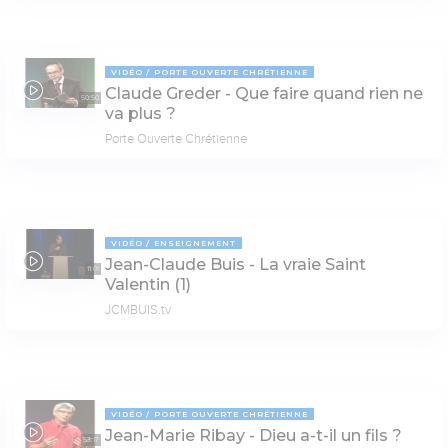
VIDÉO
PORTE OUVERTE CHRÉTIENNE
Claude Greder - Que faire quand rien ne
50:50
va plus ?
Porte Ouverte Chrétienne
VIDÉO
ENSEIGNEMENT
Jean-Claude Buis - La vraie Saint
11:01
Valentin (1)
JCMBUIS.tv
VIDÉO
PORTE OUVERTE CHRÉTIENNE
Jean-Marie Ribay - Dieu a-t-il un fils ?
53:17