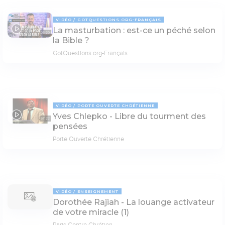
VIDÉO
GOTQUESTIONS.ORG-FRANÇAIS
La masturbation : est-ce un péché selon
03:20
la Bible ?
GotQuestions.org-Français
VIDÉO
PORTE OUVERTE CHRÉTIENNE
Yves Chlepko - Libre du tourment des
57:22
pensées
Porte Ouverte Chrétienne
VIDÉO
ENSEIGNEMENT
Dorothée Rajiah - La louange activateur
de votre miracle (1)
Paris Centre Chrétien