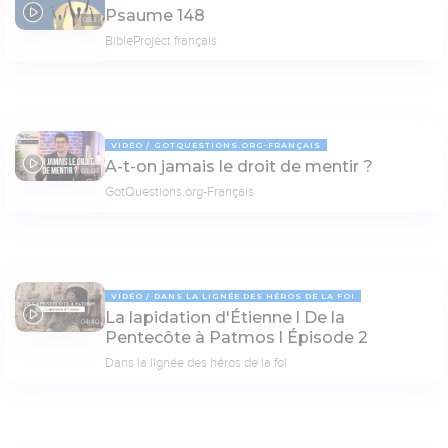
Psaume 148
08:31
BibleProject français
VIDÉO
GOTQUESTIONS.ORG-FRANÇAIS
A-t-on jamais le droit de mentir ?
03:08
GotQuestions.org-Français
VIDÉO
DANS LA LIGNÉE DES HÉROS DE LA FOI
La lapidation d'Étienne l De la
04:40
Pentecôte à Patmos l Épisode 2
Dans la lignée des héros de la foi