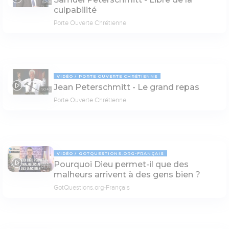
62:01
culpabilité
Porte Ouverte Chrétienne
VIDÉO
PORTE OUVERTE CHRÉTIENNE
Jean Peterschmitt - Le grand repas
50:40
Porte Ouverte Chrétienne
VIDÉO
GOTQUESTIONS.ORG-FRANÇAIS
Pourquoi Dieu permet-il que des
03:33
malheurs arrivent à des gens bien ?
GotQuestions.org-Français