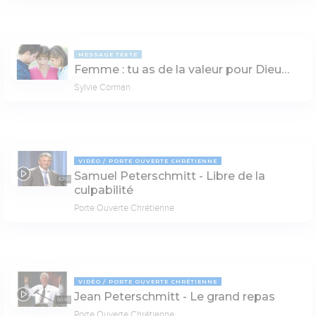
MESSAGE TEXTE
Femme : tu as de la valeur pour Dieu…
Sylvie Corman
VIDÉO
PORTE OUVERTE CHRÉTIENNE
Samuel Peterschmitt - Libre de la
62:01
culpabilité
Porte Ouverte Chrétienne
VIDÉO
PORTE OUVERTE CHRÉTIENNE
Jean Peterschmitt - Le grand repas
50:40
Porte Ouverte Chrétienne