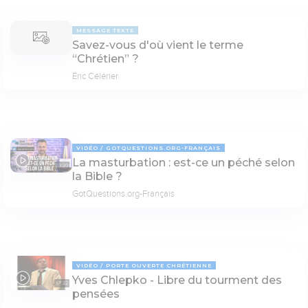
MESSAGE TEXTE
Savez-vous d'où vient le terme
“Chrétien” ?
Éric Célérier
VIDÉO
GOTQUESTIONS.ORG-FRANÇAIS
La masturbation : est-ce un péché selon
03:20
la Bible ?
GotQuestions.org-Français
VIDÉO
PORTE OUVERTE CHRÉTIENNE
Yves Chlepko - Libre du tourment des
57:22
pensées