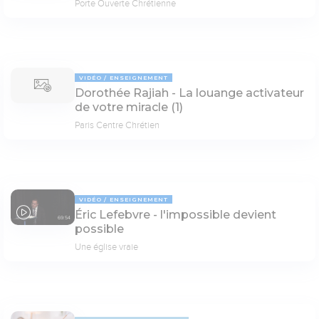
Porte Ouverte Chrétienne
VIDÉO
ENSEIGNEMENT
Dorothée Rajiah - La louange activateur
de votre miracle (1)
Paris Centre Chrétien
VIDÉO
ENSEIGNEMENT
Éric Lefebvre - l'impossible devient
69:54
possible
Une église vraie