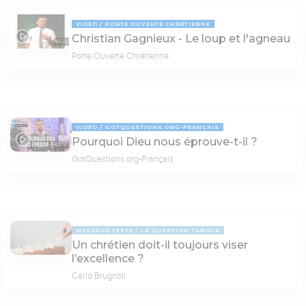
VIDÉO
PORTE OUVERTE CHRÉTIENNE
Christian Gagnieux - Le loup et l'agneau
35:22
Porte Ouverte Chrétienne
VIDÉO
GOTQUESTIONS.ORG-FRANÇAIS
Pourquoi Dieu nous éprouve-t-il ?
05:00
GotQuestions.org-Français
MESSAGE TEXTE
LA QUESTION TABOUE
Un chrétien doit-il toujours viser
l’excellence ?
Carlo Brugnoli