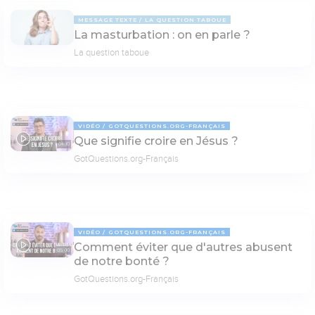
MESSAGE TEXTE
LA QUESTION TABOUE
La masturbation : on en parle ?
La question taboue
VIDÉO
GOTQUESTIONS.ORG-FRANÇAIS
Que signifie croire en Jésus ?
04:10
GotQuestions.org-Français
VIDÉO
GOTQUESTIONS.ORG-FRANÇAIS
Comment éviter que d'autres abusent
05:00
de notre bonté ?
GotQuestions.org-Français