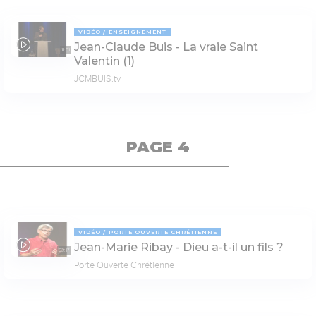
VIDÉO
ENSEIGNEMENT
Jean-Claude Buis - La vraie Saint
11:01
Valentin (1)
JCMBUIS.tv
PAGE 4
VIDÉO
PORTE OUVERTE CHRÉTIENNE
Jean-Marie Ribay - Dieu a-t-il un fils ?
53:17
Porte Ouverte Chrétienne