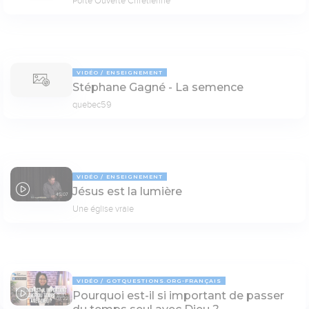
Porte Ouverte Chrétienne
VIDÉO
ENSEIGNEMENT
Stéphane Gagné - La semence
quebec59
VIDÉO
ENSEIGNEMENT
Jésus est la lumière
45:07
Une église vraie
VIDÉO
GOTQUESTIONS.ORG-FRANÇAIS
Pourquoi est-il si important de passer
03:22