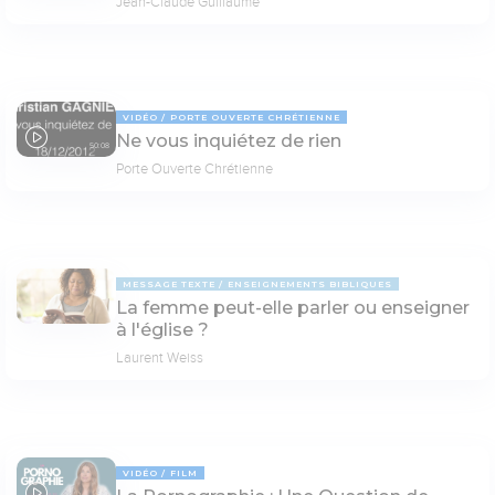
Jean-Claude Guillaume
VIDÉO
PORTE OUVERTE CHRÉTIENNE
Ne vous inquiétez de rien
50:08
Porte Ouverte Chrétienne
MESSAGE TEXTE
ENSEIGNEMENTS BIBLIQUES
La femme peut-elle parler ou enseigner
à l'église ?
Laurent Weiss
VIDÉO
FILM