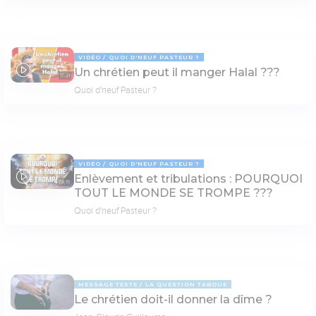
VIDÉO
QUOI D'NEUF PASTEUR ?
Un chrétien peut il manger Halal ???
17:21
Quoi d'neuf Pasteur ?
VIDÉO
QUOI D'NEUF PASTEUR ?
Enlèvement et tribulations : POURQUOI
78:19
TOUT LE MONDE SE TROMPE ???
Quoi d'neuf Pasteur ?
MESSAGE TEXTE
LA QUESTION TABOUE
Le chrétien doit-il donner la dîme ?