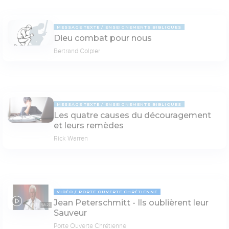
MESSAGE TEXTE
ENSEIGNEMENTS BIBLIQUES
Dieu combat pour nous
Bertrand Colpier
MESSAGE TEXTE
ENSEIGNEMENTS BIBLIQUES
Les quatre causes du découragement
et leurs remèdes
Rick Warren
VIDÉO
PORTE OUVERTE CHRÉTIENNE
Jean Peterschmitt - Ils oublièrent leur
58:27
Sauveur
Porte Ouverte Chrétienne