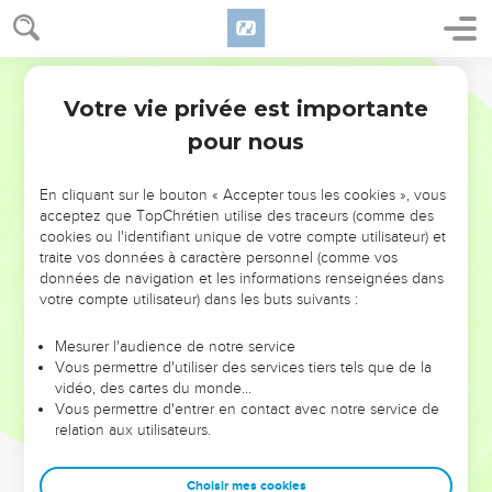
Votre vie privée est importante
pour nous
NE MANQUEZ PAS L’ÉVÉNEMENT
En cliquant sur le bouton « Accepter tous les cookies », vous
acceptez que TopChrétien utilise des traceurs (comme des
DE L’ANNÉE !
cookies ou l'identifiant unique de votre compte utilisateur) et
ET SI LEURS ERREURS POUVAIENT VOUS ÉVITER LES
traite vos données à caractère personnel (comme vos
VOTRES ?
données de navigation et les informations renseignées dans
votre compte utilisateur) dans les buts suivants :
On admire souvent les leaders pour leurs réussites, leur impact,
leur foi ou leur vision. Mais on voit moins les doutes, les erreurs
Mesurer l'audience de notre service
Vous permettre d'utiliser des services tiers tels que de la
et les saisons difficiles qu'ils ont traversés, alors même que ce
vidéo, des cartes du monde…
sont elles qui les ont façonnés.
Vous permettre d'entrer en contact avec notre service de
relation aux utilisateurs.
Dans cette conférence, leaders, entrepreneurs, et responsables
reviennent sur les erreurs marquantes de leur parcours et les
clés pour avancer avec plus de sagesse afin que leurs erreurs
Choisir mes cookies