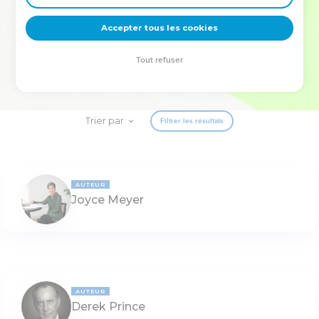
deviennent vos tremplins. Que vous guidiez un ministère, une
équipe, un groupe ou une famille, leur expérience est faite
Accepter tous les cookies
pour vous.
Tout refuser
Je découvre l’événement
Trier par
Filtrer les résultats
AUTEUR
Joyce Meyer
AUTEUR
Derek Prince