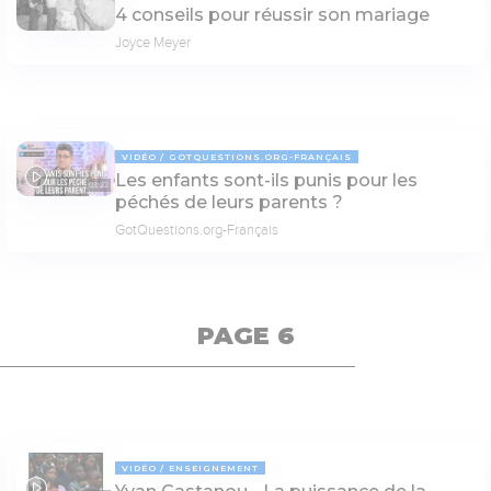
4 conseils pour réussir son mariage
Joyce Meyer
VIDÉO
GOTQUESTIONS.ORG-FRANÇAIS
Les enfants sont-ils punis pour les
03:22
péchés de leurs parents ?
GotQuestions.org-Français
PAGE 6
VIDÉO
ENSEIGNEMENT