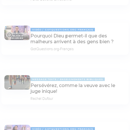
VIDÉO
GOTQUESTIONS.ORG-FRANÇAIS
Pourquoi Dieu permet-il que des
03:33
malheurs arrivent à des gens bien ?
GotQuestions.org-Français
MESSAGE TEXTE
ENSEIGNEMENTS BIBLIQUES
Persévérez, comme la veuve avec le
juge inique!
Rachel Dufour
VIDÉO
GOTQUESTIONS.ORG-FRANÇAIS