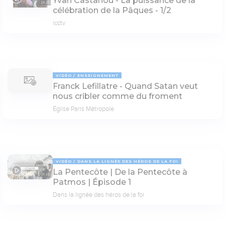
Yvan Castanou - La puissance de la
28:25
célébration de la Pâques - 1/2
icctv
VIDÉO
ENSEIGNEMENT
Franck Lefillatre - Quand Satan veut
nous cribler comme du froment
Église Paris Métropole
VIDÉO
DANS LA LIGNÉE DES HÉROS DE LA FOI
La Pentecôte | De la Pentecôte à
05:22
Patmos | Épisode 1
Dans la lignée des héros de la foi