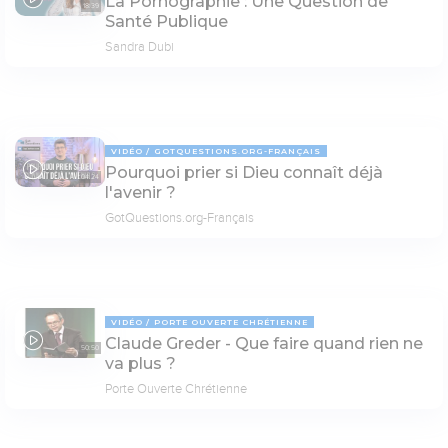
La Pornographie : Une Question de
18:39
Santé Publique
Sandra Dubi
VIDÉO
GOTQUESTIONS.ORG-FRANÇAIS
Pourquoi prier si Dieu connaît déjà
04:24
l'avenir ?
GotQuestions.org-Français
VIDÉO
PORTE OUVERTE CHRÉTIENNE
Claude Greder - Que faire quand rien ne
50:50
va plus ?
Porte Ouverte Chrétienne