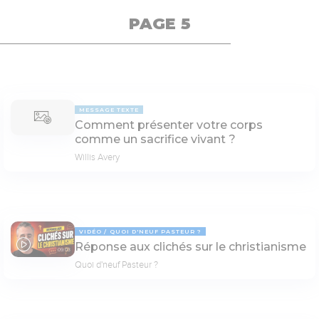
PAGE 5
MESSAGE TEXTE
Comment présenter votre corps
comme un sacrifice vivant ?
Willis Avery
VIDÉO
QUOI D'NEUF PASTEUR ?
Réponse aux clichés sur le christianisme
09:03
Quoi d'neuf Pasteur ?