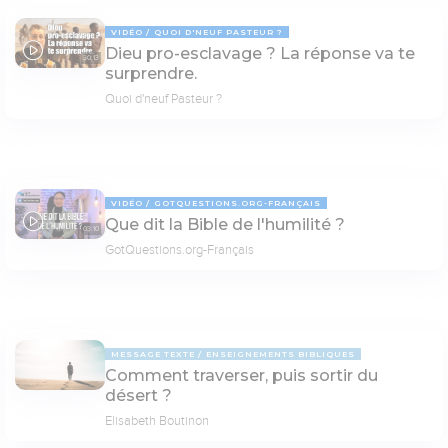
VIDÉO
QUOI D'NEUF PASTEUR ?
Dieu pro-esclavage ? La réponse va te
30:13
surprendre.
Quoi d'neuf Pasteur ?
VIDÉO
GOTQUESTIONS.ORG-FRANÇAIS
Que dit la Bible de l'humilité ?
03:10
GotQuestions.org-Français
MESSAGE TEXTE
ENSEIGNEMENTS BIBLIQUES
Comment traverser, puis sortir du
désert ?
Elisabeth Boutinon