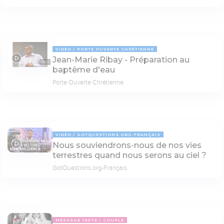
VIDÉO
PORTE OUVERTE CHRÉTIENNE
Jean-Marie Ribay - Préparation au
69:02
baptême d'eau
Porte Ouverte Chrétienne
VIDÉO
GOTQUESTIONS.ORG-FRANÇAIS
Nous souviendrons-nous de nos vies
02:31
terrestres quand nous serons au ciel ?
GotQuestions.org-Français
MESSAGE TEXTE
COUPLE