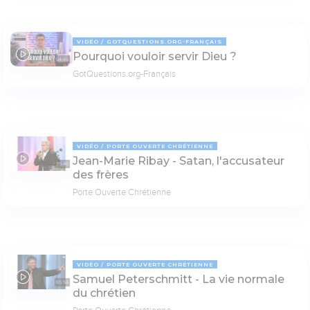
VIDÉO
GOTQUESTIONS.ORG-FRANÇAIS
Pourquoi vouloir servir Dieu ?
04:45
GotQuestions.org-Français
VIDÉO
PORTE OUVERTE CHRÉTIENNE
Jean-Marie Ribay - Satan, l'accusateur
35:46
des frères
Porte Ouverte Chrétienne
VIDÉO
PORTE OUVERTE CHRÉTIENNE
Samuel Peterschmitt - La vie normale
65:58
du chrétien