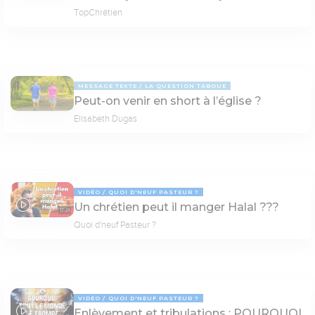
TopChrétien
MESSAGE TEXTE
LA QUESTION TABOUE
Peut-on venir en short à l’église ?
Elisabeth Dugas
VIDÉO
QUOI D'NEUF PASTEUR ?
Un chrétien peut il manger Halal ???
17:21
Quoi d'neuf Pasteur ?
VIDÉO
QUOI D'NEUF PASTEUR ?
Enlèvement et tribulations : POURQUOI