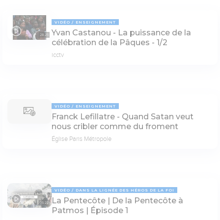
VIDÉO
ENSEIGNEMENT
Yvan Castanou - La puissance de la
28:25
célébration de la Pâques - 1/2
icctv
VIDÉO
ENSEIGNEMENT
Franck Lefillatre - Quand Satan veut
nous cribler comme du froment
Église Paris Métropole
VIDÉO
DANS LA LIGNÉE DES HÉROS DE LA FOI
La Pentecôte | De la Pentecôte à
05:22
Patmos | Épisode 1