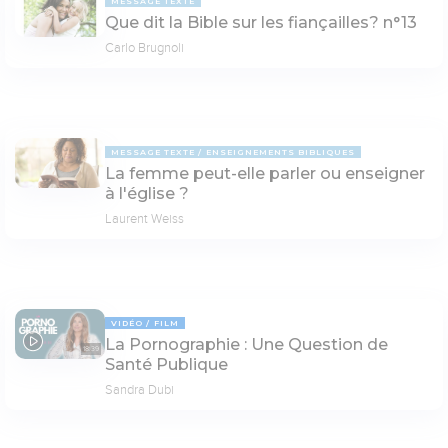
MESSAGE TEXTE
Que dit la Bible sur les fiançailles? n°13
Carlo Brugnoli
MESSAGE TEXTE
ENSEIGNEMENTS BIBLIQUES
La femme peut-elle parler ou enseigner
à l'église ?
Laurent Weiss
VIDÉO
FILM
La Pornographie : Une Question de
18:39
Santé Publique
Sandra Dubi