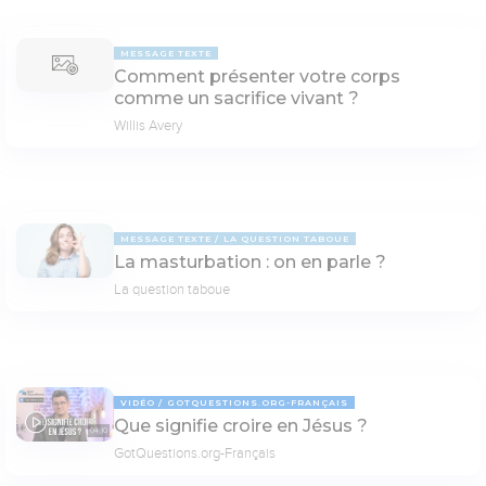
MESSAGE TEXTE
Comment présenter votre corps
comme un sacrifice vivant ?
Willis Avery
MESSAGE TEXTE
LA QUESTION TABOUE
La masturbation : on en parle ?
La question taboue
VIDÉO
GOTQUESTIONS.ORG-FRANÇAIS
Que signifie croire en Jésus ?
04:10
GotQuestions.org-Français