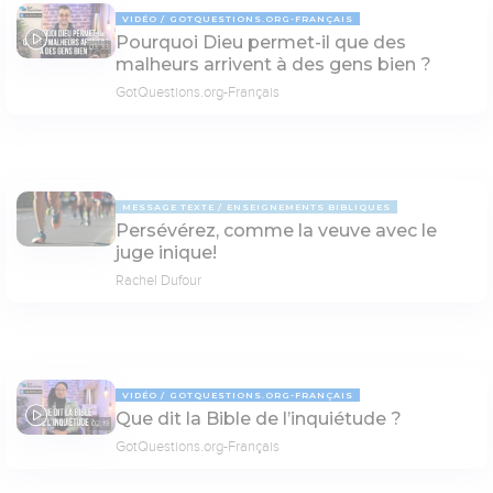
VIDÉO
GOTQUESTIONS.ORG-FRANÇAIS
Pourquoi Dieu permet-il que des
03:33
malheurs arrivent à des gens bien ?
GotQuestions.org-Français
MESSAGE TEXTE
ENSEIGNEMENTS BIBLIQUES
Persévérez, comme la veuve avec le
juge inique!
Rachel Dufour
VIDÉO
GOTQUESTIONS.ORG-FRANÇAIS
Que dit la Bible de l’inquiétude ?
02:19
GotQuestions.org-Français