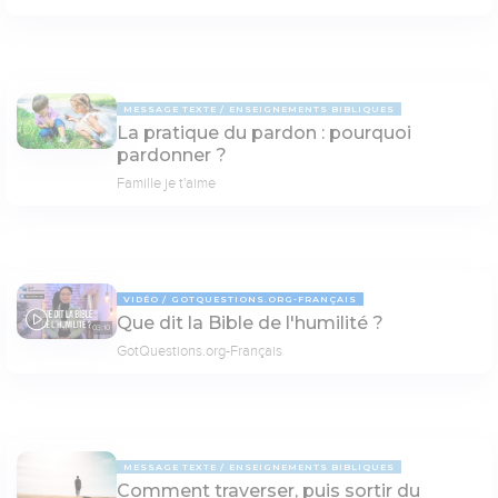
MESSAGE TEXTE
ENSEIGNEMENTS BIBLIQUES
La pratique du pardon : pourquoi
pardonner ?
Famille je t'aime
VIDÉO
GOTQUESTIONS.ORG-FRANÇAIS
Que dit la Bible de l'humilité ?
03:10
GotQuestions.org-Français
MESSAGE TEXTE
ENSEIGNEMENTS BIBLIQUES
Comment traverser, puis sortir du