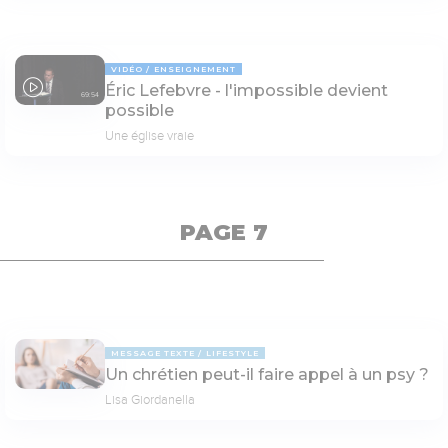
VIDÉO
ENSEIGNEMENT
Éric Lefebvre - l'impossible devient
69:54
possible
Une église vraie
PAGE 7
MESSAGE TEXTE
LIFESTYLE
Un chrétien peut-il faire appel à un psy ?
Lisa Giordanella