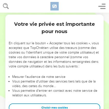
Votre vie privée est importante
pour nous
NE MANQUEZ PAS L’ÉVÉNEMENT
En cliquant sur le bouton « Accepter tous les cookies », vous
acceptez que TopChrétien utilise des traceurs (comme des
DE L’ANNÉE !
cookies ou l'identifiant unique de votre compte utilisateur) et
ET SI LEURS ERREURS POUVAIENT VOUS ÉVITER LES
traite vos données à caractère personnel (comme vos
VOTRES ?
données de navigation et les informations renseignées dans
votre compte utilisateur) dans les buts suivants :
On admire souvent les leaders pour leurs réussites, leur impact,
leur foi ou leur vision. Mais on voit moins les doutes, les erreurs
Mesurer l'audience de notre service
Vous permettre d'utiliser des services tiers tels que de la
et les saisons difficiles qu'ils ont traversés, alors même que ce
vidéo, des cartes du monde…
sont elles qui les ont façonnés.
Vous permettre d'entrer en contact avec notre service de
relation aux utilisateurs.
Dans cette conférence, leaders, entrepreneurs, et responsables
reviennent sur les erreurs marquantes de leur parcours et les
clés pour avancer avec plus de sagesse afin que leurs erreurs
Choisir mes cookies