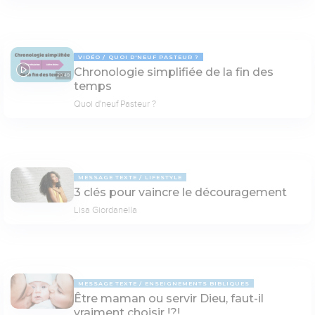
VIDÉO
QUOI D'NEUF PASTEUR ?
Chronologie simplifiée de la fin des
20:49
temps
Quoi d'neuf Pasteur ?
MESSAGE TEXTE
LIFESTYLE
3 clés pour vaincre le découragement
Lisa Giordanella
MESSAGE TEXTE
ENSEIGNEMENTS BIBLIQUES
Être maman ou servir Dieu, faut-il
vraiment choisir !?!