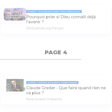
VIDÉO
GOTQUESTIONS.ORG-FRANÇAIS
Pourquoi prier si Dieu connaît déjà
04:24
l'avenir ?
GotQuestions.org-Français
PAGE 4
VIDÉO
PORTE OUVERTE CHRÉTIENNE
Claude Greder - Que faire quand rien ne
50:50
va plus ?
Porte Ouverte Chrétienne