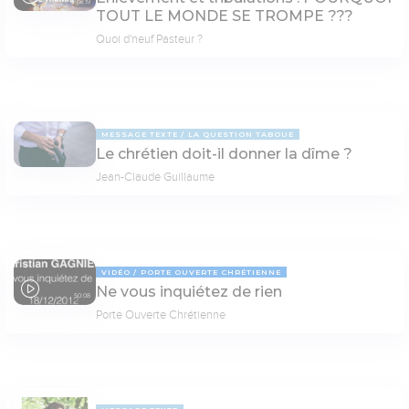
78:19
TOUT LE MONDE SE TROMPE ???
Quoi d'neuf Pasteur ?
MESSAGE TEXTE
LA QUESTION TABOUE
Le chrétien doit-il donner la dîme ?
Jean-Claude Guillaume
VIDÉO
PORTE OUVERTE CHRÉTIENNE
Ne vous inquiétez de rien
50:08
Porte Ouverte Chrétienne