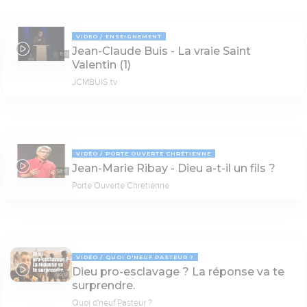
VIDÉO
ENSEIGNEMENT
Jean-Claude Buis - La vraie Saint
11:01
Valentin (1)
JCMBUIS.tv
VIDÉO
PORTE OUVERTE CHRÉTIENNE
Jean-Marie Ribay - Dieu a-t-il un fils ?
53:17
Porte Ouverte Chrétienne
VIDÉO
QUOI D'NEUF PASTEUR ?
Dieu pro-esclavage ? La réponse va te
30:13
surprendre.
Quoi d'neuf Pasteur ?