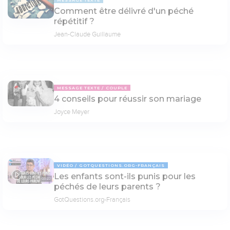
Comment être délivré d'un péché
répétitif ?
Jean-Claude Guillaume
MESSAGE TEXTE
COUPLE
4 conseils pour réussir son mariage
Joyce Meyer
VIDÉO
GOTQUESTIONS.ORG-FRANÇAIS
Les enfants sont-ils punis pour les
03:22
péchés de leurs parents ?
GotQuestions.org-Français