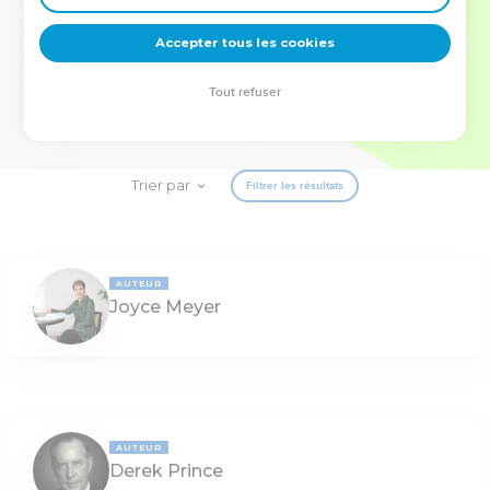
deviennent vos tremplins. Que vous guidiez un ministère, une
équipe, un groupe ou une famille, leur expérience est faite
Accepter tous les cookies
pour vous.
Tout refuser
Je découvre l’événement
Trier par
Filtrer les résultats
AUTEUR
Joyce Meyer
AUTEUR
Derek Prince