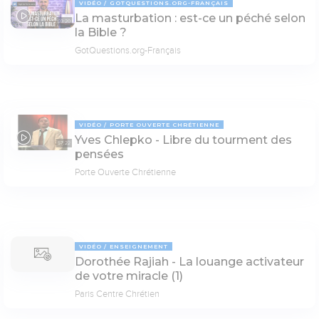
VIDÉO
GOTQUESTIONS.ORG-FRANÇAIS
La masturbation : est-ce un péché selon
03:20
la Bible ?
GotQuestions.org-Français
VIDÉO
PORTE OUVERTE CHRÉTIENNE
Yves Chlepko - Libre du tourment des
57:22
pensées
Porte Ouverte Chrétienne
VIDÉO
ENSEIGNEMENT
Dorothée Rajiah - La louange activateur
de votre miracle (1)
Paris Centre Chrétien