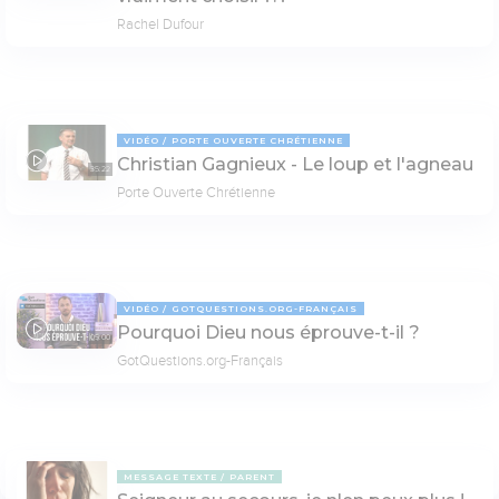
Rachel Dufour
VIDÉO
PORTE OUVERTE CHRÉTIENNE
Christian Gagnieux - Le loup et l'agneau
35:22
Porte Ouverte Chrétienne
VIDÉO
GOTQUESTIONS.ORG-FRANÇAIS
Pourquoi Dieu nous éprouve-t-il ?
05:00
GotQuestions.org-Français
MESSAGE TEXTE
PARENT