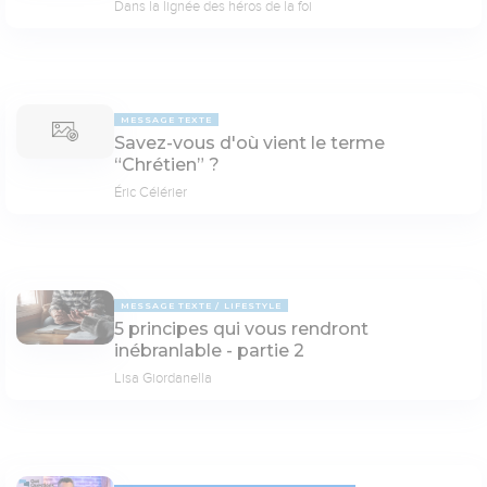
Dans la lignée des héros de la foi
MESSAGE TEXTE
Savez-vous d'où vient le terme
“Chrétien” ?
Éric Célérier
MESSAGE TEXTE
LIFESTYLE
5 principes qui vous rendront
inébranlable - partie 2
Lisa Giordanella