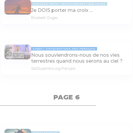
MESSAGE TEXTE
ENSEIGNEMENTS BIBLIQUES
Je DOIS porter ma croix ...
Elisabeth Dugas
VIDÉO
GOTQUESTIONS.ORG-FRANÇAIS
Nous souviendrons-nous de nos vies
02:31
terrestres quand nous serons au ciel ?
GotQuestions.org-Français
PAGE 6
MESSAGE TEXTE