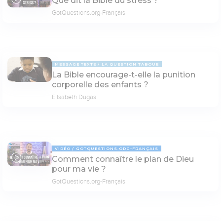
Que dit la Bible du stress ?
08:37
GotQuestions.org-Français
MESSAGE TEXTE
LA QUESTION TABOUE
La Bible encourage-t-elle la punition
corporelle des enfants ?
Elisabeth Dugas
VIDÉO
GOTQUESTIONS.ORG-FRANÇAIS
Comment connaître le plan de Dieu
04:46
pour ma vie ?
GotQuestions.org-Français