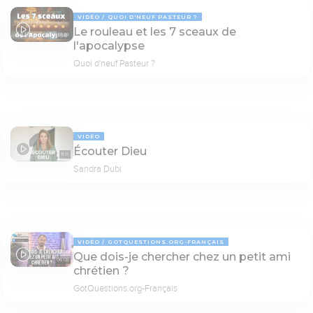
VIDÉO
QUOI D'NEUF PASTEUR ?
Le rouleau et les 7 sceaux de
17:03
l'apocalypse
Quoi d'neuf Pasteur ?
VIDÉO
Écouter Dieu
11:17
Sandra Dubi
VIDÉO
GOTQUESTIONS.ORG-FRANÇAIS
Que dois-je chercher chez un petit ami
06:08
chrétien ?
GotQuestions.org-Français