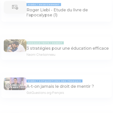
VIDÉO
ENSEIGNEMENT
Roger Liebi - Etude du livre de
l'apocalypse (1)
MESSAGE TEXTE
PARENT
3 stratégies pour une éducation efficace
Naomi Charbonneau
VIDÉO
GOTQUESTIONS.ORG-FRANÇAIS
A-t-on jamais le droit de mentir ?
03:08
GotQuestions.org-Français