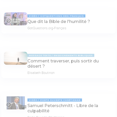
VIDÉO
GOTQUESTIONS.ORG-FRANÇAIS
Que dit la Bible de l'humilité ?
03:10
GotQuestions.org-Français
MESSAGE TEXTE
ENSEIGNEMENTS BIBLIQUES
Comment traverser, puis sortir du
désert ?
Elisabeth Boutinon
VIDÉO
PORTE OUVERTE CHRÉTIENNE
Samuel Peterschmitt - Libre de la
62:01
culpabilité