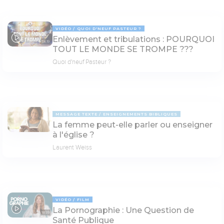
VIDÉO
QUOI D'NEUF PASTEUR ?
Enlèvement et tribulations : POURQUOI
78:19
TOUT LE MONDE SE TROMPE ???
Quoi d'neuf Pasteur ?
MESSAGE TEXTE
ENSEIGNEMENTS BIBLIQUES
La femme peut-elle parler ou enseigner
à l'église ?
Laurent Weiss
VIDÉO
FILM
La Pornographie : Une Question de
18:39
Santé Publique