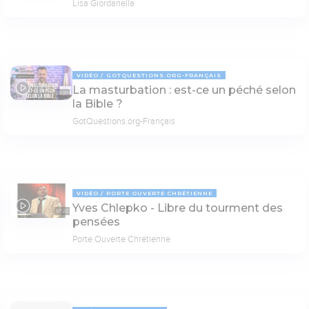
Lisa Giordanella
VIDÉO
GOTQUESTIONS.ORG-FRANÇAIS
La masturbation : est-ce un péché selon
03:20
la Bible ?
GotQuestions.org-Français
VIDÉO
PORTE OUVERTE CHRÉTIENNE
Yves Chlepko - Libre du tourment des
57:22
pensées
Porte Ouverte Chrétienne