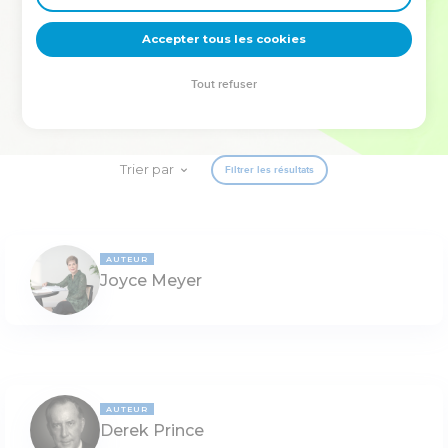
deviennent vos tremplins. Que vous guidiez un ministère, une
équipe, un groupe ou une famille, leur expérience est faite
Accepter tous les cookies
pour vous.
Tout refuser
Je découvre l’événement
Trier par
Filtrer les résultats
AUTEUR
Joyce Meyer
AUTEUR
Derek Prince