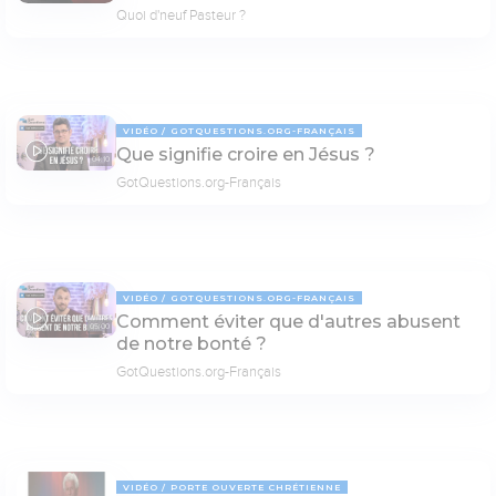
Quoi d'neuf Pasteur ?
VIDÉO
GOTQUESTIONS.ORG-FRANÇAIS
Que signifie croire en Jésus ?
04:10
GotQuestions.org-Français
VIDÉO
GOTQUESTIONS.ORG-FRANÇAIS
Comment éviter que d'autres abusent
05:00
de notre bonté ?
GotQuestions.org-Français
VIDÉO
PORTE OUVERTE CHRÉTIENNE