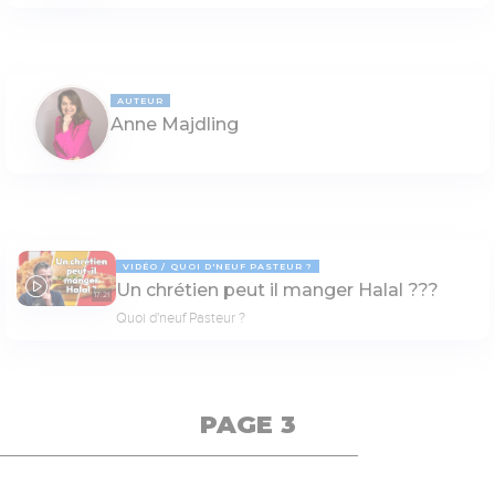
AUTEUR
Anne Majdling
VIDÉO
QUOI D'NEUF PASTEUR ?
Un chrétien peut il manger Halal ???
17:21
Quoi d'neuf Pasteur ?
PAGE 3