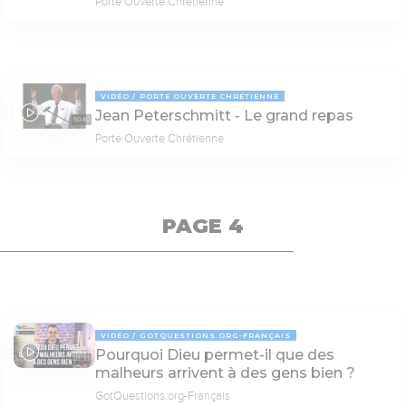
Porte Ouverte Chrétienne
VIDÉO
PORTE OUVERTE CHRÉTIENNE
Jean Peterschmitt - Le grand repas
50:40
Porte Ouverte Chrétienne
PAGE 4
VIDÉO
GOTQUESTIONS.ORG-FRANÇAIS
Pourquoi Dieu permet-il que des
03:33
malheurs arrivent à des gens bien ?
GotQuestions.org-Français