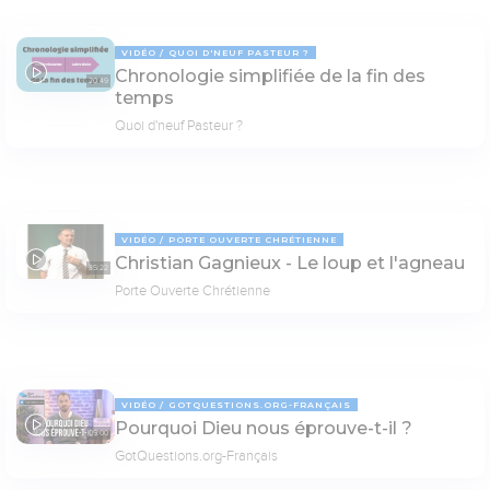
VIDÉO
QUOI D'NEUF PASTEUR ?
Chronologie simplifiée de la fin des
20:49
temps
Quoi d'neuf Pasteur ?
VIDÉO
PORTE OUVERTE CHRÉTIENNE
Christian Gagnieux - Le loup et l'agneau
35:22
Porte Ouverte Chrétienne
VIDÉO
GOTQUESTIONS.ORG-FRANÇAIS
Pourquoi Dieu nous éprouve-t-il ?
05:00
GotQuestions.org-Français