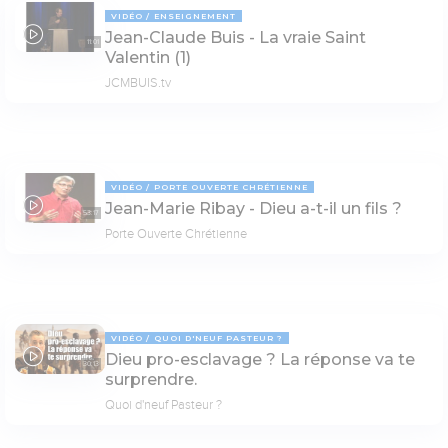
VIDÉO
ENSEIGNEMENT
Jean-Claude Buis - La vraie Saint
11:01
Valentin (1)
JCMBUIS.tv
VIDÉO
PORTE OUVERTE CHRÉTIENNE
Jean-Marie Ribay - Dieu a-t-il un fils ?
53:17
Porte Ouverte Chrétienne
VIDÉO
QUOI D'NEUF PASTEUR ?
Dieu pro-esclavage ? La réponse va te
30:13
surprendre.
Quoi d'neuf Pasteur ?