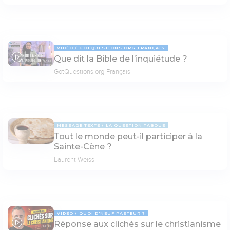
VIDÉO
GOTQUESTIONS.ORG-FRANÇAIS
Que dit la Bible de l’inquiétude ?
02:19
GotQuestions.org-Français
MESSAGE TEXTE
LA QUESTION TABOUE
Tout le monde peut-il participer à la
Sainte-Cène ?
Laurent Weiss
VIDÉO
QUOI D'NEUF PASTEUR ?
Réponse aux clichés sur le christianisme
09:03