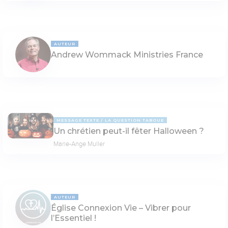
AUTEUR
Andrew Wommack Ministries France
MESSAGE TEXTE
LA QUESTION TABOUE
Un chrétien peut-il fêter Halloween ?
Marie-Ange Muller
AUTEUR
Église Connexion Vie – Vibrer pour
l’Essentiel !