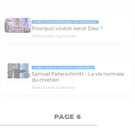
VIDÉO
GOTQUESTIONS.ORG-FRANÇAIS
Pourquoi vouloir servir Dieu ?
04:45
GotQuestions.org-Français
VIDÉO
PORTE OUVERTE CHRÉTIENNE
Samuel Peterschmitt - La vie normale
65:58
du chrétien
Porte Ouverte Chrétienne
PAGE 6