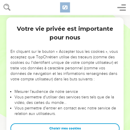
Votre vie privée est importante
pour nous
NE MANQUEZ PAS L’ÉVÉNEMENT
En cliquant sur le bouton « Accepter tous les cookies », vous
acceptez que TopChrétien utilise des traceurs (comme des
DE L’ANNÉE !
cookies ou l'identifiant unique de votre compte utilisateur) et
ET SI LEURS ERREURS POUVAIENT VOUS ÉVITER LES
traite vos données à caractère personnel (comme vos
VOTRES ?
données de navigation et les informations renseignées dans
votre compte utilisateur) dans les buts suivants :
On admire souvent les leaders pour leurs réussites, leur impact,
leur foi ou leur vision. Mais on voit moins les doutes, les erreurs
Mesurer l'audience de notre service
Vous permettre d'utiliser des services tiers tels que de la
et les saisons difficiles qu'ils ont traversés, alors même que ce
vidéo, des cartes du monde…
sont elles qui les ont façonnés.
Vous permettre d'entrer en contact avec notre service de
relation aux utilisateurs.
Dans cette conférence, leaders, entrepreneurs, et responsables
reviennent sur les erreurs marquantes de leur parcours et les
clés pour avancer avec plus de sagesse afin que leurs erreurs
Choisir mes cookies