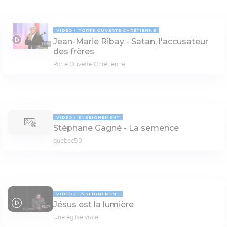
VIDÉO
PORTE OUVERTE CHRÉTIENNE
Jean-Marie Ribay - Satan, l'accusateur
35:46
des frères
Porte Ouverte Chrétienne
VIDÉO
ENSEIGNEMENT
Stéphane Gagné - La semence
quebec59
VIDÉO
ENSEIGNEMENT
Jésus est la lumière
45:07
Une église vraie