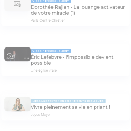
VIDÉO
ENSEIGNEMENT
Dorothée Rajiah - La louange activateur
de votre miracle (1)
Paris Centre Chrétien
VIDÉO
ENSEIGNEMENT
Éric Lefebvre - l'impossible devient
69:54
possible
Une église vraie
MESSAGE TEXTE
ENSEIGNEMENTS BIBLIQUES
Vivre pleinement sa vie en priant !
Joyce Meyer