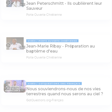
Jean Peterschmitt - Ils oublièrent leur
58:27
Sauveur
Porte Ouverte Chrétienne
VIDÉO
PORTE OUVERTE CHRÉTIENNE
Jean-Marie Ribay - Préparation au
69:02
baptême d'eau
Porte Ouverte Chrétienne
VIDÉO
GOTQUESTIONS.ORG-FRANÇAIS
Nous souviendrons-nous de nos vies
02:31
terrestres quand nous serons au ciel ?
GotQuestions.org-Français