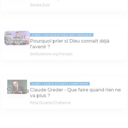
Sandra Dubi
VIDÉO
GOTQUESTIONS.ORG-FRANÇAIS
Pourquoi prier si Dieu connaît déjà
04:24
l'avenir ?
GotQuestions.org-Français
VIDÉO
PORTE OUVERTE CHRÉTIENNE
Claude Greder - Que faire quand rien ne
50:50
va plus ?
Porte Ouverte Chrétienne