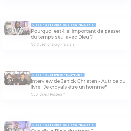
VIDÉO
GOTQUESTIONS.ORG-FRANÇAIS
Pourquoi est-il si important de passer
03:22
du temps seul avec Dieu ?
GotQuestions.org-Français
VIDÉO
QUOI D'NEUF PASTEUR ?
Interview de Janick Christen - Autrice du
52:16
livre "Je croyais être un homme"
Quoi d'neuf Pasteur ?
VIDÉO
GOTQUESTIONS.ORG-FRANÇAIS