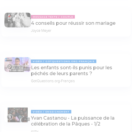
MESSAGE TEXTE
COUPLE
4 conseils pour réussir son mariage
Joyce Meyer
VIDÉO
GOTQUESTIONS.ORG-FRANÇAIS
Les enfants sont-ils punis pour les
03:22
péchés de leurs parents ?
GotQuestions.org-Français
VIDÉO
ENSEIGNEMENT
Yvan Castanou - La puissance de la
28:25
célébration de la Pâques - 1/2
icctv