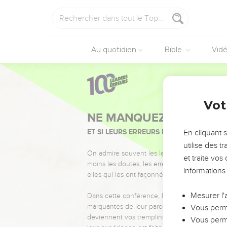
Au quotidien
Bible
Vid
Vot
NE MANQUEZ PAS L’ÉVÉ
ET SI LEURS ERREURS POUVAIENT VOUS 
En cliquant 
utilise des 
On admire souvent les leaders pour leurs réussi
et traite vo
moins les doutes, les erreurs et les saisons di
informations
elles qui les ont façonnés.
Mesurer l'
Dans cette conférence, leaders, entrepreneur
marquantes de leur parcours et les clés pour
Vous perme
deviennent vos tremplins. Que vous guidiez 
Vous perme