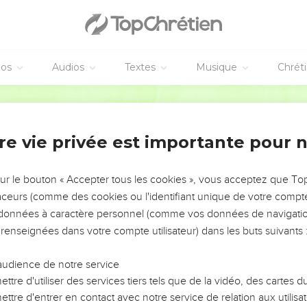
éos
Audios
Textes
Musique
Chrét
re vie privée est importante pour 
NEMENT DE L’ANNÉE !
ÉVITER LES VOTRES ?
sur le bouton « Accepter tous les cookies », vous acceptez que T
traceurs (comme des cookies ou l'identifiant unique de votre compte 
tes, leur impact, leur foi ou leur vision. Mais on voit
s données à caractère personnel (comme vos données de navigatio
fficiles qu'ils ont traversés, alors même que ce sont
 renseignées dans votre compte utilisateur) dans les buts suivants 
audience de notre service
s, et responsables reviennent sur les erreurs
 avancer avec plus de sagesse afin que leurs erreurs
ttre d'utiliser des services tiers tels que de la vidéo, des cartes
un ministère, une équipe, un groupe ou une famille,
ttre d'entrer en contact avec notre service de relation aux utilisat