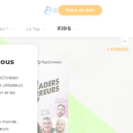
Faire un don
ien ?
Le Top
FERMER
nous
opChrétien
utilisateur)
n et les
:
 du monde…
eurs.