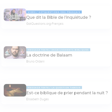
VIDÉO
GOTQUESTIONS.ORG-FRANÇAIS
Que dit la Bible de l’inquiétude ?
02:19
GotQuestions.org-Français
MESSAGE TEXTE
ENSEIGNEMENTS BIBLIQUES
La doctrine de Balaam
Bruno Oldani
MESSAGE TEXTE
LA QUESTION TABOUE
Est-ce biblique de prier pendant la nuit ?
Elisabeth Dugas