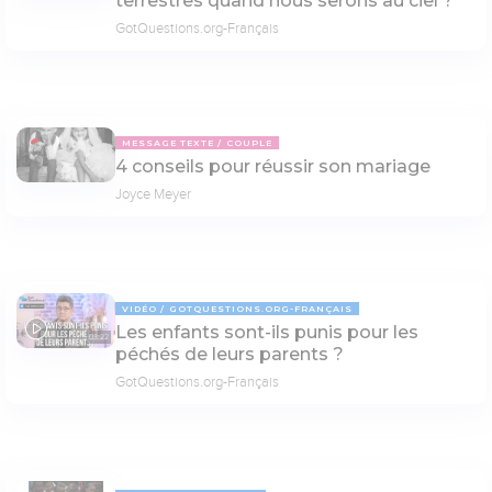
terrestres quand nous serons au ciel ?
GotQuestions.org-Français
MESSAGE TEXTE
COUPLE
4 conseils pour réussir son mariage
Joyce Meyer
VIDÉO
GOTQUESTIONS.ORG-FRANÇAIS
Les enfants sont-ils punis pour les
03:22
péchés de leurs parents ?
GotQuestions.org-Français