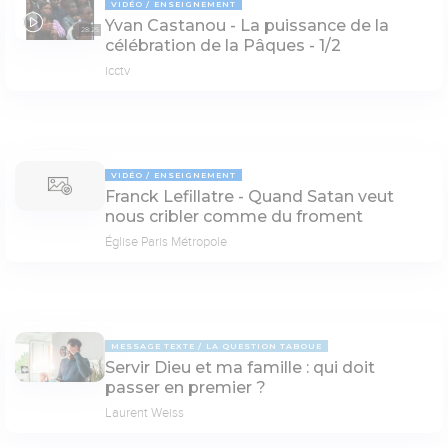
VIDÉO
ENSEIGNEMENT
Yvan Castanou - La puissance de la
28:25
célébration de la Pâques - 1/2
icctv
VIDÉO
ENSEIGNEMENT
Franck Lefillatre - Quand Satan veut
nous cribler comme du froment
Église Paris Métropole
MESSAGE TEXTE
LA QUESTION TABOUE
Servir Dieu et ma famille : qui doit
passer en premier ?
Laurent Weiss