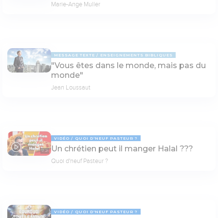
Marie-Ange Muller
MESSAGE TEXTE
ENSEIGNEMENTS BIBLIQUES
"Vous êtes dans le monde, mais pas du
monde"
Jean Loussaut
VIDÉO
QUOI D'NEUF PASTEUR ?
Un chrétien peut il manger Halal ???
17:21
Quoi d'neuf Pasteur ?
VIDÉO
QUOI D'NEUF PASTEUR ?