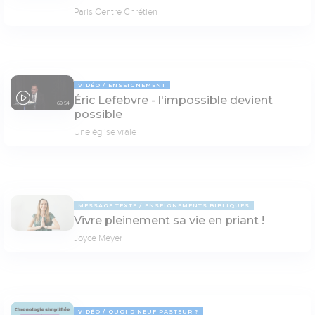
Paris Centre Chrétien
VIDÉO
ENSEIGNEMENT
Éric Lefebvre - l'impossible devient
69:54
possible
Une église vraie
MESSAGE TEXTE
ENSEIGNEMENTS BIBLIQUES
Vivre pleinement sa vie en priant !
Joyce Meyer
VIDÉO
QUOI D'NEUF PASTEUR ?