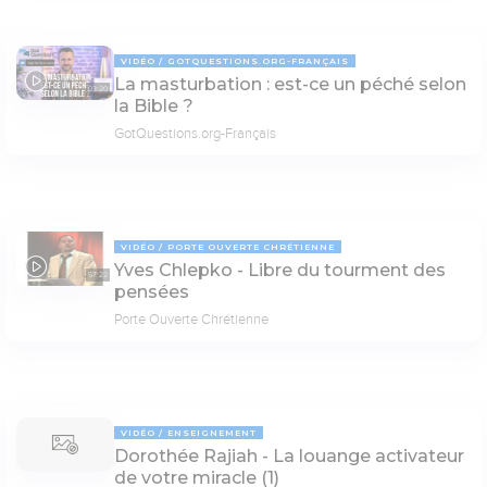
VIDÉO
GOTQUESTIONS.ORG-FRANÇAIS
La masturbation : est-ce un péché selon
03:20
la Bible ?
GotQuestions.org-Français
VIDÉO
PORTE OUVERTE CHRÉTIENNE
Yves Chlepko - Libre du tourment des
57:22
pensées
Porte Ouverte Chrétienne
VIDÉO
ENSEIGNEMENT
Dorothée Rajiah - La louange activateur
de votre miracle (1)