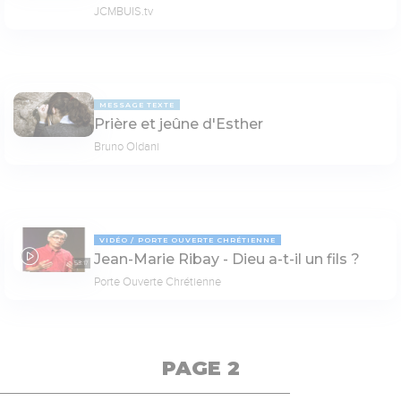
JCMBUIS.tv
MESSAGE TEXTE
Prière et jeûne d'Esther
Bruno Oldani
VIDÉO
PORTE OUVERTE CHRÉTIENNE
Jean-Marie Ribay - Dieu a-t-il un fils ?
53:17
Porte Ouverte Chrétienne
PAGE 2