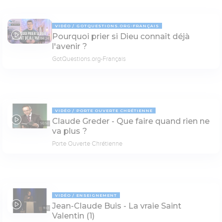
VIDÉO
GOTQUESTIONS.ORG-FRANÇAIS
Pourquoi prier si Dieu connaît déjà
04:24
l'avenir ?
GotQuestions.org-Français
VIDÉO
PORTE OUVERTE CHRÉTIENNE
Claude Greder - Que faire quand rien ne
50:50
va plus ?
Porte Ouverte Chrétienne
VIDÉO
ENSEIGNEMENT
Jean-Claude Buis - La vraie Saint
11:01
Valentin (1)