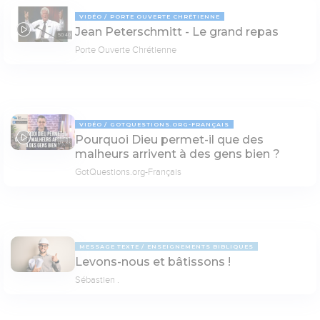
VIDÉO
PORTE OUVERTE CHRÉTIENNE
Jean Peterschmitt - Le grand repas
50:40
Porte Ouverte Chrétienne
VIDÉO
GOTQUESTIONS.ORG-FRANÇAIS
Pourquoi Dieu permet-il que des
03:33
malheurs arrivent à des gens bien ?
GotQuestions.org-Français
MESSAGE TEXTE
ENSEIGNEMENTS BIBLIQUES
Levons-nous et bâtissons !
Sébastien .