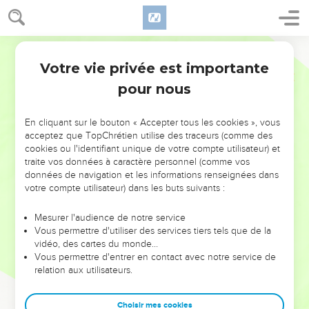
Votre vie privée est importante
pour nous
NE MANQUEZ PAS L’ÉVÉNEMENT
En cliquant sur le bouton « Accepter tous les cookies », vous
acceptez que TopChrétien utilise des traceurs (comme des
DE L’ANNÉE !
cookies ou l'identifiant unique de votre compte utilisateur) et
ET SI LEURS ERREURS POUVAIENT VOUS ÉVITER LES
traite vos données à caractère personnel (comme vos
VOTRES ?
données de navigation et les informations renseignées dans
votre compte utilisateur) dans les buts suivants :
On admire souvent les leaders pour leurs réussites, leur impact,
leur foi ou leur vision. Mais on voit moins les doutes, les erreurs
Mesurer l'audience de notre service
Vous permettre d'utiliser des services tiers tels que de la
et les saisons difficiles qu'ils ont traversés, alors même que ce
vidéo, des cartes du monde…
sont elles qui les ont façonnés.
Vous permettre d'entrer en contact avec notre service de
relation aux utilisateurs.
Dans cette conférence, leaders, entrepreneurs, et responsables
reviennent sur les erreurs marquantes de leur parcours et les
clés pour avancer avec plus de sagesse afin que leurs erreurs
Choisir mes cookies