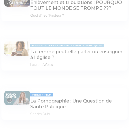
Enlèvement et tribulations : POURQUOI
78:19
TOUT LE MONDE SE TROMPE ???
Quoi d'neuf Pasteur ?
MESSAGE TEXTE
ENSEIGNEMENTS BIBLIQUES
La femme peut-elle parler ou enseigner
à l'église ?
Laurent Weiss
VIDÉO
FILM
La Pornographie : Une Question de
18:39
Santé Publique
Sandra Dubi