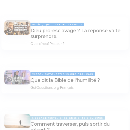
VIDÉO
QUOI D'NEUF PASTEUR ?
Dieu pro-esclavage ? La réponse va te
30:13
surprendre.
Quoi d'neuf Pasteur ?
VIDÉO
GOTQUESTIONS.ORG-FRANÇAIS
Que dit la Bible de l'humilité ?
03:10
GotQuestions.org-Français
MESSAGE TEXTE
ENSEIGNEMENTS BIBLIQUES
Comment traverser, puis sortir du
désert ?