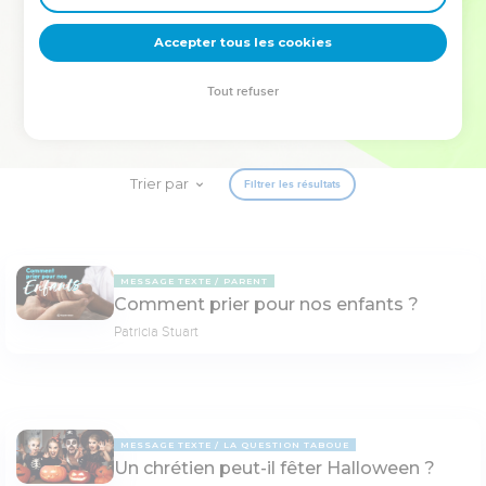
deviennent vos tremplins. Que vous guidiez un ministère, une
équipe, un groupe ou une famille, leur expérience est faite
Accepter tous les cookies
pour vous.
Tout refuser
Je découvre l’événement
Trier par
Filtrer les résultats
MESSAGE TEXTE
PARENT
Comment prier pour nos enfants ?
Patricia Stuart
MESSAGE TEXTE
LA QUESTION TABOUE
Un chrétien peut-il fêter Halloween ?