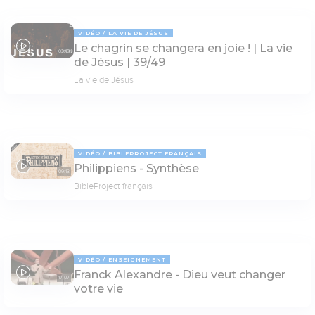
VIDÉO
LA VIE DE JÉSUS
Le chagrin se changera en joie ! | La vie
03:10
de Jésus | 39/49
La vie de Jésus
VIDÉO
BIBLEPROJECT FRANÇAIS
Philippiens - Synthèse
09:13
BibleProject français
VIDÉO
ENSEIGNEMENT
Franck Alexandre - Dieu veut changer
17:07
votre vie