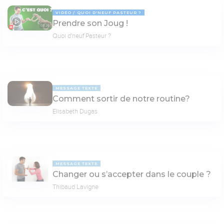
VIDÉO
QUOI D'NEUF PASTEUR ?
Prendre son Joug !
03:26
Quoi d'neuf Pasteur ?
MESSAGE TEXTE
Comment sortir de notre routine?
Elisabeth Dugas
MESSAGE TEXTE
Changer ou s’accepter dans le couple ?
Thibaud Lavigne