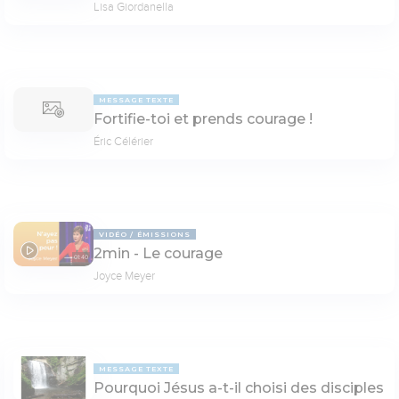
Lisa Giordanella
MESSAGE TEXTE
Fortifie-toi et prends courage !
Éric Célérier
VIDÉO
ÉMISSIONS
2min - Le courage
01:40
Joyce Meyer
MESSAGE TEXTE
Pourquoi Jésus a-t-il choisi des disciples