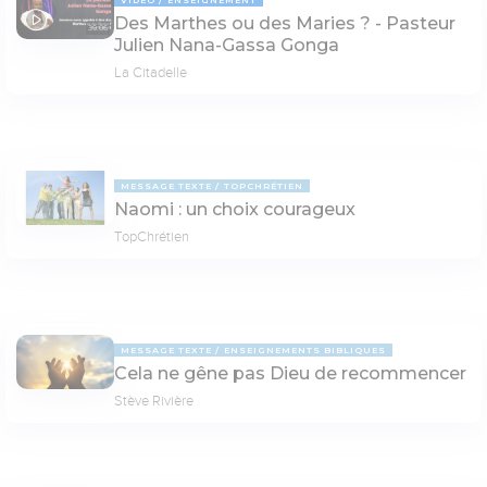
Des Marthes ou des Maries ? - Pasteur
39:06
Julien Nana-Gassa Gonga
La Citadelle
MESSAGE TEXTE
TOPCHRÉTIEN
Naomi : un choix courageux
TopChrétien
MESSAGE TEXTE
ENSEIGNEMENTS BIBLIQUES
Cela ne gêne pas Dieu de recommencer
Stève Rivière