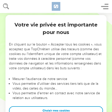
Votre vie privée est importante
pour nous
NE MANQUEZ PAS L’ÉVÉNEMENT
En cliquant sur le bouton « Accepter tous les cookies », vous
acceptez que TopChrétien utilise des traceurs (comme des
DE L’ANNÉE !
cookies ou l'identifiant unique de votre compte utilisateur) et
ET SI LEURS ERREURS POUVAIENT VOUS ÉVITER LES
traite vos données à caractère personnel (comme vos
VOTRES ?
données de navigation et les informations renseignées dans
votre compte utilisateur) dans les buts suivants :
On admire souvent les leaders pour leurs réussites, leur impact,
leur foi ou leur vision. Mais on voit moins les doutes, les erreurs
Mesurer l'audience de notre service
Vous permettre d'utiliser des services tiers tels que de la
et les saisons difficiles qu'ils ont traversés, alors même que ce
vidéo, des cartes du monde…
sont elles qui les ont façonnés.
Vous permettre d'entrer en contact avec notre service de
relation aux utilisateurs.
Dans cette conférence, leaders, entrepreneurs, et responsables
reviennent sur les erreurs marquantes de leur parcours et les
clés pour avancer avec plus de sagesse afin que leurs erreurs
Choisir mes cookies