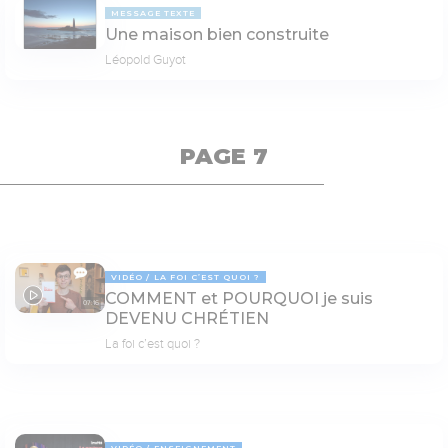
MESSAGE TEXTE
Une maison bien construite
Léopold Guyot
PAGE 7
VIDÉO
LA FOI C’EST QUOI ?
COMMENT et POURQUOI je suis
07:16
DEVENU CHRÉTIEN
La foi c’est quoi ?
VIDÉO
ENSEIGNEMENT