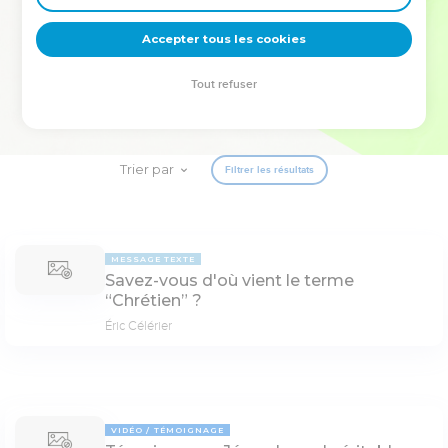
deviennent vos tremplins. Que vous guidiez un ministère, une
équipe, un groupe ou une famille, leur expérience est faite
Accepter tous les cookies
pour vous.
Tout refuser
Je découvre l’événement
Trier par
Filtrer les résultats
MESSAGE TEXTE
Savez-vous d'où vient le terme
“Chrétien” ?
Éric Célérier
VIDÉO
TÉMOIGNAGE