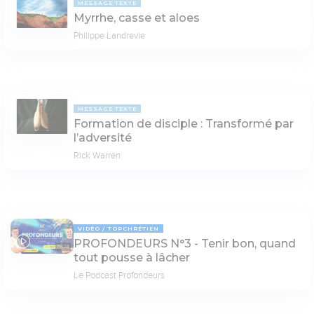
MESSAGE TEXTE
Myrrhe, casse et aloes
Philippe Landrevie
MESSAGE TEXTE
Formation de disciple : Transformé par
l’adversité
Rick Warren
VIDÉO
TOPCHRÉTIEN
PROFONDEURS N°3 - Tenir bon, quand
78:24
tout pousse à lâcher
Le Podcast Profondeurs