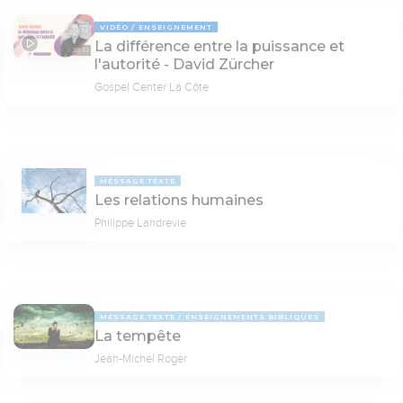
VIDÉO
ENSEIGNEMENT
La différence entre la puissance et
38:32
l'autorité - David Zürcher
Gospel Center La Côte
MESSAGE TEXTE
Les relations humaines
Philippe Landrevie
MESSAGE TEXTE
ENSEIGNEMENTS BIBLIQUES
La tempête
Jean-Michel Roger