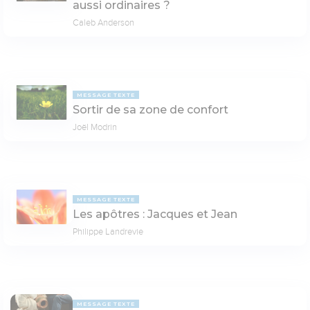
aussi ordinaires ?
Caleb Anderson
MESSAGE TEXTE
Sortir de sa zone de confort
Joël Modrin
MESSAGE TEXTE
Les apôtres : Jacques et Jean
Philippe Landrevie
MESSAGE TEXTE