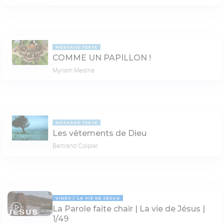
MESSAGE TEXTE
COMME UN PAPILLON !
Myriam Medina
MESSAGE TEXTE
Les vêtements de Dieu
Bertrand Colpier
VIDÉO
LA VIE DE JÉSUS
La Parole faite chair | La vie de Jésus |
04:35
1/49