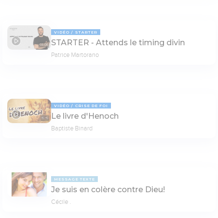
VIDÉO
STARTER
STARTER - Attends le timing divin
03:06
Patrice Martorano
VIDÉO
CRISE DE FOI
Le livre d'Henoch
15:15
Baptiste Binard
MESSAGE TEXTE
Je suis en colère contre Dieu!
Cécile .