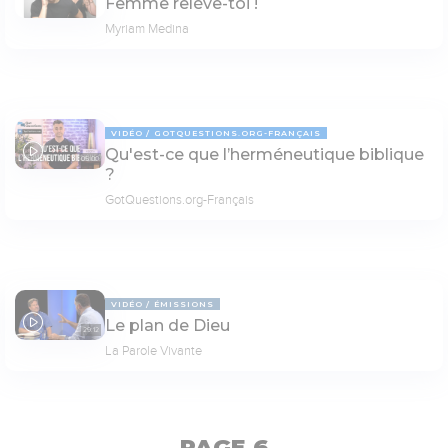
Femme relève-toi !
Myriam Medina
VIDÉO
GOTQUESTIONS.ORG-FRANÇAIS
Qu'est-ce que l’herméneutique biblique
05:00
?
GotQuestions.org-Français
VIDÉO
ÉMISSIONS
Le plan de Dieu
29:12
La Parole Vivante
PAGE 6