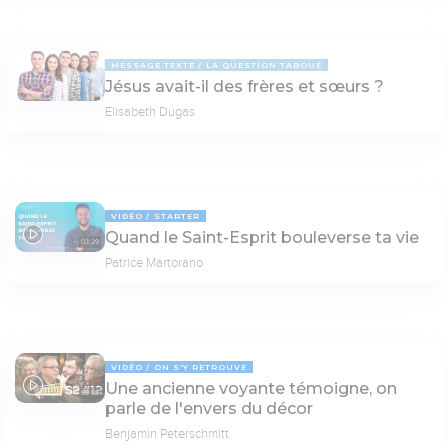
MESSAGE TEXTE
LA QUESTION TABOUE
Jésus avait-il des frères et sœurs ?
Elisabeth Dugas
VIDÉO
STARTER
Quand le Saint-Esprit bouleverse ta vie
03:29
Patrice Martorano
VIDÉO
ON S'Y RETROUVE
Une ancienne voyante témoigne, on
69:03
parle de l'envers du décor
Benjamin Peterschmitt