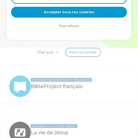
deviennent vos tremplins. Que vous guidiez un ministère, une
équipe, un groupe ou une famille, leur expérience est faite
Accepter tous les cookies
pour vous.
Tout refuser
Je découvre l’événement
Trier par
Filtrer les résultats
AUTEUR
BIBLEPROJECT FRANÇAIS
BibleProject français
AUTEUR
LA VIE DE JÉSUS
La vie de Jésus