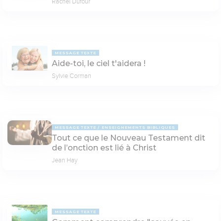
Rachel Dufour
MESSAGE TEXTE
Aide-toi, le ciel t'aidera !
Sylvie Corman
MESSAGE TEXTE
ENSEIGNEMENTS BIBLIQUES
Tout ce que le Nouveau Testament dit
de l’onction est lié à Christ
Jean Hay
MESSAGE TEXTE