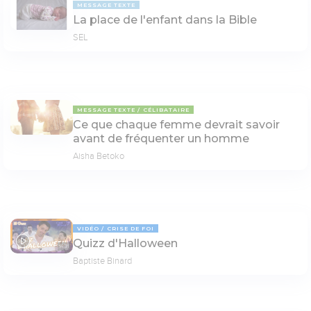
MESSAGE TEXTE
La place de l'enfant dans la Bible
SEL
MESSAGE TEXTE
CÉLIBATAIRE
Ce que chaque femme devrait savoir
avant de fréquenter un homme
Aisha Betoko
VIDÉO
CRISE DE FOI
Quizz d'Halloween
14:31
Baptiste Binard