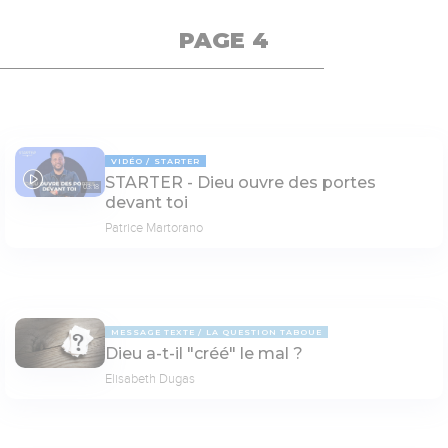
PAGE 4
VIDÉO
STARTER
STARTER - Dieu ouvre des portes
03:18
devant toi
Patrice Martorano
MESSAGE TEXTE
LA QUESTION TABOUE
Dieu a-t-il "créé" le mal ?
Elisabeth Dugas