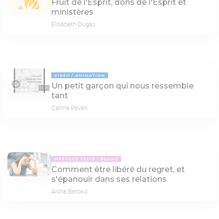
Fruit de l'Esprit, dons de l'Esprit et
ministères
Elisabeth Dugas
VIDÉO
ANIMATION
Un petit garçon qui nous ressemble
05:36
tant
Carine Pavan
MESSAGE TEXTE
FEMME
Comment être libéré du regret, et
s'épanouir dans ses relations
Aisha Betoko