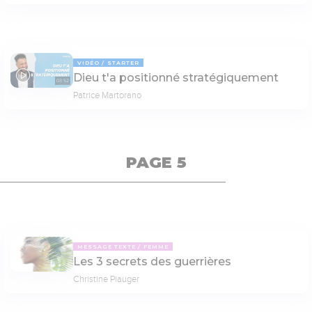
VIDÉO
STARTER
Dieu t'a positionné stratégiquement
03:52
Patrice Martorano
PAGE 5
MESSAGE TEXTE
FEMME
Les 3 secrets des guerrières
Christine Piauger