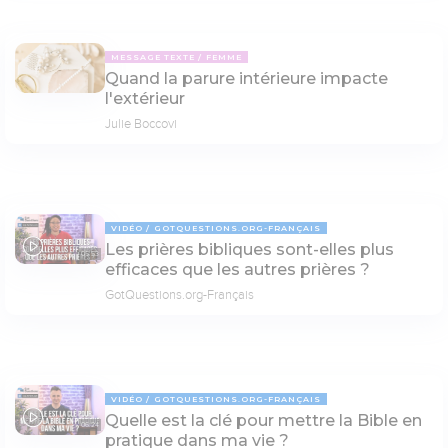
MESSAGE TEXTE
FEMME
Quand la parure intérieure impacte
l'extérieur
Julie Boccovi
VIDÉO
GOTQUESTIONS.ORG-FRANÇAIS
Les prières bibliques sont-elles plus
05:53
efficaces que les autres prières ?
GotQuestions.org-Français
VIDÉO
GOTQUESTIONS.ORG-FRANÇAIS
Quelle est la clé pour mettre la Bible en
06:24
pratique dans ma vie ?