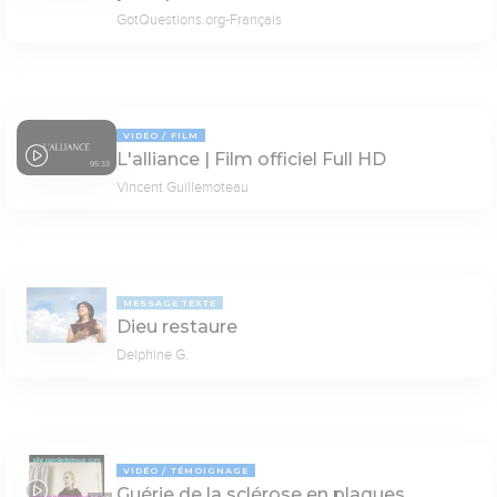
GotQuestions.org-Français
VIDÉO
FILM
L'alliance | Film officiel Full HD
95:33
Vincent Guillemoteau
MESSAGE TEXTE
Dieu restaure
Delphine G.
VIDÉO
TÉMOIGNAGE
Guérie de la sclérose en plaques