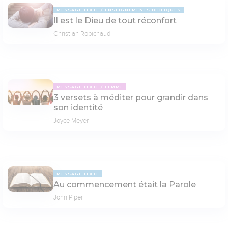
MESSAGE TEXTE
ENSEIGNEMENTS BIBLIQUES
Il est le Dieu de tout réconfort
Christian Robichaud
MESSAGE TEXTE
FEMME
3 versets à méditer pour grandir dans
son identité
Joyce Meyer
MESSAGE TEXTE
Au commencement était la Parole
John Piper