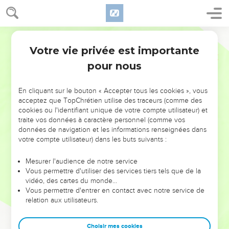
Votre vie privée est importante
pour nous
NE MANQUEZ PAS L’ÉVÉNEMENT
En cliquant sur le bouton « Accepter tous les cookies », vous
acceptez que TopChrétien utilise des traceurs (comme des
DE L’ANNÉE !
cookies ou l'identifiant unique de votre compte utilisateur) et
ET SI LEURS ERREURS POUVAIENT VOUS ÉVITER LES
traite vos données à caractère personnel (comme vos
VOTRES ?
données de navigation et les informations renseignées dans
votre compte utilisateur) dans les buts suivants :
On admire souvent les leaders pour leurs réussites, leur impact,
leur foi ou leur vision. Mais on voit moins les doutes, les erreurs
Mesurer l'audience de notre service
Vous permettre d'utiliser des services tiers tels que de la
et les saisons difficiles qu'ils ont traversés, alors même que ce
vidéo, des cartes du monde…
sont elles qui les ont façonnés.
Vous permettre d'entrer en contact avec notre service de
relation aux utilisateurs.
Dans cette conférence, leaders, entrepreneurs, et responsables
reviennent sur les erreurs marquantes de leur parcours et les
clés pour avancer avec plus de sagesse afin que leurs erreurs
Choisir mes cookies