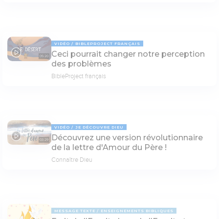
VIDÉO
BIBLEPROJECT FRANÇAIS
Ceci pourrait changer notre perception
05:20
des problèmes
BibleProject français
VIDÉO
JE DÉCOUVRE DIEU
Découvrez une version révolutionnaire
03:29
de la lettre d'Amour du Père !
Connaître Dieu
MESSAGE TEXTE
ENSEIGNEMENTS BIBLIQUES