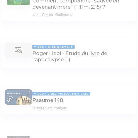
Comment comprendre "sauvée en
devenant mère" (1 Tim. 2.15) ?
Jean-Claude Guillaume
VIDÉO
ENSEIGNEMENT
Roger Liebi - Etude du livre de
l'apocalypse (1)
VIDÉO
BIBLEPROJECT FRANÇAIS
Psaume 148
08:31
BibleProject français