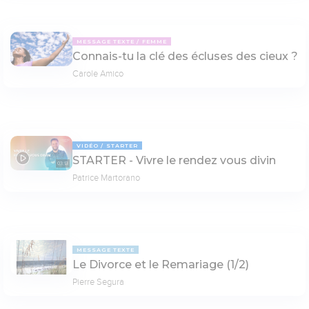
MESSAGE TEXTE
FEMME
Connais-tu la clé des écluses des cieux ?
Carole Amico
VIDÉO
STARTER
STARTER - Vivre le rendez vous divin
03:13
Patrice Martorano
MESSAGE TEXTE
Le Divorce et le Remariage (1/2)
Pierre Segura