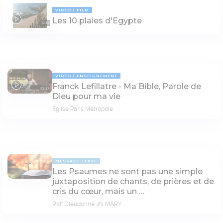
VIDÉO
FILM
Les 10 plaies d'Egypte
10:42
VIDÉO
ENSEIGNEMENT
Franck Lefillatre - Ma Bible, Parole de
53:33
Dieu pour ma vie
Église Paris Métropole
MESSAGE TEXTE
Les Psaumes ne sont pas une simple
juxtaposition de chants, de prières et de
cris du cœur, mais un …
Ralf Dieudonné JN MARY