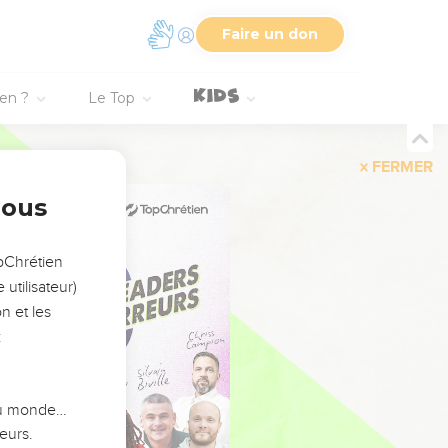
Faire un don
ien ?
Le Top
FERMER
nous
opChrétien
utilisateur)
n et les
:
 du monde…
eurs.