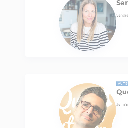
Sa
Sandra
AUTE
Quo
Je m'a