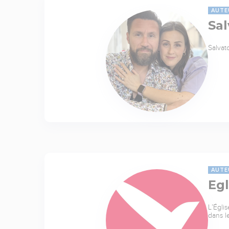
AUTE
Sal
Salvat
AUTE
Egl
L’Égli
dans l