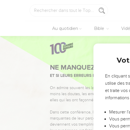
Au quotidien
Bible
Vid
Vot
NE MANQUEZ PAS L’ÉVÉ
ET SI LEURS ERREURS POUVAIENT VOUS 
En cliquant 
utilise des 
On admire souvent les leaders pour leurs réussi
et traite vo
moins les doutes, les erreurs et les saisons di
informations
elles qui les ont façonnés.
Mesurer l'
Dans cette conférence, leaders, entrepreneur
marquantes de leur parcours et les clés pour
Vous perme
deviennent vos tremplins. Que vous guidiez 
Vous perme