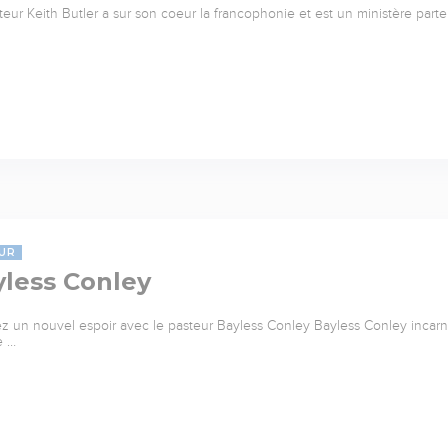
teur Keith Butler a sur son coeur la francophonie et est un ministère parte
UR
yless Conley
z un nouvel espoir avec le pasteur Bayless Conley Bayless Conley incarne 
e …