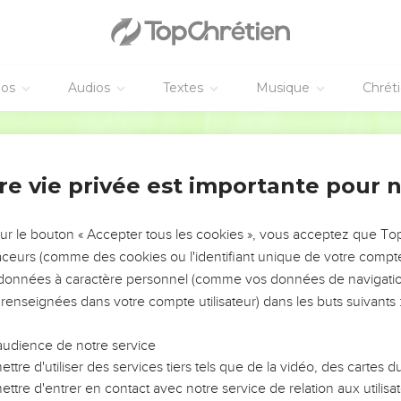
éos
Audios
Textes
Musique
Chrét
re vie privée est importante pour 
NEMENT DE L’ANNÉE !
ÉVITER LES VOTRES ?
sur le bouton « Accepter tous les cookies », vous acceptez que T
traceurs (comme des cookies ou l'identifiant unique de votre compte 
tes, leur impact, leur foi ou leur vision. Mais on voit
s données à caractère personnel (comme vos données de navigatio
fficiles qu'ils ont traversés, alors même que ce sont
 renseignées dans votre compte utilisateur) dans les buts suivants 
audience de notre service
s, et responsables reviennent sur les erreurs
 avancer avec plus de sagesse afin que leurs erreurs
ttre d'utiliser des services tiers tels que de la vidéo, des cartes
un ministère, une équipe, un groupe ou une famille,
ttre d'entrer en contact avec notre service de relation aux utilisat