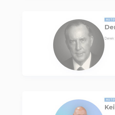
AUTE
De
Derek 
AUTE
Kei