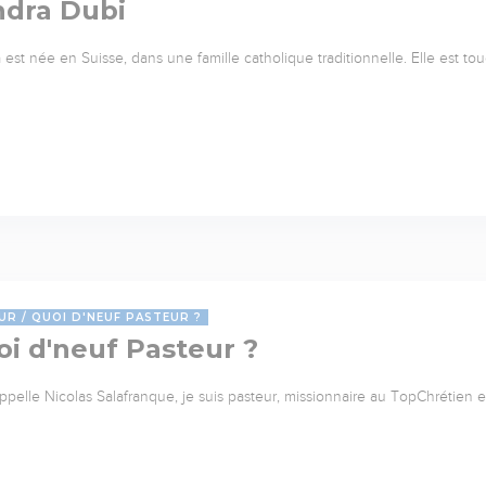
ndra Dubi
 est née en Suisse, dans une famille catholique traditionnelle. Elle est to
UR
QUOI D'NEUF PASTEUR ?
i d'neuf Pasteur ?
ppelle Nicolas Salafranque, je suis pasteur, missionnaire au TopChrétien