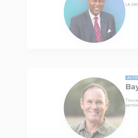
Le pas
AUTE
Ba
Trouve
sembl