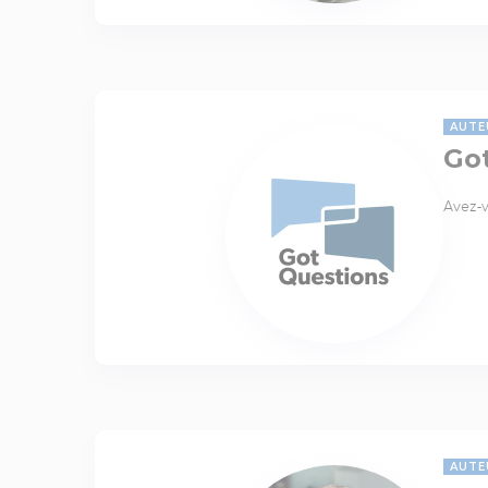
AUTE
Go
Avez-v
AUTE