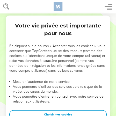
Votre vie privée est importante
pour nous
NE MANQUEZ PAS L’ÉVÉNEMENT
En cliquant sur le bouton « Accepter tous les cookies », vous
acceptez que TopChrétien utilise des traceurs (comme des
DE L’ANNÉE !
cookies ou l'identifiant unique de votre compte utilisateur) et
ET SI LEURS ERREURS POUVAIENT VOUS ÉVITER LES
traite vos données à caractère personnel (comme vos
VOTRES ?
données de navigation et les informations renseignées dans
votre compte utilisateur) dans les buts suivants :
On admire souvent les leaders pour leurs réussites, leur impact,
leur foi ou leur vision. Mais on voit moins les doutes, les erreurs
Mesurer l'audience de notre service
Vous permettre d'utiliser des services tiers tels que de la
et les saisons difficiles qu'ils ont traversés, alors même que ce
vidéo, des cartes du monde…
sont elles qui les ont façonnés.
Vous permettre d'entrer en contact avec notre service de
relation aux utilisateurs.
Dans cette conférence, leaders, entrepreneurs, et responsables
reviennent sur les erreurs marquantes de leur parcours et les
clés pour avancer avec plus de sagesse afin que leurs erreurs
Choisir mes cookies