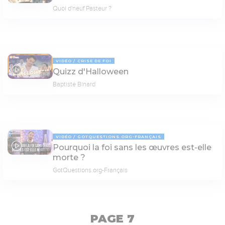
Quoi d'neuf Pasteur ?
VIDÉO
CRISE DE FOI
Quizz d'Halloween
14:31
Baptiste Binard
VIDÉO
GOTQUESTIONS.ORG-FRANÇAIS
Pourquoi la foi sans les œuvres est-elle
07:59
morte ?
GotQuestions.org-Français
PAGE 7