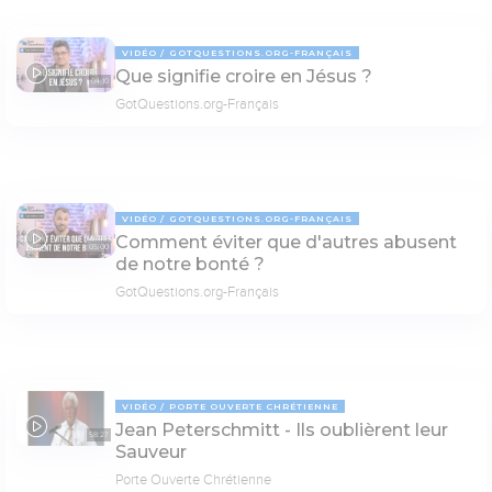
VIDÉO
GOTQUESTIONS.ORG-FRANÇAIS
Que signifie croire en Jésus ?
04:10
GotQuestions.org-Français
VIDÉO
GOTQUESTIONS.ORG-FRANÇAIS
Comment éviter que d'autres abusent
05:00
de notre bonté ?
GotQuestions.org-Français
VIDÉO
PORTE OUVERTE CHRÉTIENNE
Jean Peterschmitt - Ils oublièrent leur
58:27
Sauveur
Porte Ouverte Chrétienne