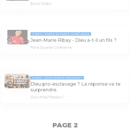
Bruno Oldani
VIDÉO
PORTE OUVERTE CHRÉTIENNE
Jean-Marie Ribay - Dieu a-t-il un fils ?
53:17
Porte Ouverte Chrétienne
VIDÉO
QUOI D'NEUF PASTEUR ?
Dieu pro-esclavage ? La réponse va te
30:13
surprendre.
Quoi d'neuf Pasteur ?
PAGE 2