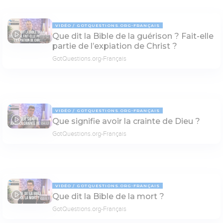
VIDÉO
GOTQUESTIONS.ORG-FRANÇAIS
Que dit la Bible de la guérison ? Fait-elle
03:25
partie de l’expiation de Christ ?
GotQuestions.org-Français
VIDÉO
GOTQUESTIONS.ORG-FRANÇAIS
Que signifie avoir la crainte de Dieu ?
04:01
GotQuestions.org-Français
VIDÉO
GOTQUESTIONS.ORG-FRANÇAIS
Que dit la Bible de la mort ?
02:53
GotQuestions.org-Français