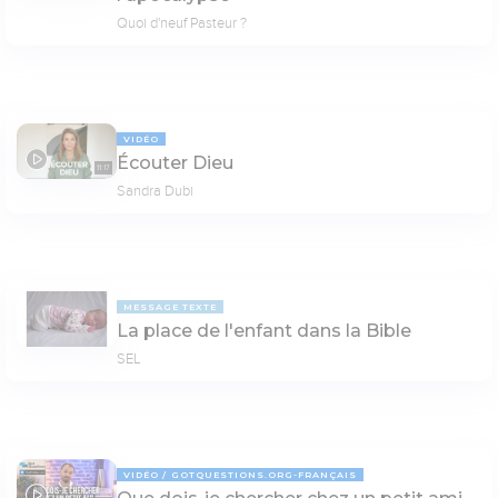
Quoi d'neuf Pasteur ?
VIDÉO
Écouter Dieu
11:17
Sandra Dubi
MESSAGE TEXTE
La place de l'enfant dans la Bible
SEL
VIDÉO
GOTQUESTIONS.ORG-FRANÇAIS