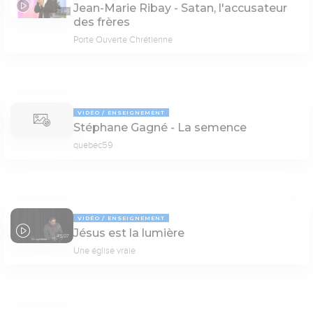
Jean-Marie Ribay - Satan, l'accusateur
35:46
des frères
Porte Ouverte Chrétienne
VIDÉO
ENSEIGNEMENT
Stéphane Gagné - La semence
quebec59
VIDÉO
ENSEIGNEMENT
Jésus est la lumière
45:07
Une église vraie