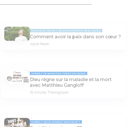
MESSAGE TEXTE
ENSEIGNEMENTS BIBLIQUES
Comment avoir la paix dans son cœur ?
Joyce Meyer
VIDÉO
10 MINUTES THÉOLOGIQUES
Dieu règne sur la maladie et la mort
10:01
avec Matthieu Gangloff
10 minutes Théologiques
VIDÉO
QUOI D'NEUF PASTEUR ?