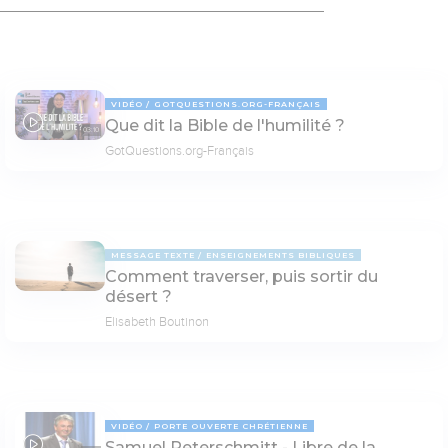
VIDÉO
GOTQUESTIONS.ORG-FRANÇAIS
Que dit la Bible de l'humilité ?
03:10
GotQuestions.org-Français
MESSAGE TEXTE
ENSEIGNEMENTS BIBLIQUES
Comment traverser, puis sortir du
désert ?
Elisabeth Boutinon
VIDÉO
PORTE OUVERTE CHRÉTIENNE
Samuel Peterschmitt - Libre de la