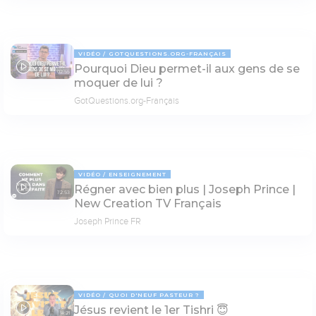
VIDÉO
GOTQUESTIONS.ORG-FRANÇAIS
Pourquoi Dieu permet-il aux gens de se
02:55
moquer de lui ?
GotQuestions.org-Français
VIDÉO
ENSEIGNEMENT
Régner avec bien plus | Joseph Prince |
72:53
New Creation TV Français
Joseph Prince FR
VIDÉO
QUOI D'NEUF PASTEUR ?
Jésus revient le 1er Tishri 😇
14:21