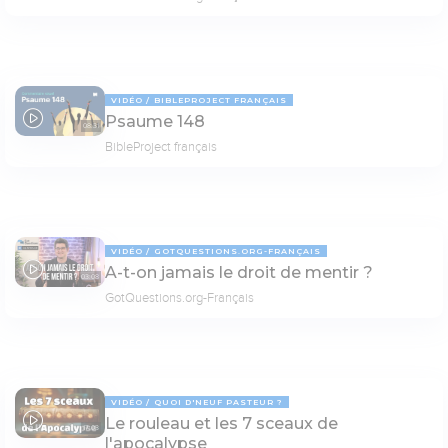
VIDÉO
BIBLEPROJECT FRANÇAIS
Psaume 148
08:31
BibleProject français
VIDÉO
GOTQUESTIONS.ORG-FRANÇAIS
A-t-on jamais le droit de mentir ?
03:08
GotQuestions.org-Français
VIDÉO
QUOI D'NEUF PASTEUR ?
Le rouleau et les 7 sceaux de
17:03
l'apocalypse