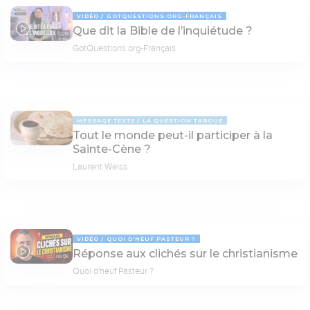
VIDÉO
GOTQUESTIONS.ORG-FRANÇAIS
Que dit la Bible de l’inquiétude ?
02:19
GotQuestions.org-Français
MESSAGE TEXTE
LA QUESTION TABOUE
Tout le monde peut-il participer à la
Sainte-Cène ?
Laurent Weiss
VIDÉO
QUOI D'NEUF PASTEUR ?
Réponse aux clichés sur le christianisme
09:03
Quoi d'neuf Pasteur ?