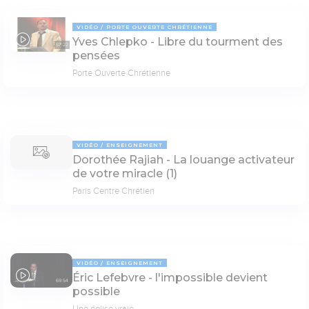
VIDÉO
PORTE OUVERTE CHRÉTIENNE
Yves Chlepko - Libre du tourment des
57:22
pensées
Porte Ouverte Chrétienne
VIDÉO
ENSEIGNEMENT
Dorothée Rajiah - La louange activateur
de votre miracle (1)
Paris Centre Chrétien
VIDÉO
ENSEIGNEMENT
Éric Lefebvre - l'impossible devient
69:54
possible
Une église vraie