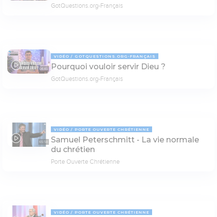
GotQuestions.org-Français
VIDÉO
GOTQUESTIONS.ORG-FRANÇAIS
Pourquoi vouloir servir Dieu ?
04:45
GotQuestions.org-Français
VIDÉO
PORTE OUVERTE CHRÉTIENNE
Samuel Peterschmitt - La vie normale
65:58
du chrétien
Porte Ouverte Chrétienne
VIDÉO
PORTE OUVERTE CHRÉTIENNE