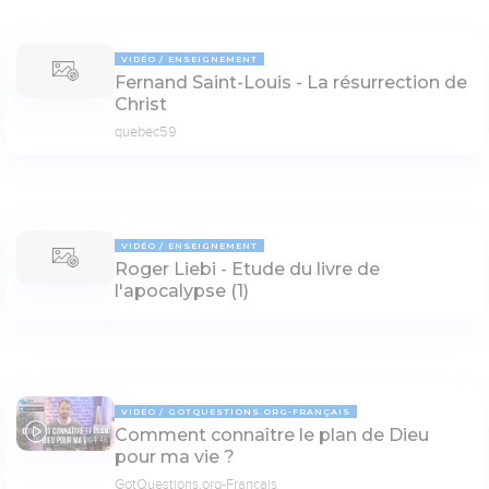
VIDÉO
ENSEIGNEMENT
Fernand Saint-Louis - La résurrection de
Christ
quebec59
VIDÉO
ENSEIGNEMENT
Roger Liebi - Etude du livre de
l'apocalypse (1)
VIDÉO
GOTQUESTIONS.ORG-FRANÇAIS
Comment connaître le plan de Dieu
04:46
pour ma vie ?
GotQuestions.org-Français