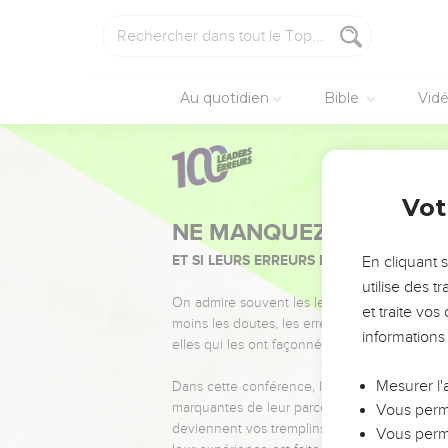
Au quotidien
Bible
Vid
Vot
NE MANQUEZ PAS L’ÉVÉ
ET SI LEURS ERREURS POUVAIENT VOUS 
En cliquant 
utilise des 
On admire souvent les leaders pour leurs réussi
et traite vo
moins les doutes, les erreurs et les saisons di
informations
elles qui les ont façonnés.
Mesurer l'
Dans cette conférence, leaders, entrepreneur
marquantes de leur parcours et les clés pour
Vous perme
deviennent vos tremplins. Que vous guidiez 
Vous perme