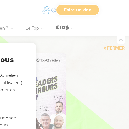
Faire un don
ien ?
Le Top
FERMER
nous
opChrétien
utilisateur)
n et les
:
 du monde…
eurs.