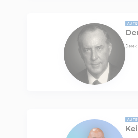
AUTE
De
Derek 
AUTE
Kei