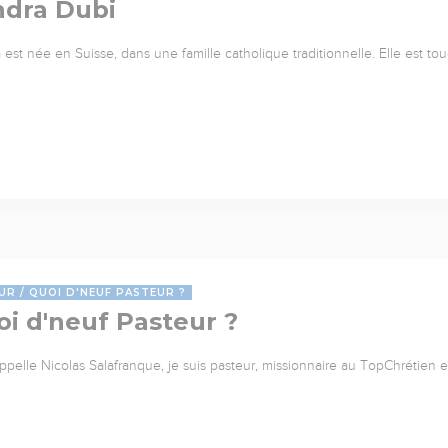
ndra Dubi
 est née en Suisse, dans une famille catholique traditionnelle. Elle est to
UR
QUOI D'NEUF PASTEUR ?
i d'neuf Pasteur ?
ppelle Nicolas Salafranque, je suis pasteur, missionnaire au TopChrétien