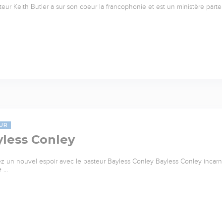
teur Keith Butler a sur son coeur la francophonie et est un ministère parte
UR
yless Conley
z un nouvel espoir avec le pasteur Bayless Conley Bayless Conley incarne 
e …