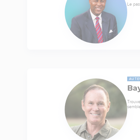
Le pas
AUTE
Ba
Trouve
sembl