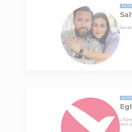
AUTE
Sal
Salvat
AUTE
Egl
L’Égli
dans l