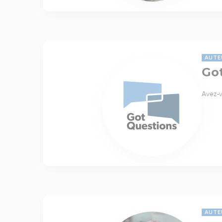
AUTE
Go
Avez-v
AUTE