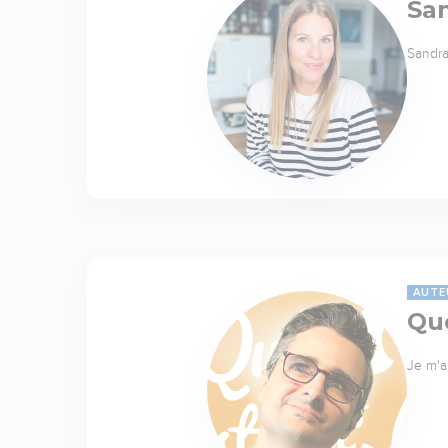
Sa
Sandra
AUTE
Quo
Je m'a