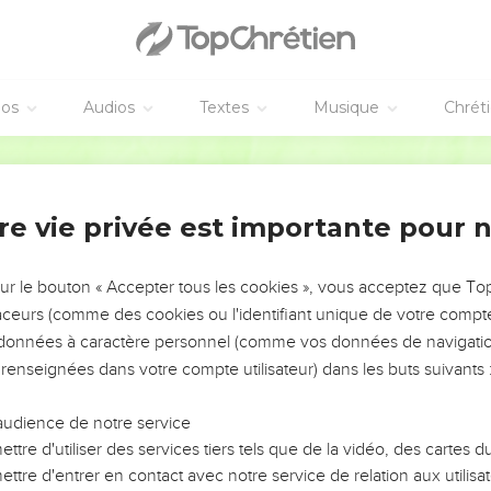
éos
Audios
Textes
Musique
Chrét
re vie privée est importante pour 
NEMENT DE L’ANNÉE !
ÉVITER LES VOTRES ?
sur le bouton « Accepter tous les cookies », vous acceptez que T
traceurs (comme des cookies ou l'identifiant unique de votre compte 
tes, leur impact, leur foi ou leur vision. Mais on voit
s données à caractère personnel (comme vos données de navigatio
fficiles qu'ils ont traversés, alors même que ce sont
 renseignées dans votre compte utilisateur) dans les buts suivants 
audience de notre service
s, et responsables reviennent sur les erreurs
 avancer avec plus de sagesse afin que leurs erreurs
ttre d'utiliser des services tiers tels que de la vidéo, des cartes
un ministère, une équipe, un groupe ou une famille,
ttre d'entrer en contact avec notre service de relation aux utilisat