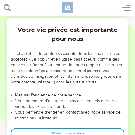
Votre vie privée est importante
pour nous
NE MANQUEZ PAS L’ÉVÉNEMENT
En cliquant sur le bouton « Accepter tous les cookies », vous
acceptez que TopChrétien utilise des traceurs (comme des
DE L’ANNÉE !
cookies ou l'identifiant unique de votre compte utilisateur) et
ET SI LEURS ERREURS POUVAIENT VOUS ÉVITER LES
traite vos données à caractère personnel (comme vos
VOTRES ?
données de navigation et les informations renseignées dans
votre compte utilisateur) dans les buts suivants :
On admire souvent les leaders pour leurs réussites, leur impact,
leur foi ou leur vision. Mais on voit moins les doutes, les erreurs
Mesurer l'audience de notre service
Vous permettre d'utiliser des services tiers tels que de la
et les saisons difficiles qu'ils ont traversés, alors même que ce
vidéo, des cartes du monde…
sont elles qui les ont façonnés.
Vous permettre d'entrer en contact avec notre service de
relation aux utilisateurs.
Dans cette conférence, leaders, entrepreneurs, et responsables
reviennent sur les erreurs marquantes de leur parcours et les
clés pour avancer avec plus de sagesse afin que leurs erreurs
Choisir mes cookies