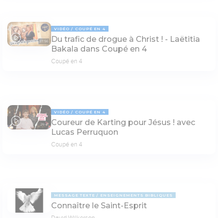
VIDÉO
COUPÉ EN 4
Du trafic de drogue à Christ ! - Laëtitia
27:56
Bakala dans Coupé en 4
Coupé en 4
VIDÉO
COUPÉ EN 4
Coureur de Karting pour Jésus ! avec
29:41
Lucas Perruquon
Coupé en 4
MESSAGE TEXTE
ENSEIGNEMENTS BIBLIQUES
Connaître le Saint-Esprit
David Wilkerson