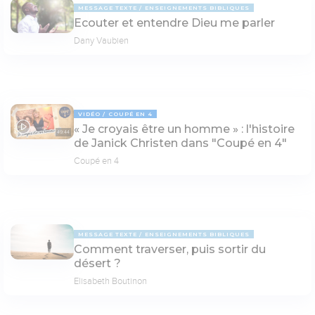
MESSAGE TEXTE
ENSEIGNEMENTS BIBLIQUES
Ecouter et entendre Dieu me parler
Dany Vaubien
VIDÉO
COUPÉ EN 4
« Je croyais être un homme » : l'histoire
49:44
de Janick Christen dans "Coupé en 4"
Coupé en 4
MESSAGE TEXTE
ENSEIGNEMENTS BIBLIQUES
Comment traverser, puis sortir du
désert ?
Elisabeth Boutinon