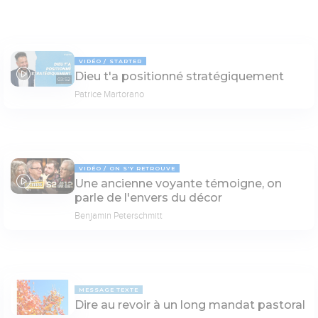
VIDÉO
STARTER
Dieu t'a positionné stratégiquement
03:52
Patrice Martorano
VIDÉO
ON S'Y RETROUVE
Une ancienne voyante témoigne, on
69:03
parle de l'envers du décor
Benjamin Peterschmitt
MESSAGE TEXTE
Dire au revoir à un long mandat pastoral