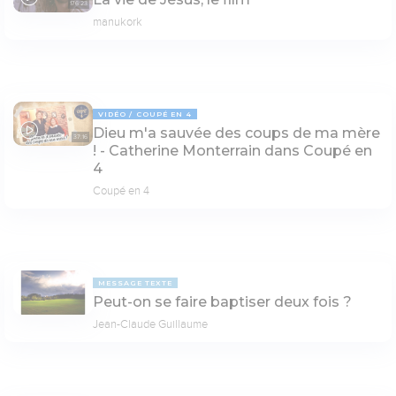
176:23
manukork
VIDÉO
COUPÉ EN 4
Dieu m'a sauvée des coups de ma mère
37:16
! - Catherine Monterrain dans Coupé en
4
Coupé en 4
MESSAGE TEXTE
Peut-on se faire baptiser deux fois ?
Jean-Claude Guillaume