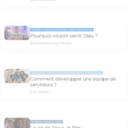
VIDÉO
GOTQUESTIONS.ORG-FRANÇAIS
Pourquoi vouloir servir Dieu ?
04:45
GotQuestions.org-Français
MESSAGE TEXTE
ENSEIGNEMENTS BIBLIQUES
Comment développer une équipe de
serviteurs ?
Rick Warren
VIDÉO
ÉMISSIONS
La vie de Jésus, le film