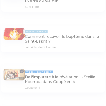
PORNOGRAPHIE
Sans Filtre
MESSAGE TEXTE
Comment recevoir le baptême dans le
Saint-Esprit ?
Jean-Claude Guillaume
VIDÉO
COUPÉ EN 4
De l'impureté à la révélation ! - Stellia
33:19
Koumba dans Coupé en 4
Coupé en 4