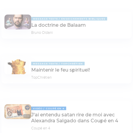
MESSAGE TEXTE
ENSEIGNEMENTS BIBLIQUES
La doctrine de Balaam
Bruno Oldani
MESSAGE TEXTE
TOPCHRÉTIEN
Maintenir le feu spirituel!
TopChrétien
VIDÉO
COUPÉ EN 4
J'ai entendu satan rire de moi avec
33:54
Alexandra Salgado dans Coupé en 4
Coupé en 4