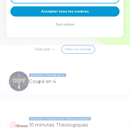
deviennent vos tremplins. Que vous guidiez un ministère, une
équipe, un groupe ou une famille, leur expérience est faite
Accepter tous les cookies
pour vous.
Tout refuser
Je découvre l’événement
Trier par
Filtrer les résultats
AUTEUR
COUPÉ EN 4
Coupé en 4
AUTEUR
10 MINUTES THÉOLOGIQUES
10 minutes Théologiques