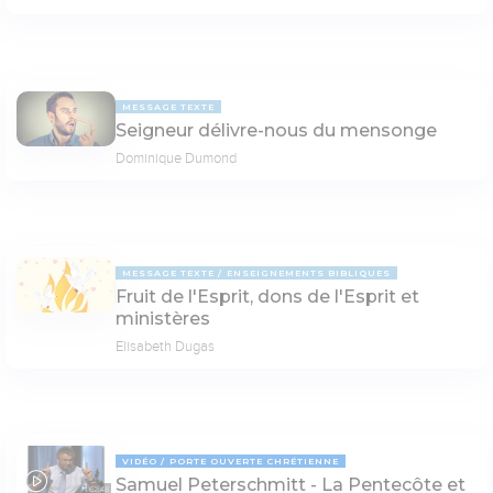
MESSAGE TEXTE
Seigneur délivre-nous du mensonge
Dominique Dumond
MESSAGE TEXTE
ENSEIGNEMENTS BIBLIQUES
Fruit de l'Esprit, dons de l'Esprit et
ministères
Elisabeth Dugas
VIDÉO
PORTE OUVERTE CHRÉTIENNE
Samuel Peterschmitt - La Pentecôte et
62:48