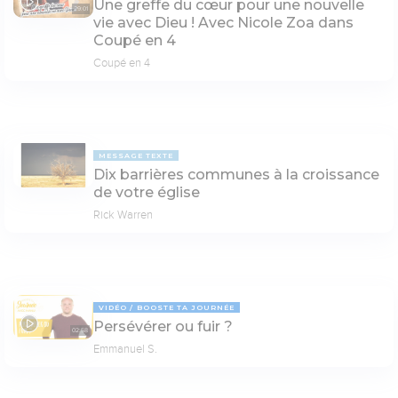
Une greffe du cœur pour une nouvelle
29:01
vie avec Dieu ! Avec Nicole Zoa dans
Coupé en 4
Coupé en 4
MESSAGE TEXTE
Dix barrières communes à la croissance
de votre église
Rick Warren
VIDÉO
BOOSTE TA JOURNÉE
Persévérer ou fuir ?
02:58
Emmanuel S.