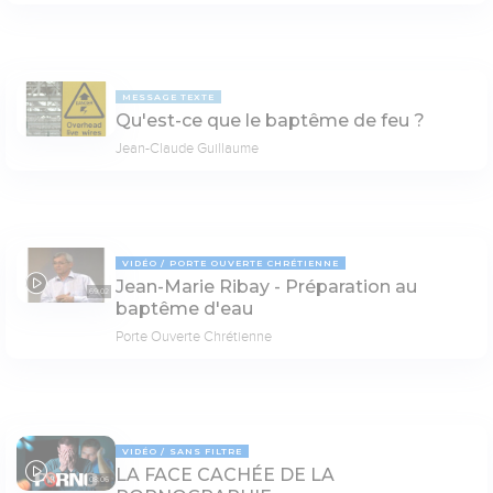
MESSAGE TEXTE
Qu'est-ce que le baptême de feu ?
Jean-Claude Guillaume
VIDÉO
PORTE OUVERTE CHRÉTIENNE
Jean-Marie Ribay - Préparation au
69:02
baptême d'eau
Porte Ouverte Chrétienne
VIDÉO
SANS FILTRE
LA FACE CACHÉE DE LA
08:06