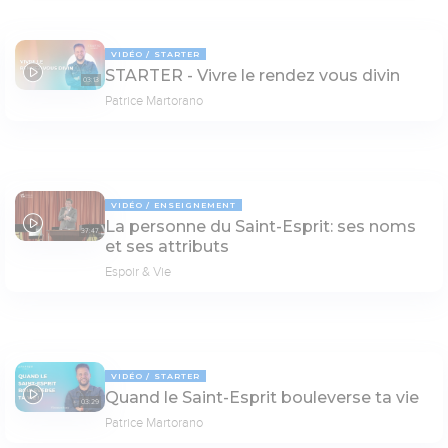
VIDÉO
STARTER
STARTER - Vivre le rendez vous divin
03:13
Patrice Martorano
VIDÉO
ENSEIGNEMENT
La personne du Saint-Esprit: ses noms
37:47
et ses attributs
Espoir & Vie
VIDÉO
STARTER
Quand le Saint-Esprit bouleverse ta vie
03:29
Patrice Martorano