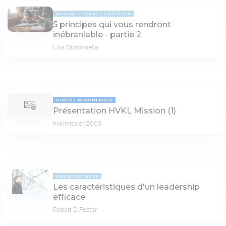
MESSAGE TEXTE
LIFESTYLE
5 principes qui vous rendront
inébranlable - partie 2
Lisa Giordanella
VIDÉO
REPORTAGES
Présentation HVKL Mission (1)
hvklmission2003
MESSAGE TEXTE
Les caractéristiques d'un leadership
efficace
Robert D.Foster