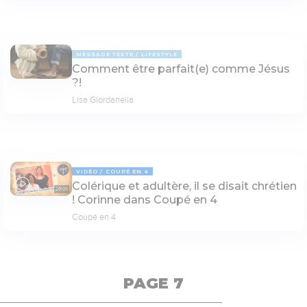
MESSAGE TEXTE
LIFESTYLE
Comment être parfait(e) comme Jésus
?!
Lisa Giordanella
VIDÉO
COUPÉ EN 4
Colérique et adultère, il se disait chrétien
29:05
! Corinne dans Coupé en 4
Coupé en 4
PAGE 7