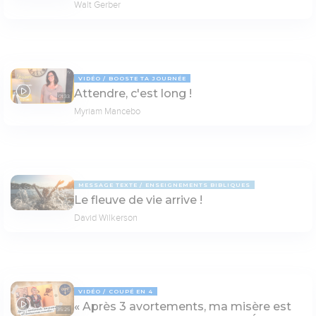
Walt Gerber
VIDÉO
BOOSTE TA JOURNÉE
Attendre, c'est long !
01:33
Myriam Mancebo
MESSAGE TEXTE
ENSEIGNEMENTS BIBLIQUES
Le fleuve de vie arrive !
David Wilkerson
VIDÉO
COUPÉ EN 4
« Après 3 avortements, ma misère est
35:25