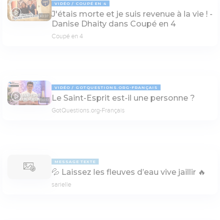
VIDÉO
COUPÉ EN 4
J'étais morte et je suis revenue à la vie ! -
43:37
Danise Dhaity dans Coupé en 4
Coupé en 4
VIDÉO
GOTQUESTIONS.ORG-FRANÇAIS
Le Saint-Esprit est-il une personne ?
03:51
GotQuestions.org-Français
MESSAGE TEXTE
💦 Laissez les fleuves d’eau vive jaillir 🔥
sarielle