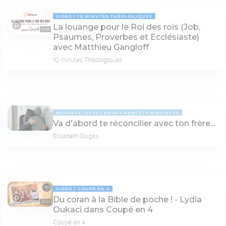
VIDÉO
10 MINUTES THÉOLOGIQUES
La louange pour le Roi des rois (Job,
09:58
Psaumes, Proverbes et Ecclésiaste)
avec Matthieu Gangloff
10 minutes Théologiques
MESSAGE TEXTE
ENSEIGNEMENTS BIBLIQUES
Va d'abord te réconcilier avec ton frère...
Elisabeth Dugas
VIDÉO
COUPÉ EN 4
Du coran à la Bible de poche ! - Lydia
32:52
Oukaci dans Coupé en 4
Coupé en 4