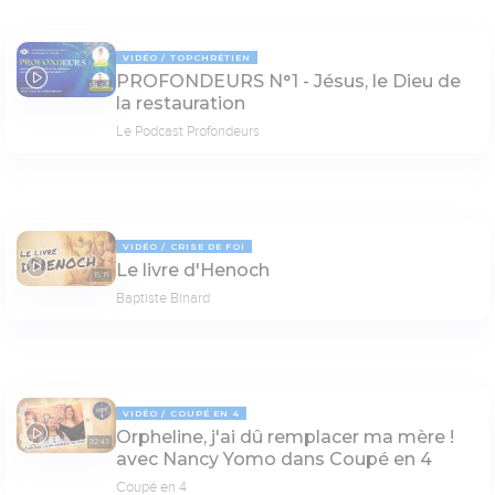
VIDÉO
TOPCHRÉTIEN
PROFONDEURS N°1 - Jésus, le Dieu de
54:52
la restauration
Le Podcast Profondeurs
VIDÉO
CRISE DE FOI
Le livre d'Henoch
15:15
Baptiste Binard
VIDÉO
COUPÉ EN 4
Orpheline, j'ai dû remplacer ma mère !
32:43
avec Nancy Yomo dans Coupé en 4
Coupé en 4