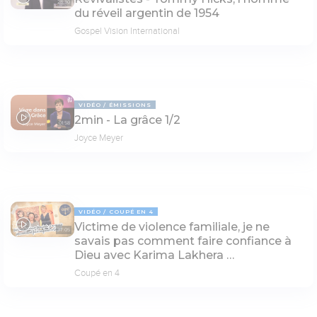
28:30
du réveil argentin de 1954
Gospel Vision International
VIDÉO
ÉMISSIONS
2min - La grâce 1/2
01:58
Joyce Meyer
VIDÉO
COUPÉ EN 4
Victime de violence familiale, je ne
37:05
savais pas comment faire confiance à
Dieu avec Karima Lakhera …
Coupé en 4