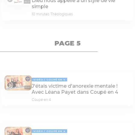
Dieu nous appelle à un style de vie
08:33
simple
10 minutes Théologiques
PAGE 5
VIDÉO
COUPÉ EN 4
J'étais victime d'anorexie mentale !
25:16
Avec Léana Payet dans Coupé en 4
Coupé en 4
VIDÉO
COUPÉ EN 4