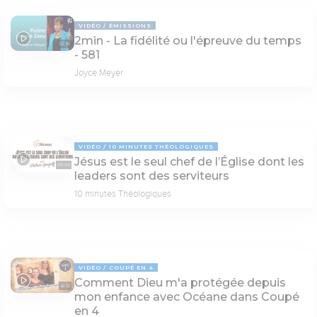
VIDÉO
ÉMISSIONS
2min - La fidélité ou l'épreuve du temps
02:16
- 581
Joyce Meyer
VIDÉO
10 MINUTES THÉOLOGIQUES
Jésus est le seul chef de l’Église dont les
09:49
leaders sont des serviteurs
10 minutes Théologiques
VIDÉO
COUPÉ EN 4
Comment Dieu m'a protégée depuis
18:12
mon enfance avec Océane dans Coupé
en 4