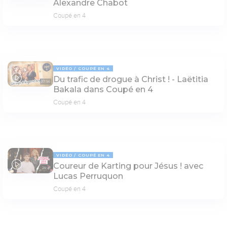
Alexandre Chabot
Coupé en 4
VIDÉO
COUPÉ EN 4
Du trafic de drogue à Christ ! - Laëtitia
27:56
Bakala dans Coupé en 4
Coupé en 4
VIDÉO
COUPÉ EN 4
Coureur de Karting pour Jésus ! avec
29:41
Lucas Perruquon
Coupé en 4