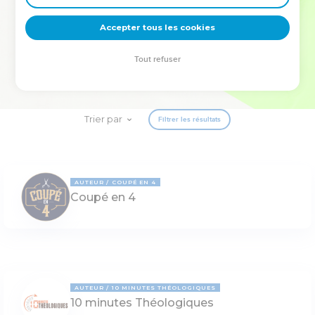
deviennent vos tremplins. Que vous guidiez un ministère, une
équipe, un groupe ou une famille, leur expérience est faite
Accepter tous les cookies
pour vous.
Tout refuser
Je découvre l’événement
Trier par
Filtrer les résultats
AUTEUR
COUPÉ EN 4
Coupé en 4
AUTEUR
10 MINUTES THÉOLOGIQUES
10 minutes Théologiques