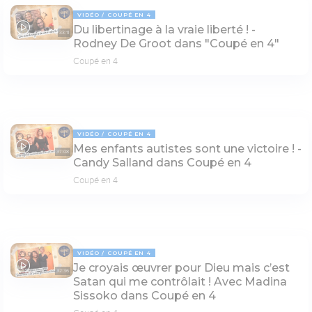
VIDÉO
COUPÉ EN 4
Du libertinage à la vraie liberté ! -
33:11
Rodney De Groot dans "Coupé en 4"
Coupé en 4
VIDÉO
COUPÉ EN 4
Mes enfants autistes sont une victoire ! -
37:08
Candy Salland dans Coupé en 4
Coupé en 4
VIDÉO
COUPÉ EN 4
Je croyais œuvrer pour Dieu mais c’est
32:36
Satan qui me contrôlait ! Avec Madina
Sissoko dans Coupé en 4