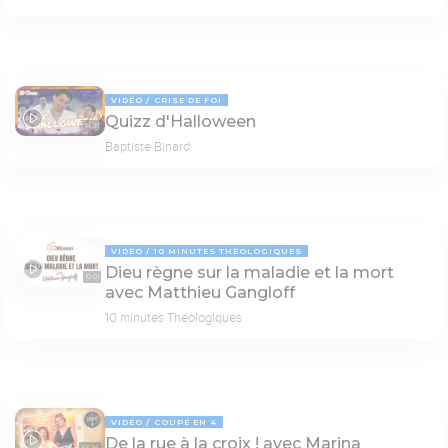
VIDÉO
CRISE DE FOI
Quizz d'Halloween
14:31
Baptiste Binard
VIDÉO
10 MINUTES THÉOLOGIQUES
Dieu règne sur la maladie et la mort
10:01
avec Matthieu Gangloff
10 minutes Théologiques
VIDÉO
COUPÉ EN 4
De la rue à la croix ! avec Marina