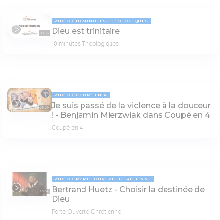
VIDÉO
10 MINUTES THÉOLOGIQUES
Dieu est trinitaire
08:55
10 minutes Théologiques
VIDÉO
COUPÉ EN 4
Je suis passé de la violence à la douceur
25:29
! - Benjamin Mierzwiak dans Coupé en 4
Coupé en 4
VIDÉO
PORTE OUVERTE CHRÉTIENNE
Bertrand Huetz - Choisir la destinée de
30:08
Dieu
Porte Ouverte Chrétienne