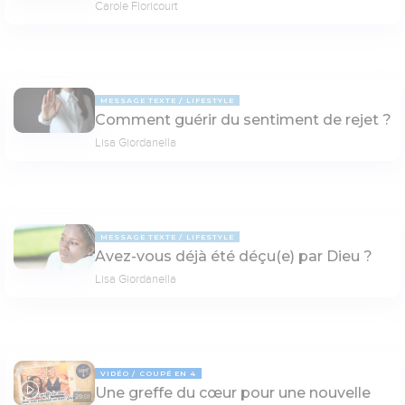
Carole Floricourt
MESSAGE TEXTE
LIFESTYLE
Comment guérir du sentiment de rejet ?
Lisa Giordanella
MESSAGE TEXTE
LIFESTYLE
Avez-vous déjà été déçu(e) par Dieu ?
Lisa Giordanella
VIDÉO
COUPÉ EN 4
Une greffe du cœur pour une nouvelle
29:01