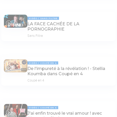
VIDÉO
SANS FILTRE
LA FACE CACHÉE DE LA
08:06
PORNOGRAPHIE
Sans Filtre
VIDÉO
COUPÉ EN 4
De l'impureté à la révélation ! - Stellia
33:19
Koumba dans Coupé en 4
Coupé en 4
VIDÉO
COUPÉ EN 4
J'ai enfin trouvé le vrai amour ! avec
26:14