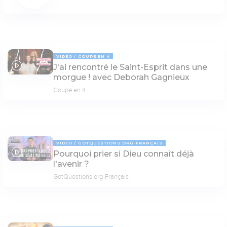
VIDÉO
COUPÉ EN 4
J'ai rencontré le Saint-Esprit dans une
29:46
morgue ! avec Deborah Gagnieux
Coupé en 4
VIDÉO
GOTQUESTIONS.ORG-FRANÇAIS
Pourquoi prier si Dieu connaît déjà
04:24
l'avenir ?
GotQuestions.org-Français