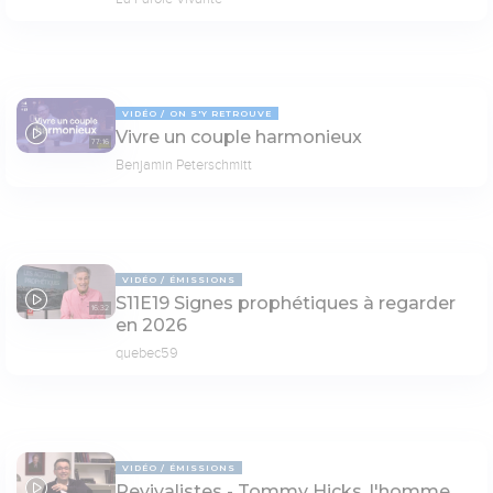
VIDÉO
ON S'Y RETROUVE
Vivre un couple harmonieux
77:16
Benjamin Peterschmitt
VIDÉO
ÉMISSIONS
S11E19 Signes prophétiques à regarder
16:32
en 2026
quebec59
VIDÉO
ÉMISSIONS
Revivalistes - Tommy Hicks, l'homme