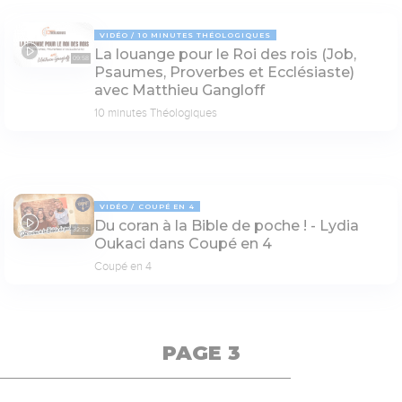
VIDÉO
10 MINUTES THÉOLOGIQUES
La louange pour le Roi des rois (Job,
09:58
Psaumes, Proverbes et Ecclésiaste)
avec Matthieu Gangloff
10 minutes Théologiques
VIDÉO
COUPÉ EN 4
Du coran à la Bible de poche ! - Lydia
32:52
Oukaci dans Coupé en 4
Coupé en 4
PAGE 3