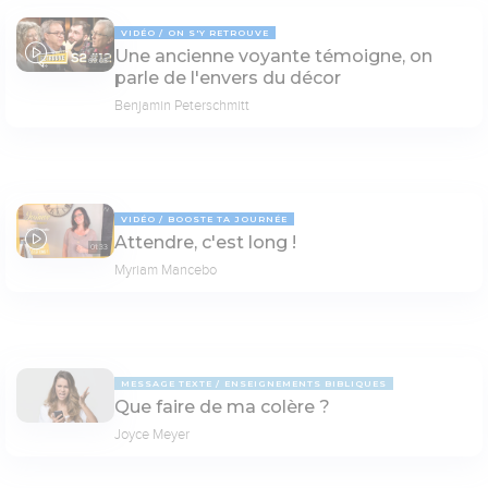
VIDÉO
ON S'Y RETROUVE
Une ancienne voyante témoigne, on
69:03
parle de l'envers du décor
Benjamin Peterschmitt
VIDÉO
BOOSTE TA JOURNÉE
Attendre, c'est long !
01:33
Myriam Mancebo
MESSAGE TEXTE
ENSEIGNEMENTS BIBLIQUES
Que faire de ma colère ?
Joyce Meyer