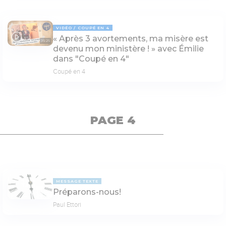
VIDÉO
COUPÉ EN 4
« Après 3 avortements, ma misère est
35:25
devenu mon ministère ! » avec Émilie
dans "Coupé en 4"
Coupé en 4
PAGE 4
MESSAGE TEXTE
Préparons-nous!
Paul Ettori