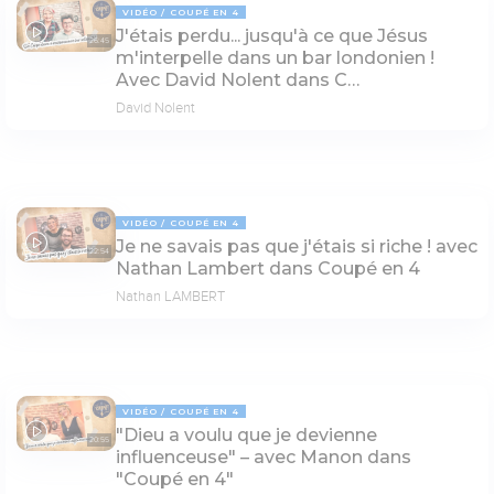
VIDÉO
COUPÉ EN 4
J'étais perdu... jusqu'à ce que Jésus
26:45
m'interpelle dans un bar londonien !
Avec David Nolent dans C…
David Nolent
VIDÉO
COUPÉ EN 4
Je ne savais pas que j'étais si riche ! avec
22:54
Nathan Lambert dans Coupé en 4
Nathan LAMBERT
VIDÉO
COUPÉ EN 4
"Dieu a voulu que je devienne
20:55
influenceuse" – avec Manon dans
"Coupé en 4"