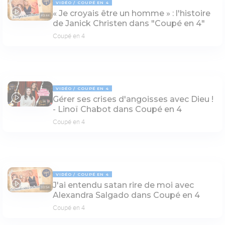
VIDÉO
COUPÉ EN 4
« Je croyais être un homme » : l'histoire
49:44
de Janick Christen dans "Coupé en 4"
Coupé en 4
VIDÉO
COUPÉ EN 4
Gérer ses crises d'angoisses avec Dieu !
14:16
- Linoï Chabot dans Coupé en 4
Coupé en 4
VIDÉO
COUPÉ EN 4
J'ai entendu satan rire de moi avec
33:54
Alexandra Salgado dans Coupé en 4
Coupé en 4