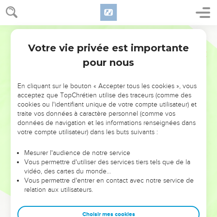
Votre vie privée est importante
pour nous
NE MANQUEZ PAS L’ÉVÉNEMENT
En cliquant sur le bouton « Accepter tous les cookies », vous
acceptez que TopChrétien utilise des traceurs (comme des
DE L’ANNÉE !
cookies ou l'identifiant unique de votre compte utilisateur) et
ET SI LEURS ERREURS POUVAIENT VOUS ÉVITER LES
traite vos données à caractère personnel (comme vos
VOTRES ?
données de navigation et les informations renseignées dans
votre compte utilisateur) dans les buts suivants :
On admire souvent les leaders pour leurs réussites, leur impact,
leur foi ou leur vision. Mais on voit moins les doutes, les erreurs
Mesurer l'audience de notre service
Vous permettre d'utiliser des services tiers tels que de la
et les saisons difficiles qu'ils ont traversés, alors même que ce
vidéo, des cartes du monde…
sont elles qui les ont façonnés.
Vous permettre d'entrer en contact avec notre service de
relation aux utilisateurs.
Dans cette conférence, leaders, entrepreneurs, et responsables
reviennent sur les erreurs marquantes de leur parcours et les
clés pour avancer avec plus de sagesse afin que leurs erreurs
Choisir mes cookies