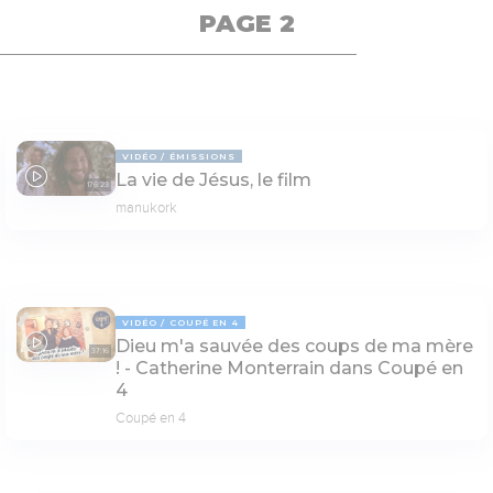
PAGE 2
VIDÉO
ÉMISSIONS
La vie de Jésus, le film
176:23
manukork
VIDÉO
COUPÉ EN 4
Dieu m'a sauvée des coups de ma mère
37:16
! - Catherine Monterrain dans Coupé en
4
Coupé en 4