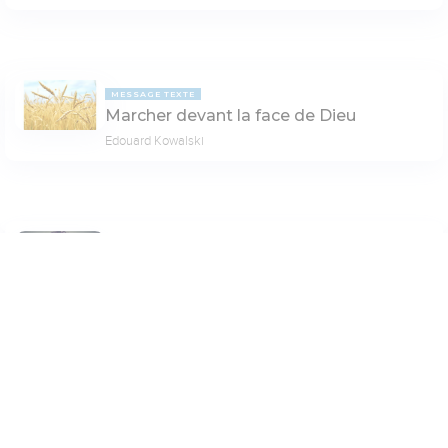
MESSAGE TEXTE
Marcher devant la face de Dieu
Edouard Kowalski
MESSAGE TEXTE
LA QUESTION TABOUE
Un(e) chrétien(ne) devrait-il(elle) avoir
bon caractère ?
Paramètres de lecture
Elisabeth Dugas
Mode dyslexique
Désactivé
Simple
Coul
eur
PAGE 6
Police d'écriture