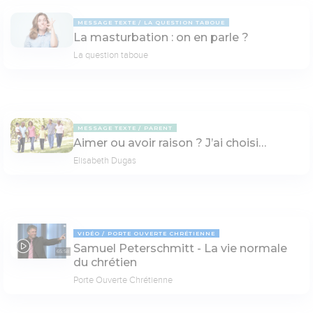
MESSAGE TEXTE
LA QUESTION TABOUE
La masturbation : on en parle ?
La question taboue
MESSAGE TEXTE
PARENT
Aimer ou avoir raison ? J’ai choisi…
Elisabeth Dugas
VIDÉO
PORTE OUVERTE CHRÉTIENNE
Samuel Peterschmitt - La vie normale
65:58
du chrétien
Porte Ouverte Chrétienne