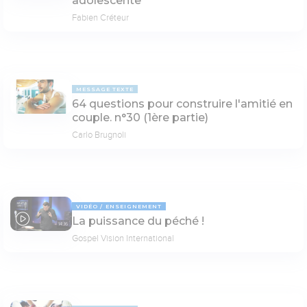
adolescente
Fabien Créteur
MESSAGE TEXTE
64 questions pour construire l'amitié en
couple. n°30 (1ère partie)
Carlo Brugnoli
VIDÉO
ENSEIGNEMENT
La puissance du péché !
14:16
Gospel Vision International