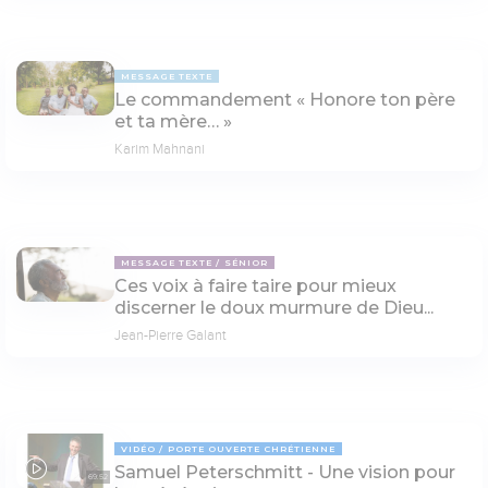
MESSAGE TEXTE
Le commandement « Honore ton père
et ta mère… »
Karim Mahnani
MESSAGE TEXTE
SÉNIOR
Ces voix à faire taire pour mieux
discerner le doux murmure de Dieu...
Jean-Pierre Galant
VIDÉO
PORTE OUVERTE CHRÉTIENNE
Samuel Peterschmitt - Une vision pour
69:52