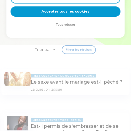
deviennent vos tremplins. Que vous guidiez un ministère, une
équipe, un groupe ou une famille, leur expérience est faite
Accepter tous les cookies
pour vous.
Tout refuser
Je découvre l’événement
Trier par
Filtrer les résultats
MESSAGE TEXTE
LA QUESTION TABOUE
Le sexe avant le mariage est-il péché ?
La question taboue
MESSAGE TEXTE
TOPCHRÉTIEN
Est-il permis de s'embrasser et de se