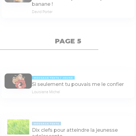
banane !
David Porter
PAGE 5
MESSAGE TEXTE
JEUNE
Si seulement tu pouvais me le confier
Louisiana Michel
MESSAGE TEXTE
Dix clefs pour atteindre la jeunesse