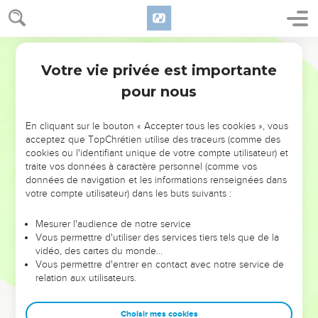
Votre vie privée est importante
pour nous
NE MANQUEZ PAS L’ÉVÉNEMENT
En cliquant sur le bouton « Accepter tous les cookies », vous
acceptez que TopChrétien utilise des traceurs (comme des
DE L’ANNÉE !
cookies ou l'identifiant unique de votre compte utilisateur) et
ET SI LEURS ERREURS POUVAIENT VOUS ÉVITER LES
traite vos données à caractère personnel (comme vos
VOTRES ?
données de navigation et les informations renseignées dans
votre compte utilisateur) dans les buts suivants :
On admire souvent les leaders pour leurs réussites, leur impact,
leur foi ou leur vision. Mais on voit moins les doutes, les erreurs
Mesurer l'audience de notre service
Vous permettre d'utiliser des services tiers tels que de la
et les saisons difficiles qu'ils ont traversés, alors même que ce
vidéo, des cartes du monde…
sont elles qui les ont façonnés.
Vous permettre d'entrer en contact avec notre service de
relation aux utilisateurs.
Dans cette conférence, leaders, entrepreneurs, et responsables
reviennent sur les erreurs marquantes de leur parcours et les
clés pour avancer avec plus de sagesse afin que leurs erreurs
Choisir mes cookies